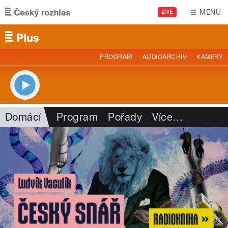
Přejít k hlavnímu obsahu
MENU
ŽIVĚ
PROGRAM
AUDIOARCHIV
KAMERY
Domácí
Program
Pořady
Více
…