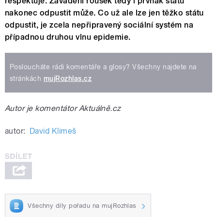
respektuje. Zavádění roušek tedy i prvňák státu
nakonec odpustit může. Co už ale lze jen těžko státu
odpustit, je zcela nepřipravený sociální systém na
případnou druhou vlnu epidemie.
Posloucháte rádi komentáře a glosy? Všechny najdete na
stránkách
mujRozhlas.cz
Autor je komentátor Aktuálně.cz
autor:
David Klimeš
Všechny díly pořadu na mujRozhlas