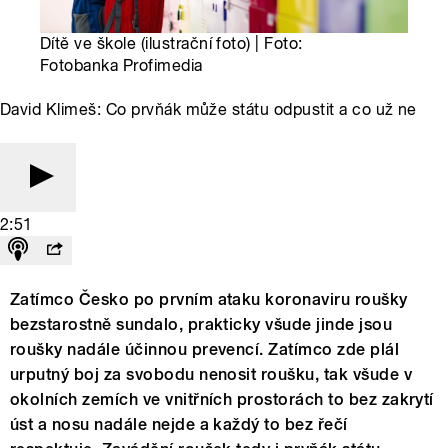
Dítě ve škole (ilustrační foto) | Foto:
Fotobanka Profimedia
David Klimeš: Co prvňák může státu odpustit a co už ne
2:51
Zatímco Česko po prvním ataku koronaviru roušky
bezstarostně sundalo, prakticky všude jinde jsou
roušky nadále účinnou prevencí. Zatímco zde plál
urputný boj za svobodu nenosit roušku, tak všude v
okolních zemích ve vnitřních prostorách to bez zakrytí
úst a nosu nadále nejde a každý to bez řečí