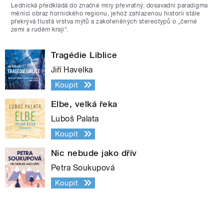
Lednická předkládá do značné míry převratný, dosavadní paradigma
měnící obraz hornického regionu, jehož zahlazenou historii stále
překrývá tlustá vrstva mýtů a zakořeněných stereotypů o „černé
zemi a rudém kraji“.
Tragédie Liblice
Jiří Havelka
Koupit
Elbe, velká řeka
Luboš Palata
Koupit
Nic nebude jako dřív
Petra Soukupová
Koupit