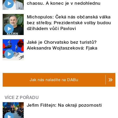
chaosu. A konec je v nedohlednu
Michopulos: Čeká nás občanská válka
bez střelby. Prezidentské volby budou
džihádem vůči Pavlovi
Jaké je Chorvatsko bez turistů?
Aleksandra Wojtaszeková: Fjaka
Jak nás naladíte na DABu
VÍCE Z POŘADU
Jefim Fištejn: Na okraji pozornosti