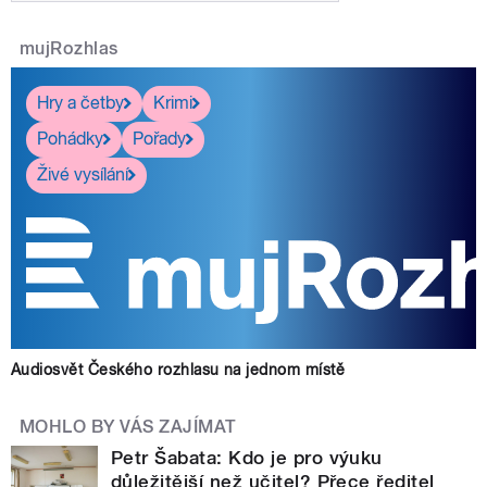
mujRozhlas
Hry a četby
Krimi
Pohádky
Pořady
Živé vysílání
Audiosvět Českého rozhlasu na jednom místě
MOHLO BY VÁS ZAJÍMAT
Petr Šabata: Kdo je pro výuku
důležitější než učitel? Přece ředitel