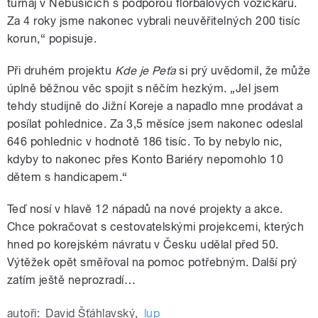
turnaj v Nebušicích s podporou florbalových vozíčkářů.
Za 4 roky jsme nakonec vybrali neuvěřitelných 200 tisíc
korun,“ popisuje.
Při druhém projektu
Kde je Peťa
si prý uvědomil, že může
úplně běžnou věc spojit s něčím hezkým. „Jel jsem
tehdy studijně do Jižní Koreje a napadlo mne prodávat a
posílat pohlednice. Za 3,5 měsíce jsem nakonec odeslal
646 pohlednic v hodnotě 186 tisíc. To by nebylo nic,
kdyby to nakonec přes Konto Bariéry nepomohlo 10
dětem s handicapem.
“
Teď nosí v hlavě 12 nápadů na nové projekty a akce.
Chce pokračovat s cestovatelskými projekcemi, kterých
hned po korejském návratu v Česku udělal před 50.
Výtěžek opět směřoval na pomoc potřebným. Další prý
zatím ještě neprozradí…
autoři:
David Šťáhlavský
,
lup