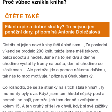
Proč vůbec vznikla kniha?
Filantropie a dobré skutky? To nejsou jen
peněžní dary, připomíná Antonie Doležalová
Distribuci jejich nové knihy řeší úplně sami. „Za poslední
víkend se prodalo 200 knih, takže jsme měli takovou
balící sobotu a neděli. Jsme na to jen dva a denně
chodíme vystát ty fronty na poštu, denně chodíme do
zásilkoven… Ale protože jde o pomoc někomu dalšímu,
tak nás to moc motivuje,“ přiznává Chalupianský.
Co rozhodlo, že se ze stránky na sítích stala kniha? „Ty
momenty byly dva. Když jsem tam hledal nějaký post a
nemohl ho najít, protože jich tam denně zveřejníme
kolem 15. A ten druhý přišel ve chvíli, když si své zážitky