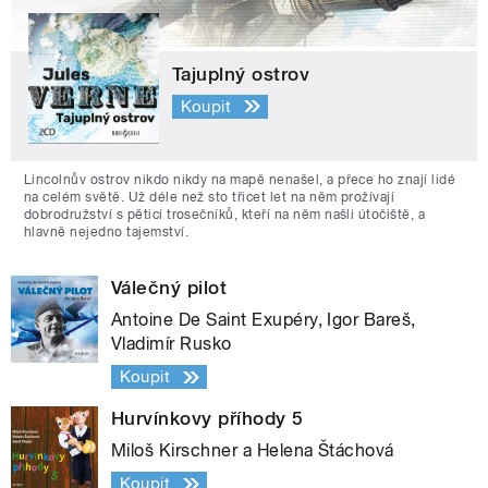
Tajuplný ostrov
Koupit
Lincolnův ostrov nikdo nikdy na mapě nenašel, a přece ho znají lidé
na celém světě. Už déle než sto třicet let na něm prožívají
dobrodružství s pěticí trosečníků, kteří na něm našli útočiště, a
hlavně nejedno tajemství.
Válečný pilot
Antoine De Saint Exupéry, Igor Bareš,
Vladimír Rusko
Koupit
Hurvínkovy příhody 5
Miloš Kirschner a Helena Štáchová
Koupit