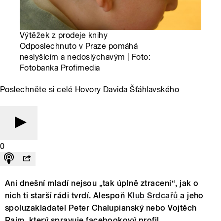
Výtěžek z prodeje knihy
Odposlechnuto v Praze pomáhá
neslyšícím a nedoslýchavým | Foto:
Fotobanka Profimedia
Poslechněte si celé Hovory Davida Šťáhlavského
0
Ani dnešní mladí nejsou „tak úplně ztraceni“, jak o
nich ti starší rádi tvrdí. Alespoň
Klub Srdcařů
a jeho
spoluzakladatel Peter Chalupianský nebo Vojtěch
Raim, který spravuje facebookový profil