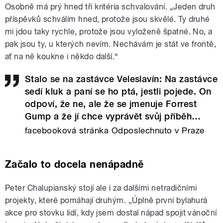
Osobně má prý hned tři kritéria schvalování. „Jeden druh
příspěvků schválím hned, protože jsou skvělé. Ty druhé
mi jdou taky rychle, protože jsou vyloženě špatné. No, a
pak jsou ty, u kterých nevím. Nechávám je stát ve frontě,
ať na ně koukne i někdo další.“
Stalo se na zastávce Veleslavín: Na zastávce
sedí kluk a paní se ho ptá, jestli pojede. On
odpoví, že ne, ale že se jmenuje Forrest
Gump a že jí chce vyprávět svůj příběh…
facebooková stránka Odposlechnuto v Praze
Začalo to docela nenápadně
Peter Chalupianský stojí ale i za dalšími netradičními
projekty, které pomáhají druhým. „Úplně první bylahurá
akce pro stovku lidí, kdy jsem dostal nápad spojit vánoční