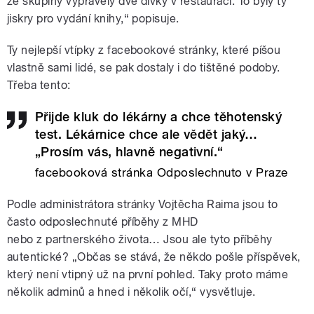
ze skupiny vyprávěly dvě dívky v restauraci. To byly ty
jiskry pro vydání knihy,“ popisuje.
Ty nejlepší vtípky z facebookové stránky, které píšou
vlastně sami lidé, se pak dostaly i do tištěné podoby.
Třeba tento:
Přijde kluk do lékárny a chce těhotenský
test. Lékárnice chce ale vědět jaký…
„Prosím vás, hlavně negativní.“
facebooková stránka Odposlechnuto v Praze
Podle administrátora stránky Vojtěcha Raima jsou to
často odposlechnuté příběhy z MHD
nebo z partnerského života… Jsou ale tyto příběhy
autentické? „Občas se stává, že někdo pošle příspěvek,
který není vtipný už na první pohled. Taky proto máme
několik adminů a hned i několik očí,“ vysvětluje.