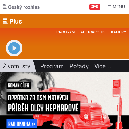
Přejít k hlavnímu obsahu
MENU
ŽIVĚ
PROGRAM
AUDIOARCHIV
KAMERY
Životní styl
Program
Pořady
Více
…