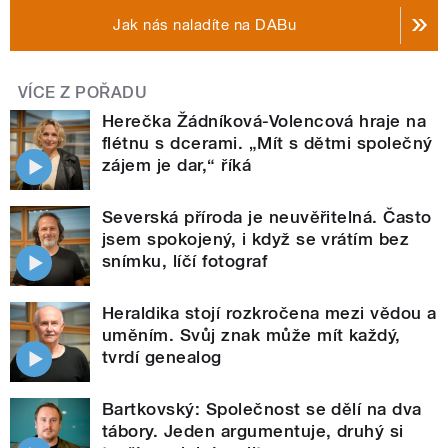
Jak nás naladíte na DABu
VÍCE Z POŘADU
Herečka Žádníková-Volencová hraje na
flétnu s dcerami. „Mít s dětmi společný
zájem je dar,“ říká
Severská příroda je neuvěřitelná. Často
jsem spokojený, i když se vrátím bez
snímku, líčí fotograf
Heraldika stojí rozkročena mezi vědou a
uměním. Svůj znak může mít každý,
tvrdí genealog
Bartkovský: Společnost se dělí na dva
tábory. Jeden argumentuje, druhý si