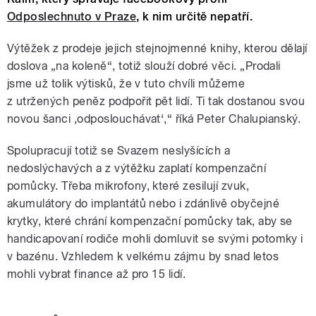
Odposlechnuto v Praze
, k nim určitě nepatří.
Výtěžek z prodeje jejich stejnojmenné knihy, kterou dělají
doslova „na koleně“, totiž slouží dobré věci. „Prodali
jsme už tolik výtisků, že v tuto chvíli můžeme
z utržených peněz podpořit pět lidí. Ti tak dostanou svou
novou šanci ‚odposlouchávat‘,“ říká Peter Chalupianský.
Spolupracují totiž se Svazem neslyšících a
nedoslýchavých a z výtěžku zaplatí kompenzační
pomůcky. Třeba mikrofony, které zesilují zvuk,
akumulátory do implantátů nebo i zdánlivě obyčejné
krytky, které chrání kompenzační pomůcky tak, aby se
handicapovaní rodiče mohli domluvit se svými potomky i
v bazénu. Vzhledem k velkému zájmu by snad letos
mohli vybrat finance až pro 15 lidí.