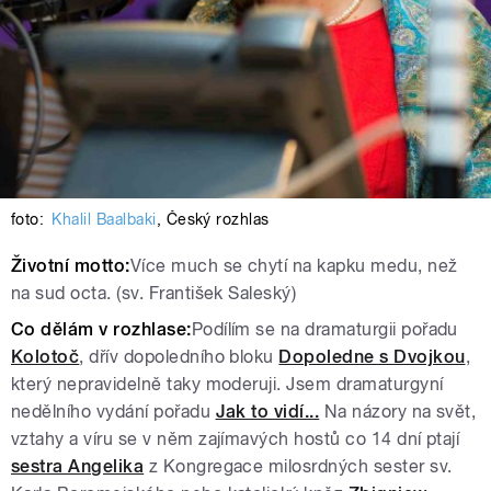
foto:
Khalil Baalbaki
,
Český rozhlas
Životní motto:
Více much se chytí na kapku medu, než
na sud octa. (sv. František Saleský)
Co dělám v rozhlase:
Podílím se na dramaturgii pořadu
Kolotoč
, dřív dopoledního bloku
Dopoledne s Dvojkou
,
který nepravidelně taky moderuji. Jsem dramaturgyní
nedělního vydání pořadu
Jak to vidí...
Na názory na svět,
vztahy a víru se v něm zajímavých hostů co 14 dní ptají
sestra Angelika
z Kongregace milosrdných sester sv.