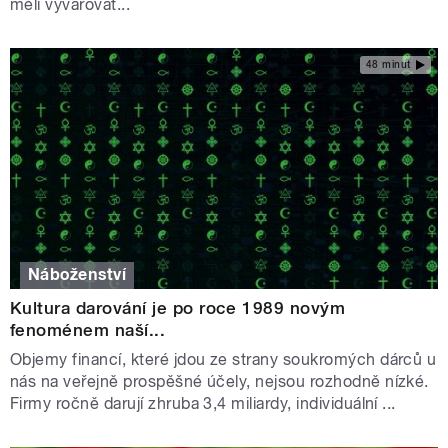
měli vyvarovat...
48 minut
Náboženství
Kultura darování je po roce 1989 novým
fenoménem naší...
Objemy financí, které jdou ze strany soukromých dárců u
nás na veřejně prospěšné účely, nejsou rozhodně nízké.
Firmy ročně darují zhruba 3,4 miliardy, individuální ...