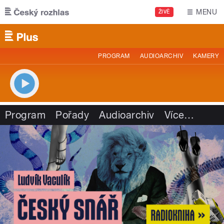
Přejít k hlavnímu obsahu
MENU
ŽIVĚ
PROGRAM
AUDIOARCHIV
KAMERY
Program
Pořady
Audioarchiv
Více
…