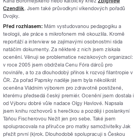
Karla Boromejského nebo katolický kněz
Zbigniew
Czendlik
. Jsem také průvodkyní víkendových pořadů
Dvojky.
Před rozhlasem:
Mám vystudovanou pedagogiku a
teologii, ale práce s mikrofonem mě okouzlila. Kromě
reportáží a interview se zajímavými osobnostmi ráda
natáčím dokumenty. Za některé z nich jsem získala
ocenění. Věnuji se problematice neziskových organizací:
v roce 2005 jsem obdržela Cenu Fóra dárců pro
novináře, a to za dlouhodobý přínos k rozvoji filantropie v
ČR. Za pořad Paprsky naděje jsem byla několikrát
oceněna Vládním výborem pro zdravotně postižené,
kterému předsedá český premiér. Ocenění jsem dostala i
od Výboru dobré vůle nadace Olgy Havlové. Napsala
jsem knihu rozhovorů s herečkou a později i poslankyní
Táňou Fischerovou Nežít jen pro sebe. Také jsem
spolupracovala na příručce pro matky samoživitelky Jak
přežít první (k)rok. Dlouhodobě spolupracuji s Českou