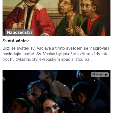
Náboženství
Svatý Václav
Blíží se svátek sv. Václava a tímto světcem se inspiroval i
následující pořad. Sv. Václav byl jakožto světec vždy tak
trochu zvláštní. Byl evropským specialistou na...
49 minut