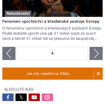
Náboženství
Fenomén uprchlictví a křesťanské postoje Evropy
O fenoménu uprchlictví a křesťanských postojích Evropy.
Podle statistik uprchl více jak 21 milion osob ze svých
zemí a téměř 41 milion lidí se přesunul do bezpečněj...
STRÁNKY
4
n
zí
Jak nás naladíte na DABu
SLEDUJTE NÁS