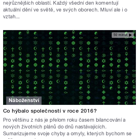
nejrůznějších oblastí. Každý všední den komentují
aktuální dění ve světě, ve svých oborech. Mluví ale i o
vztah...
50 minut
Náboženství
Co hýbalo společností v roce 2016?
Pro většinu z nás je přelom roku časem bilancování a
nových životních plánů do dnů nastávajících.
Sumarizujeme svoje chyby a omyly, kterých bychom se