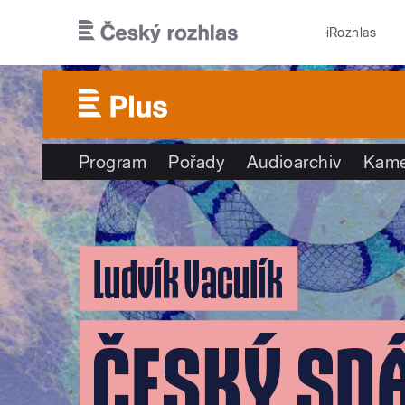
Přejít k hlavnímu obsahu
iRozhlas
Program
Pořady
Audioarchiv
Kame