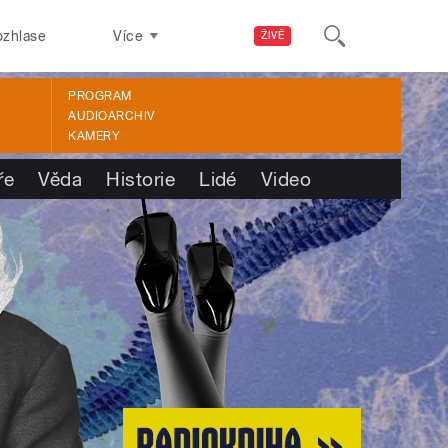
ozhlase
Více
ŽIVĚ
PROGRAM
AUDIOARCHIV
KAMERY
ře
Věda
Historie
Lidé
Video