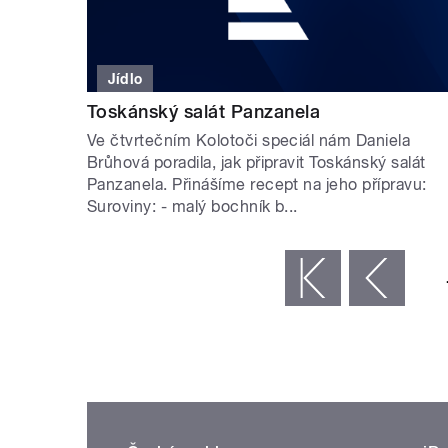
Jídlo
Toskánský salát Panzanela
Ve čtvrtečním Kolotoči speciál nám Daniela
Brůhová poradila, jak připravit Toskánský salát
Panzanela. Přinášíme recept na jeho přípravu:
Suroviny: - malý bochník b...
STRÁNKY
« první
‹ předchozí