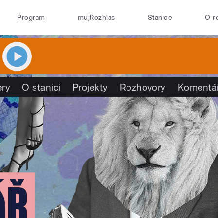
Program
mujRozhlas
Stanice
O r
ry
O stanici
Projekty
Rozhovory
Komentá