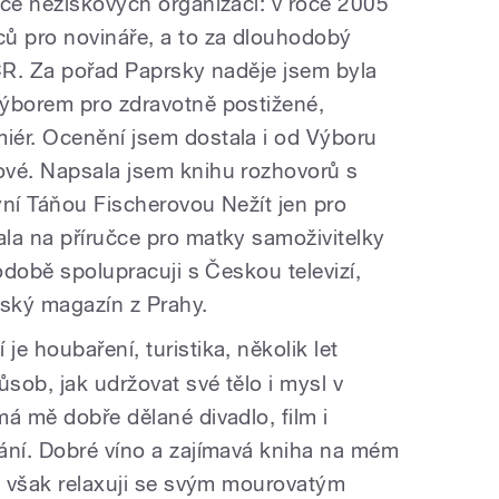
ice neziskových organizací: v roce 2005
ů pro novináře, a to za dlouhodobý
v ČR. Za pořad Paprsky naděje jsem byla
výborem pro zdravotně postižené,
iér. Ocenění jsem dostala i od Výboru
ové. Napsala jsem knihu rozhovorů s
yní Táňou Fischerovou Nežít jen pro
la na příručce pro matky samoživitelky
hodobě spolupracuji s Českou televizí,
ský magazín z Prahy.
je houbaření, turistika, několik let
ůsob, jak udržovat své tělo i mysl v
á mě dobře dělané divadlo, film i
ání. Dobré víno a zajímavá kniha na mém
ji však relaxuji se svým mourovatým