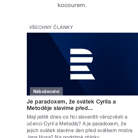
kocourem.
VŠECHNY ČLÁNKY
Náboženství
Je paradoxem, že svátek Cyrila a
Metoděje slavíme před...
Mají ještě dnes co říci slovanští věrozvěsti a
učenci Cyril a Metoděj? A je paradoxem, že
jejich svátek slavíme den před svátkem mistra
Jana Husa? Na podobné otázky...