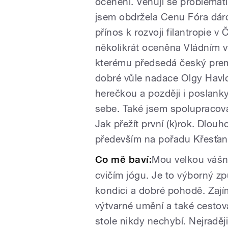
ocenění. Věnuji se problemat
jsem obdržela Cenu Fóra dárc
přínos k rozvoji filantropie 
několikrát oceněna Vládním 
kterému předsedá český prem
dobré vůle nadace Olgy Havl
herečkou a později i poslank
sebe. Také jsem spolupracova
Jak přežít první (k)rok. Dlou
především na pořadu Křesťan
Co mě baví:
Mou velkou vášní 
cvičím jógu. Je to výborný zp
kondici a dobré pohodě. Zajím
výtvarné umění a také cestov
stole nikdy nechybí. Nejradě