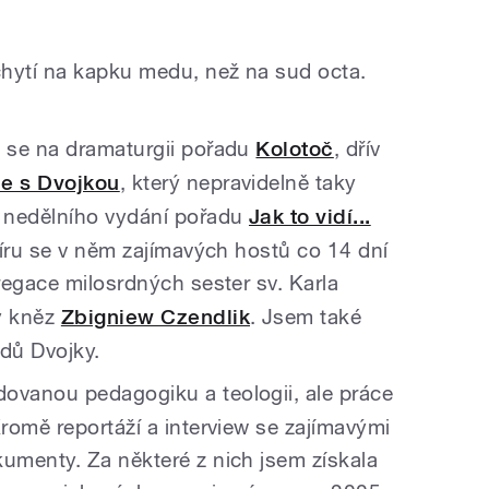
hytí na kapku medu, než na sud octa.
m se na dramaturgii pořadu
Kolotoč
, dřív
e s Dvojkou
, který nepravidelně taky
 nedělního vydání pořadu
Jak to vidí...
víru se v něm zajímavých hostů co 14 dní
egace milosrdných sester sv. Karla
ý kněz
Zbigniew Czendlik
. Jsem také
dů Dvojky.
vanou pedagogiku a teologii, ale práce
romě reportáží a interview se zajímavými
umenty. Za některé z nich jsem získala