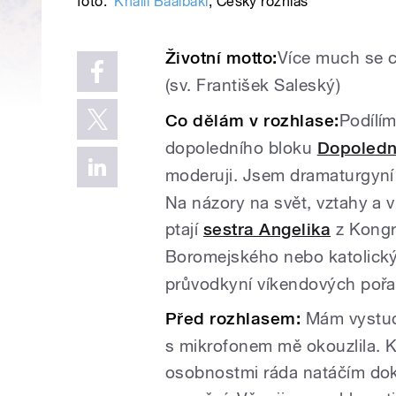
foto:
Khalil Baalbaki
,
Český rozhlas
Životní motto:
Více much se c
(sv. František Saleský)
Co dělám v rozhlase:
Podílí
dopoledního bloku
Dopoledn
moderuji. Jsem dramaturgyní
Na názory na svět, vztahy a 
ptají
sestra Angelika
z Kongr
Boromejského nebo katolick
průvodkyní víkendových pořa
Před rozhlasem:
Mám vystudo
s mikrofonem mě okouzlila. K
osobnostmi ráda natáčím dok