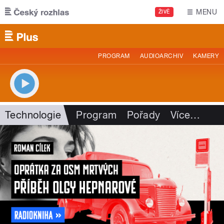
Přejít k hlavnímu obsahu
MENU
ŽIVĚ
PROGRAM
AUDIOARCHIV
KAMERY
Technologie
Program
Pořady
Více
…