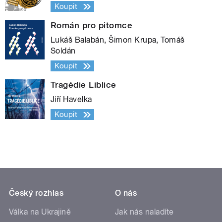
Koupit
Román pro pitomce
Lukáš Balabán, Šimon Krupa, Tomáš
Soldán
Koupit
Tragédie Liblice
Jiří Havelka
Koupit
Český rozhlas
O nás
Válka na Ukrajině
Jak nás naladíte