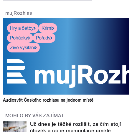
mujRozhlas
Hry a četby
Krimi
Pohádky
Pořady
Živé vysílání
Audiosvět Českého rozhlasu na jednom místě
MOHLO BY VÁS ZAJÍMAT
Už dnes je těžké rozlišit, za čím stojí
člověk a co je manipulace umělé