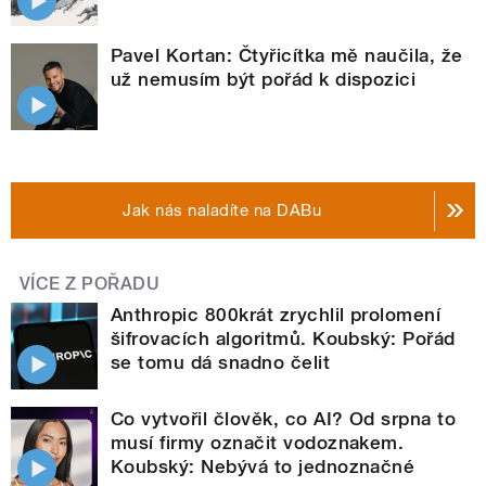
Pavel Kortan: Čtyřicítka mě naučila, že
už nemusím být pořád k dispozici
Jak nás naladíte na DABu
VÍCE Z POŘADU
Anthropic 800krát zrychlil prolomení
šifrovacích algoritmů. Koubský: Pořád
se tomu dá snadno čelit
Co vytvořil člověk, co AI? Od srpna to
musí firmy označit vodoznakem.
Koubský: Nebývá to jednoznačné