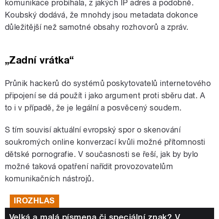
komunikace probíhala, z jakých IP adres a podobně.
Koubský dodává, že mnohdy jsou metadata dokonce
důležitější než samotné obsahy rozhovorů a zpráv.
„Zadní vrátka“
Průnik hackerů do systémů poskytovatelů internetového
připojení se dá použít i jako argument proti sběru dat. A
to i v případě, že je legální a posvěcený soudem.
S tím souvisí aktuální evropský spor o skenování
soukromých online konverzací kvůli možné přítomnosti
dětské pornografie. V současnosti se řeší, jak by bylo
možné taková opatření nařídit provozovatelům
komunikačních nástrojů.
IROZHLAS
Velká a malá písmena či speciální znak? V