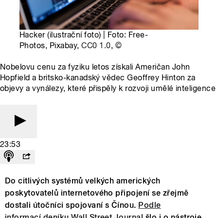
Hacker (ilustrační foto) | Foto: Free-
Photos, Pixabay,
CC0 1.0
,
©
Nobelovu cenu za fyziku letos získali Američan John
Hopfield a britsko-kanadský vědec Geoffrey Hinton za
objevy a vynálezy, které přispěly k rozvoji umělé inteligence
23:53
Do citlivých systémů velkých amerických
poskytovatelů internetového připojení se zřejmě
dostali útočníci spojovaní s Čínou.
Podle
informací deníku Wall Street Journal
šlo i o nástroje,