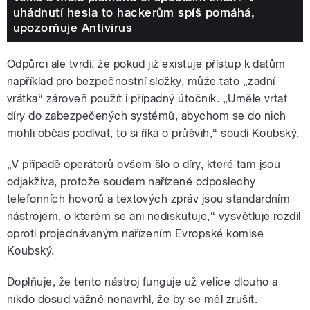
uhádnutí hesla to hackerům spíš pomáhá,
upozorňuje Antivirus
Odpůrci ale tvrdí, že pokud již existuje přístup k datům
například pro bezpečnostní složky, může tato „zadní
vrátka“ zároveň použít i případný útočník. „Uměle vrtat
díry do zabezpečených systémů, abychom se do nich
mohli občas podívat, to si říká o průšvih,“ soudí Koubský.
„V případě operátorů ovšem šlo o díry, které tam jsou
odjakživa, protože soudem nařízené odposlechy
telefonních hovorů a textových zpráv jsou standardním
nástrojem, o kterém se ani nediskutuje,“ vysvětluje rozdíl
oproti projednávaným nařízením Evropské komise
Koubský.
Doplňuje, že tento nástroj funguje už velice dlouho a
nikdo dosud vážně nenavrhl, že by se měl zrušit.