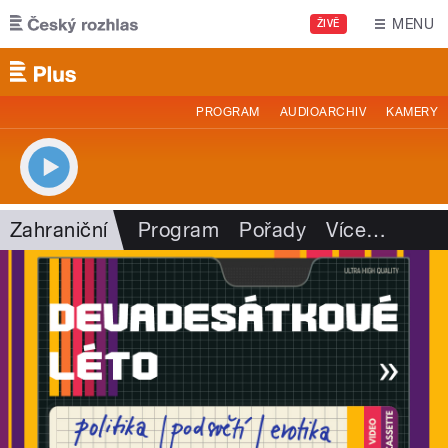
Přejít k hlavnímu obsahu
MENU
ŽIVĚ
PROGRAM
AUDIOARCHIV
KAMERY
Zahraniční
Program
Pořady
Více
…