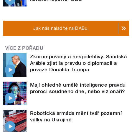
Jak nás naladíte na DABu
VÍCE Z POŘADU
Zkorumpovaný a nespolehlivý. Saúdská
Arábie zjistila pravdu o diplomacii a
povaze Donalda Trumpa
Mají ohledně umělé inteligence pravdu
proroci soudného dne, nebo vizionáři?
Robotická armáda mění tvář pozemní
války na Ukrajině