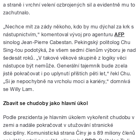
a straně i vrchní velení ozbrojených sil a evidentně mu to
zachutnalo.
„Nechce mít za zády někoho, kdo by mu dýchal za krk s
nástupnictvím,“ komentoval vývoj pro agenturu
AFP
sinolog Jean-Pierre Cabestan. Pekingský politolog Chu
Sing-tou podotýká, že všem sedmi členům výboru je nad
šedesát roků. „V takové věkové skupině z logiky věci
nástupce být nemůže. Generální tajemník bude zcela
jistě pokračovat i po uplynutí příštích pěti let,“ řekl Chu.
„Si je nepochybně na vrcholu moci a kariéry,“ domnívá
se Willy Lam.
Zbavit se chudoby jako hlavní úkol
Podle prezidenta je hlavním úkolem vykořenit chudobu v
zemi a nadále pokračovat v utužování stranické
disciplíny. Komunistická strana Číny je s 89 miliony členů