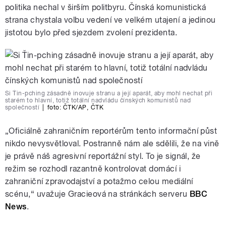
politika nechal v širším politbyru. Čínská komunistická
strana chystala volbu vedení ve velkém utajení a jedinou
jistotou bylo před sjezdem zvolení prezidenta.
Si Ťin-pching zásadně inovuje stranu a její aparát, aby mohl nechat při
starém to hlavní, totiž totální nadvládu čínských komunistů nad
společností
|
foto:
ČTK/AP
,
ČTK
„Oficiálně zahraničním reportérům tento informační půst
nikdo nevysvětloval. Postranně nám ale sdělili, že na vině
je právě náš agresivní reportážní styl. To je signál, že
režim se rozhodl razantně kontrolovat domácí i
zahraniční zpravodajství a potažmo celou mediální
scénu,“ uvažuje Gracieová na stránkách serveru
BBC
News
.