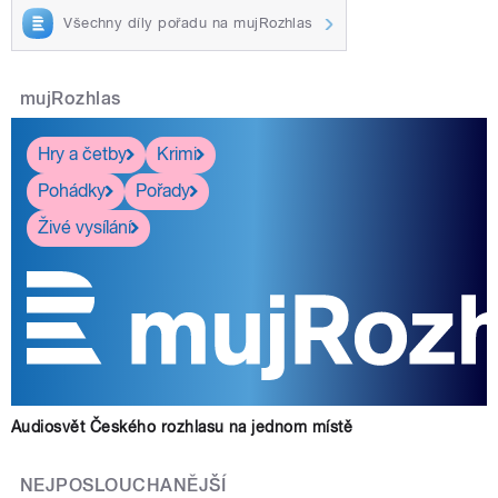
Všechny díly pořadu na mujRozhlas
mujRozhlas
Hry a četby
Krimi
Pohádky
Pořady
Živé vysílání
Audiosvět Českého rozhlasu na jednom místě
NEJPOSLOUCHANĚJŠÍ