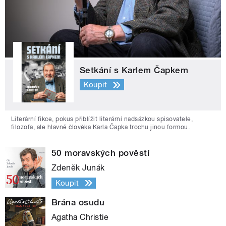
Setkání s Karlem Čapkem
Koupit
Literární fikce, pokus přiblížit literární nadsázkou spisovatele,
filozofa, ale hlavně člověka Karla Čapka trochu jinou formou.
50 moravských pověstí
Zdeněk Junák
Koupit
Brána osudu
Agatha Christie