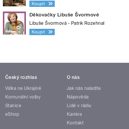
Koupit
Děkovačky Libuše Švormové
Libuše Švormová - Patrik Rozehnal
Koupit
Český rozhlas
O nás
Válka na Ukrajině
Jak nás naladíte
Komunální volby
Nápověda
Stanice
Lidé v rádiu
eShop
Kariéra
Kontakt