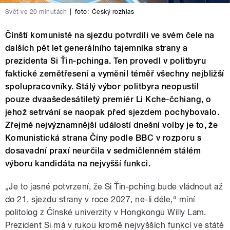
Svět ve 20 minutách
|
foto:
Český rozhlas
Čínští komunisté na sjezdu potvrdili ve svém čele na
dalších pět let generálního tajemníka strany a
prezidenta Si Ťin-pchinga. Ten provedl v politbyru
faktické zemětřesení a vyměnil téměř všechny nejbližší
spolupracovníky. Stálý výbor politbyra neopustil
pouze dvaašedesátiletý premiér Li Kche-čchiang, o
jehož setrvání se naopak před sjezdem pochybovalo.
Zřejmě nejvýznamnější událostí dnešní volby je to, že
Komunistická strana Číny podle BBC v rozporu s
dosavadní praxí neurčila v sedmičlenném stálém
výboru kandidáta na nejvyšší funkci.
„Je to jasné potvrzení, že Si Ťin-pching bude vládnout až
do 21. sjezdu strany v roce 2027, ne-li déle,“ míní
politolog z Čínské univerzity v Hongkongu Willy Lam.
Prezident Si má v rukou kromě nejvyšších funkcí ve státě