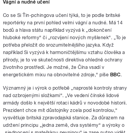
Vágní a nudné učení
Co se Si Ťin-pchingova učení týká, to je podle britské
reportérky na první pohled velmi vágní a nudné. Má 14
bodů a hlava státu například vyzývá k „dokončení
hluboké reformy“ či „rozvíjení nových myšlenek“. „To je
potřeba přeložit do srozumitelnějšího jazyka. Když
například Si vyzývá k harmoničtějšímu vztahu člověka a
přírody, je to ve skutečnosti direktiva ohledně ochrany
životního prostředí. Je možné, že Čína vsadí v
energetickém mixu na obnovitelné zdroje,“ píše
BBC
.
Významný je i výrok o potřebě „naprosté kontroly strany
nad ozbrojenými složkami“. „Ve vedení čínské lidové
armády došlo k největší rotaci kádrů v novodobé historii.
Prezident chce mít důstojníky zcela pod kontrolou,“
vysvětluje britská zpravodajská stanice. Za důrazem na
udržení principu „jedna země, dva systémy“ a výroky o
„sjednocení s mateřskou pevninou“ je zase nutno vidět