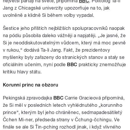
největší partají na světě, připomíná
BBC
. Politolog Ta-li
Jang z Chicagské univerzity upozorňuje na to, jak
uvolněně a klidně Si během volby vypadal.
Šestice jeho příštích nejbližších spolupracovníků naopak
na pódiu působila daleko vážněji a napjatěji. „Je jasné, že
Si je neoddiskutovatelným vůdcem, který má moc pevně
v rukou,“ dodává Ta-li Jang. Fakt, že prezidentovy
myšlenky byly zařazeny do stranických stanov a staly se
oficiálním učením, nyní podle
BBC
prakticky znemožňuje
kritiku hlavy státu.
Korunní princ na obzoru
Pekingská zpravodajka
BBC
Carrie Gracieová připomíná,
že Si měl v posledních letech vyhlédnutého „korunního
prince“, kterým byl jeho chráněnec, sedmapadesátiletý
Čchen Mi-ner, předseda strany v Čchung-čchingu. Ve
finále se ale Si Ťin-pching rozhodl jinak, i když vlivného