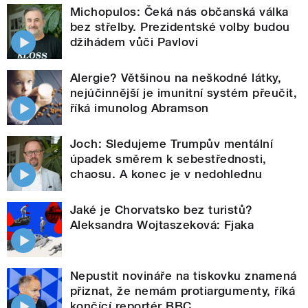
Michopulos: Čeká nás občanská válka
bez střelby. Prezidentské volby budou
džihádem vůči Pavlovi
Alergie? Většinou na neškodné látky,
nejúčinnější je imunitní systém přeučit,
říká imunolog Abramson
Joch: Sledujeme Trumpův mentální
úpadek směrem k sebestřednosti,
chaosu. A konec je v nedohlednu
Jaké je Chorvatsko bez turistů?
Aleksandra Wojtaszeková: Fjaka
Nepustit novináře na tiskovku znamená
přiznat, že nemám protiargumenty, říká
končící reportér BBC