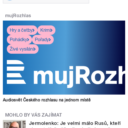
mujRozhlas
Hry a četby
Krimi
Pohádky
Pořady
Živé vysílání
Audiosvět Českého rozhlasu na jednom místě
MOHLO BY VÁS ZAJÍMAT
Jermolenko: Je velmi málo Rusů, kteří