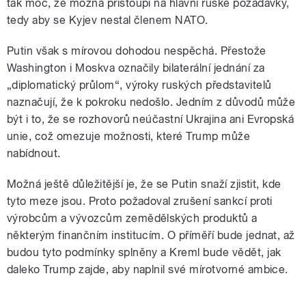
tak moc, že možná přistoupí na hlavní ruské požadavky,
tedy aby se Kyjev nestal členem NATO.
Putin však s mírovou dohodou nespěchá. Přestože
Washington i Moskva označily bilaterální jednání za
„diplomatický průlom“, výroky ruských představitelů
naznačují, že k pokroku nedošlo. Jedním z důvodů může
být i to, že se rozhovorů neúčastní Ukrajina ani Evropská
unie, což omezuje možnosti, které Trump může
nabídnout.
Možná ještě důležitější je, že se Putin snaží zjistit, kde
tyto meze jsou. Proto požadoval zrušení sankcí proti
výrobcům a vývozcům zemědělských produktů a
některým finančním institucím. O příměří bude jednat, až
budou tyto podmínky splněny a Kreml bude vědět, jak
daleko Trump zajde, aby naplnil své mírotvorné ambice.