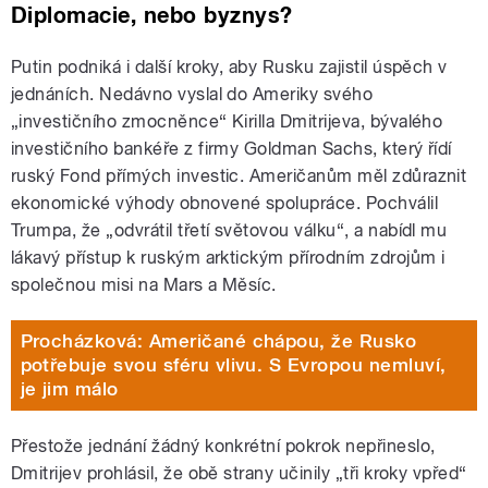
Diplomacie, nebo byznys?
Putin podniká i další kroky, aby Rusku zajistil úspěch v
jednáních. Nedávno vyslal do Ameriky svého
„investičního zmocněnce“ Kirilla Dmitrijeva, bývalého
investičního bankéře z firmy Goldman Sachs, který řídí
ruský Fond přímých investic. Američanům měl zdůraznit
ekonomické výhody obnovené spolupráce. Pochválil
Trumpa, že „odvrátil třetí světovou válku“, a nabídl mu
lákavý přístup k ruským arktickým přírodním zdrojům i
společnou misi na Mars a Měsíc.
Procházková: Američané chápou, že Rusko
potřebuje svou sféru vlivu. S Evropou nemluví,
je jim málo
Přestože jednání žádný konkrétní pokrok nepřineslo,
Dmitrijev prohlásil, že obě strany učinily „tři kroky vpřed“