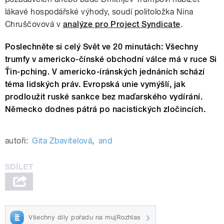
lákavé hospodářské výhody, soudí politoložka Nina
Chruščovová v
analýze pro Project Syndicate
.
Poslechněte si celý Svět ve 20 minutách: Všechny
trumfy v americko-čínské obchodní válce má v ruce Si
Ťin-pching. V americko-íránských jednáních schází
téma lidských práv. Evropská unie vymýšlí, jak
prodloužit ruské sankce bez maďarského vydírání.
Německo dodnes pátrá po nacistických zločincích.
autoři:
Gita Zbavitelová
,
and
Všechny díly pořadu na mujRozhlas