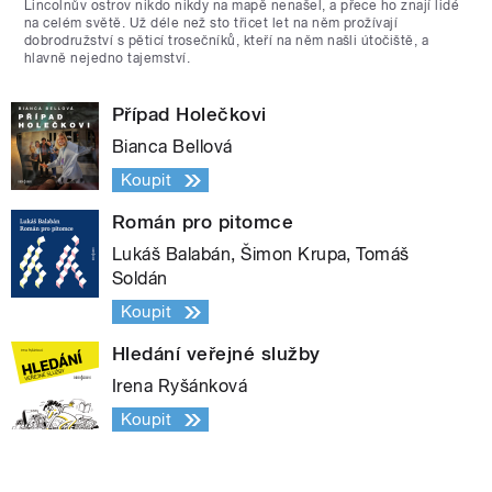
Lincolnův ostrov nikdo nikdy na mapě nenašel, a přece ho znají lidé
na celém světě. Už déle než sto třicet let na něm prožívají
dobrodružství s pěticí trosečníků, kteří na něm našli útočiště, a
hlavně nejedno tajemství.
Případ Holečkovi
Bianca Bellová
Koupit
Román pro pitomce
Lukáš Balabán, Šimon Krupa, Tomáš
Soldán
Koupit
Hledání veřejné služby
Irena Ryšánková
Koupit