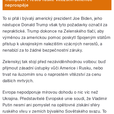
neprospěje
To si přál i bývalý americký prezident Joe Biden, jeho
nástupce Donald Trump však tyto požadavky označil za
nepraktické. Trump dokonce na Zelenského tlačí, aby
výměnou za americkou pomoc poskytl Spojeným státům
přístup k ukrajinským nalezištím vzácných nerostů, a
nenabízí za to žádné bezpečnostní záruky.
Zelenskyj tak stojí před nezáviděníhodnou volbou: buď
přijmout zásadní ústupky vůči Americe i Rusku, nebo
trvat na iluzorním snu o naprostém vítězství za cenu
dalších mrtvých.
Evropa nepodporuje mírovou dohodu o nic víc než
Ukrajina. Představitelé Evropské unie soudí, že Vladimir
Putin nesmí ani pomyslet na opětovné získání sféry
ruského vlivu v zemích bývalého Sovětského svazu. To