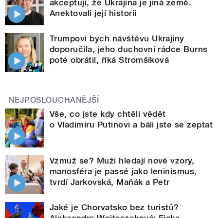
akceptují, že Ukrajina je jiná země.
Anektovali její historii
Trumpovi bych návštěvu Ukrajiny
doporučila, jeho duchovní rádce Burns
poté obrátil, říká Stromšíková
NEJPOSLOUCHANĚJŠÍ
Vše, co jste kdy chtěli vědět
o Vladimiru Putinovi a báli jste se zeptat
Vzmuž se? Muži hledají nové vzory,
manosféra je passé jako leninismus,
tvrdí Jarkovská, Maňák a Petr
Jaké je Chorvatsko bez turistů?