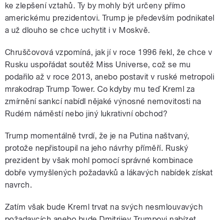
ke zlepšení vztahů. Ty by mohly být určeny přímo
americkému prezidentovi. Trump je především podnikatel
a už dlouho se chce uchytit i v Moskvě.
Chruščovová vzpomíná, jak jí v roce 1996 řekl, že chce v
Rusku uspořádat soutěž Miss Universe, což se mu
podařilo až v roce 2013, anebo postavit v ruské metropoli
mrakodrap Trump Tower. Co kdyby mu teď Kreml za
zmírnění sankcí nabídl nějaké výnosné nemovitosti na
Rudém náměstí nebo jiný lukrativní obchod?
Trump momentálně tvrdí, že je na Putina naštvaný,
protože nepřistoupil na jeho návrhy příměří. Ruský
prezident by však mohl pomocí správné kombinace
dobře vymyšlených požadavků a lákavých nabídek získat
navrch.
Zatím však bude Kreml trvat na svých nesmlouvavých
požadavcích anebo bude Dmitrijev Trumpovi nabízet