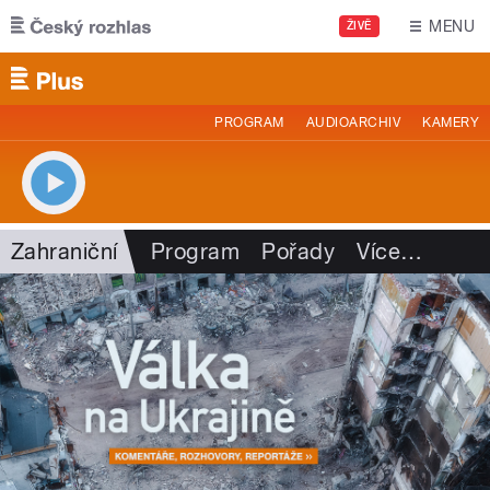
Přejít k hlavnímu obsahu
MENU
ŽIVĚ
PROGRAM
AUDIOARCHIV
KAMERY
Zahraniční
Program
Pořady
Více
…