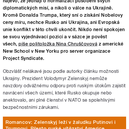
najevo, že jednají o normalizaci působení svých
diplomatických misí, a nikoli o válce na Ukrajině.
Kromě Donalda Trumpa, který sní o získání Nobelovy
ceny míru, nechce Rusko ani Ukrajina, ani Evropská
unie konflikt v této chvíli ukončit. Nikdo není spokojen
se svou vyjednávací pozicí a v sázce je pověst
všech,
píše politoložka Nina Chruščovová
z americké
New School v New Yorku pro server organizace
Project Syndicate.
Obzvlášť nelákavé jsou podle autorky článku možnosti
Ukrajiny. Prezident Volodymyr Zelenskyj nemůže
navzdory odvážnému odporu proti ruským útokům zajistit
navrácení všech území, které Rusko okupuje nebo
anektovalo, ani plné členství v NATO se spolehlivými
bezpečnostními zárukami.
Romancov: Zelenskyj leží v žaludku Putinovi i
Trumpovi. Přesto ruské vítězství Americe