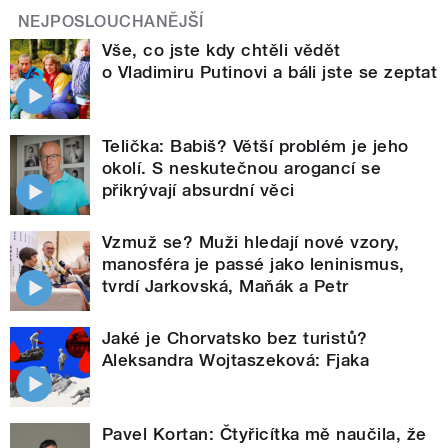
NEJPOSLOUCHANĚJŠÍ
Vše, co jste kdy chtěli vědět
o Vladimiru Putinovi a báli jste se zeptat
Telička: Babiš? Větší problém je jeho
okolí. S neskutečnou arogancí se
přikrývají absurdní věci
Vzmuž se? Muži hledají nové vzory,
manosféra je passé jako leninismus,
tvrdí Jarkovská, Maňák a Petr
Jaké je Chorvatsko bez turistů?
Aleksandra Wojtaszeková: Fjaka
Pavel Kortan: Čtyřicítka mě naučila, že