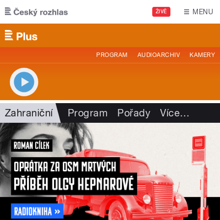
Přejít k hlavnímu obsahu
MENU
ŽIVĚ
PROGRAM
AUDIOARCHIV
KAMERY
Zahraniční
Program
Pořady
Více
…