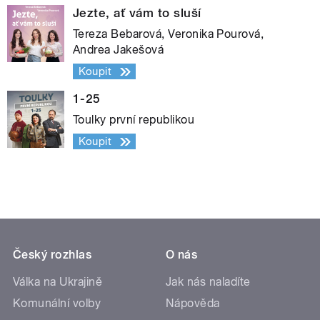
Jezte, ať vám to sluší
Tereza Bebarová, Veronika Pourová,
Andrea Jakešová
Koupit
1-25
Toulky první republikou
Koupit
Český rozhlas
O nás
Válka na Ukrajině
Jak nás naladíte
Komunální volby
Nápověda