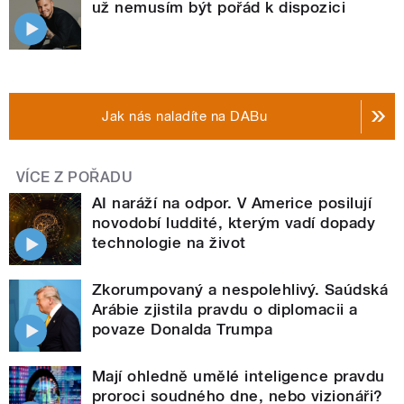
už nemusím být pořád k dispozici
Jak nás naladíte na DABu
VÍCE Z POŘADU
AI naráží na odpor. V Americe posilují
novodobí luddité, kterým vadí dopady
technologie na život
Zkorumpovaný a nespolehlivý. Saúdská
Arábie zjistila pravdu o diplomacii a
povaze Donalda Trumpa
Mají ohledně umělé inteligence pravdu
proroci soudného dne, nebo vizionáři?