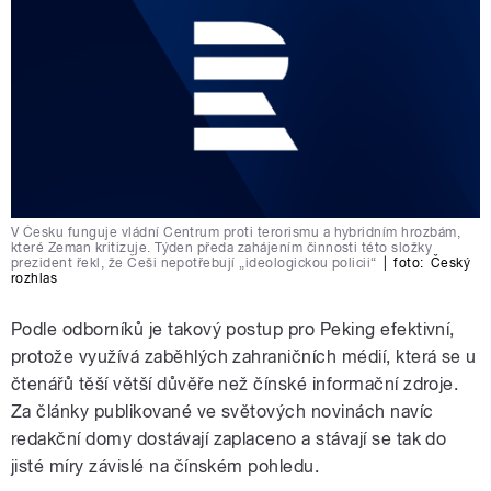
V Česku funguje vládní Centrum proti terorismu a hybridním hrozbám,
které Zeman kritizuje. Týden předa zahájením činnosti této složky
prezident řekl, že Češi nepotřebují „ideologickou policii“
|
foto:
Český
rozhlas
Podle odborníků je takový postup pro Peking efektivní,
protože využívá zaběhlých zahraničních médií, která se u
čtenářů těší větší důvěře než čínské informační zdroje.
Za články publikované ve světových novinách navíc
redakční domy dostávají zaplaceno a stávají se tak do
jisté míry závislé na čínském pohledu.