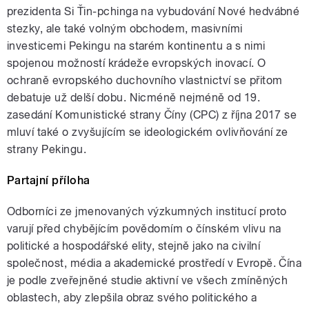
prezidenta Si Ťin-pchinga na vybudování Nové hedvábné
stezky, ale také volným obchodem, masivními
investicemi Pekingu na starém kontinentu a s nimi
spojenou možností krádeže evropských inovací. O
ochraně evropského duchovního vlastnictví se přitom
debatuje už delší dobu. Nicméně nejméně od 19.
zasedání Komunistické strany Číny (CPC) z října 2017 se
mluví také o zvyšujícím se ideologickém ovlivňování ze
strany Pekingu.
Partajní příloha
Odborníci ze jmenovaných výzkumných institucí proto
varují před chybějícím povědomím o čínském vlivu na
politické a hospodářské elity, stejně jako na civilní
společnost, média a akademické prostředí v Evropě. Čína
je podle zveřejněné studie aktivní ve všech zmíněných
oblastech, aby zlepšila obraz svého politického a