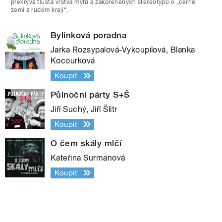
překrývá tlustá vrstva mýtů a zakořeněných stereotypů o „černé
zemi a rudém kraji“.
Bylinková poradna
Jarka Rozsypalová-Vykoupilová, Blanka
Kocourková
Koupit
Půlnoční párty S+Š
Jiří Suchý, Jiří Šlitr
Koupit
O čem skály mlčí
Kateřina Surmanová
Koupit