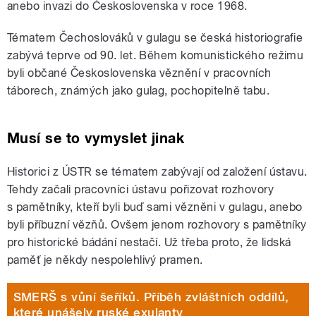
anebo invazi do Československa v roce 1968.
Tématem Čechoslováků v gulagu se česká historiografie
zabývá teprve od 90. let. Během komunistického režimu
byli občané Československa věznění v pracovních
táborech, známých jako gulag, pochopitelně tabu.
Musí se to vymyslet jinak
Historici z ÚSTR se tématem zabývají od založení ústavu.
Tehdy začali pracovníci ústavu pořizovat rozhovory
s pamětníky, kteří byli buď sami vězněni v gulagu, anebo
byli příbuzní vězňů. Ovšem jenom rozhovory s pamětníky
pro historické bádání nestačí. Už třeba proto, že lidská
paměť je někdy nespolehlivý pramen.
SMERŠ s vůní šeříků. Příběh zvláštních oddílů,
které unášely ruské exulanty