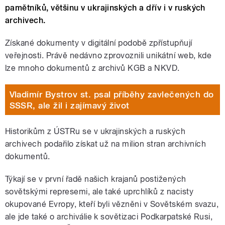
pamětníků, většinu v ukrajinských a dřív i v ruských
archivech.
Získané dokumenty v digitální podobě zpřístupňují
veřejnosti. Právě nedávno zprovoznili unikátní web, kde
lze mnoho dokumentů z archivů KGB a NKVD.
Vladimír Bystrov st. psal příběhy zavlečených do
SSSR, ale žil i zajímavý život
Historikům z ÚSTRu se v ukrajinských a ruských
archivech podařilo získat už na milion stran archivních
dokumentů.
Týkají se v první řadě našich krajanů postižených
sovětskými represemi, ale také uprchlíků z nacisty
okupované Evropy, kteří byli vězněni v Sovětském svazu,
ale jde také o archiválie k sovětizaci Podkarpatské Rusi,