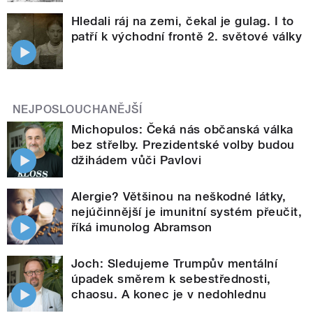
Hledali ráj na zemi, čekal je gulag. I to
patří k východní frontě 2. světové války
NEJPOSLOUCHANĚJŠÍ
Michopulos: Čeká nás občanská válka
bez střelby. Prezidentské volby budou
džihádem vůči Pavlovi
Alergie? Většinou na neškodné látky,
nejúčinnější je imunitní systém přeučit,
říká imunolog Abramson
Joch: Sledujeme Trumpův mentální
úpadek směrem k sebestřednosti,
chaosu. A konec je v nedohlednu