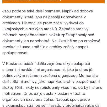
Jsou potřeba také další prameny. Například dobové
dokumenty, které jsou nejčastěji uchovávané v
archivech. Historici se proto začali vydávat do
ukrajinských a ruských archivů. Zejména archivy
místních bezpečnostních složek zpřístupňovaly své
dokumenty jen neochotně. Na Ukrajině se po oranžové
revoluci situace změnila a archivy začaly naopak
spolupracovat.
V Rusku se bádání dařilo zejména díky spolupráci
s tamními nevládními organizacemi, jako je dnes již
putinovským režimem zrušená organizace Memorial a
další. Státní archivy, jako například archiv bezpečnostní
služby FSB, nikdy nezpřístupnily všechno, oč by historici
měli zájem. Dnes už je cesta k bádání v těchto
organizacích uzavřena úplně. Naopak spolupráce
s ukrajinskou stranou se i navzdory probíhající válce dál