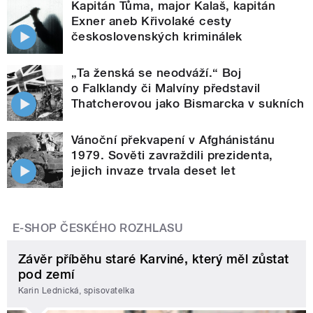
Kapitán Tůma, major Kalaš, kapitán
Exner aneb Křivolaké cesty
československých kriminálek
„Ta ženská se neodváží.“ Boj
o Falklandy či Malvíny představil
Thatcherovou jako Bismarcka v sukních
Vánoční překvapení v Afghánistánu
1979. Sověti zavraždili prezidenta,
jejich invaze trvala deset let
E-SHOP ČESKÉHO ROZHLASU
Závěr příběhu staré Karviné, který měl zůstat
pod zemí
Karin Lednická, spisovatelka