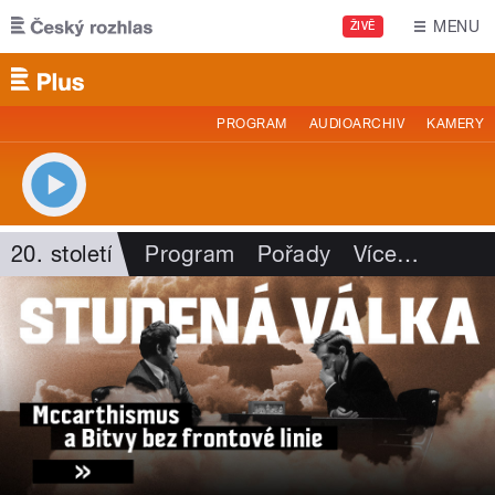
Přejít k hlavnímu obsahu
MENU
ŽIVĚ
PROGRAM
AUDIOARCHIV
KAMERY
20. století
Program
Pořady
Více
…