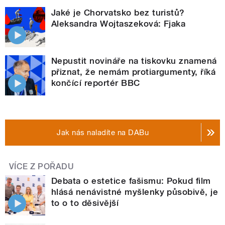
Jaké je Chorvatsko bez turistů?
Aleksandra Wojtaszeková: Fjaka
Nepustit novináře na tiskovku znamená
přiznat, že nemám protiargumenty, říká
končící reportér BBC
Jak nás naladíte na DABu
VÍCE Z POŘADU
Debata o estetice fašismu: Pokud film
hlásá nenávistné myšlenky působivě, je
to o to děsivější