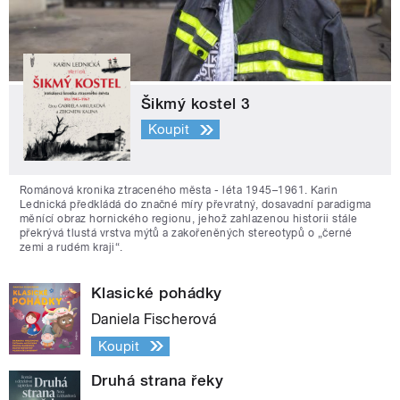
Šikmý kostel 3
Koupit
Románová kronika ztraceného města - léta 1945–1961. Karin
Lednická předkládá do značné míry převratný, dosavadní paradigma
měnící obraz hornického regionu, jehož zahlazenou historii stále
překrývá tlustá vrstva mýtů a zakořeněných stereotypů o „černé
zemi a rudém kraji“.
Klasické pohádky
Daniela Fischerová
Koupit
Druhá strana řeky