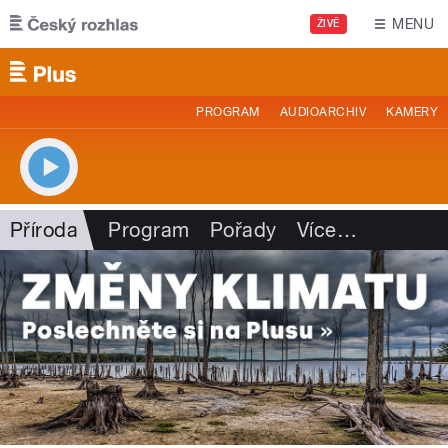
Přejít k hlavnímu obsahu
MENU
ŽIVĚ
PROGRAM
AUDIOARCHIV
KAMERY
Příroda
Program
Pořady
Více
…