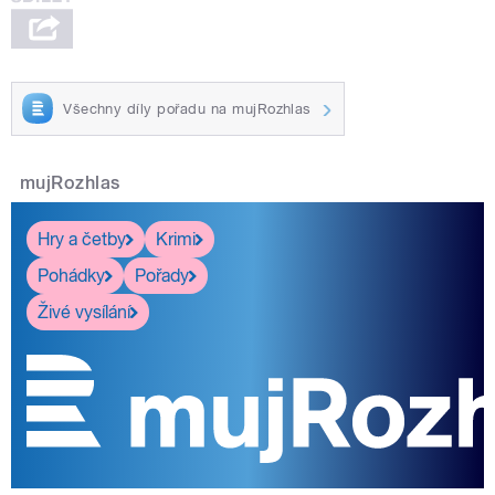
Všechny díly pořadu na mujRozhlas
mujRozhlas
Hry a četby
Krimi
Pohádky
Pořady
Živé vysílání