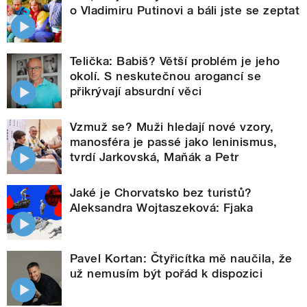
o Vladimiru Putinovi a báli jste se zeptat
Telička: Babiš? Větší problém je jeho
okolí. S neskutečnou arogancí se
přikrývají absurdní věci
Vzmuž se? Muži hledají nové vzory,
manosféra je passé jako leninismus,
tvrdí Jarkovská, Maňák a Petr
Jaké je Chorvatsko bez turistů?
Aleksandra Wojtaszeková: Fjaka
Pavel Kortan: Čtyřicítka mě naučila, že
už nemusím být pořád k dispozici