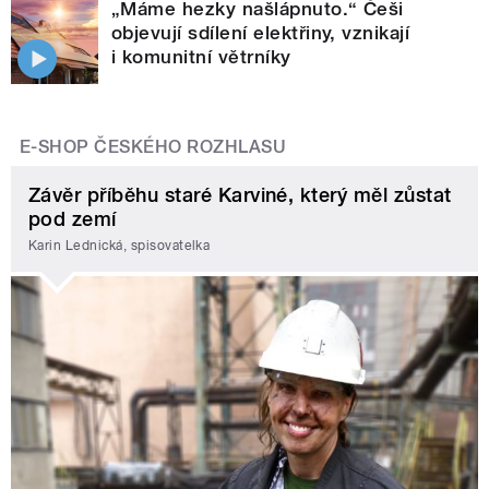
„Máme hezky našlápnuto.“ Češi
objevují sdílení elektřiny, vznikají
i komunitní větrníky
E-SHOP ČESKÉHO ROZHLASU
Závěr příběhu staré Karviné, který měl zůstat
pod zemí
Karin Lednická, spisovatelka