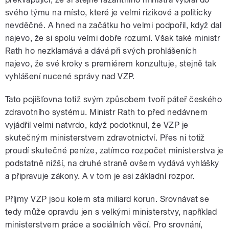
svého týmu na místo, které je velmi rizikové a politicky
nevděčné. A hned na začátku ho velmi podpořil, když dal
najevo, že si spolu velmi dobře rozumí. Však také ministr
pause
Rath ho nezklamává a dává při svých prohlášeních
najevo, že své kroky s premiérem konzultuje, stejně tak
vyhlášení nucené správy nad VZP.
Tato pojišťovna totiž svým způsobem tvoří páteř českého
zdravotního systému. Ministr Rath to před nedávnem
vyjádřil velmi natvrdo, když podotknul, že VZP je
skutečným ministerstvem zdravotnictví. Přes ni totiž
proudí skutečné peníze, zatímco rozpočet ministerstva je
podstatně nižší, na druhé straně ovšem vydává vyhlášky
a připravuje zákony. A v tom je asi základní rozpor.
Příjmy VZP jsou kolem sta miliard korun. Srovnávat se
tedy může opravdu jen s velkými ministerstvy, například
ministerstvem práce a sociálních věcí. Pro srovnání,