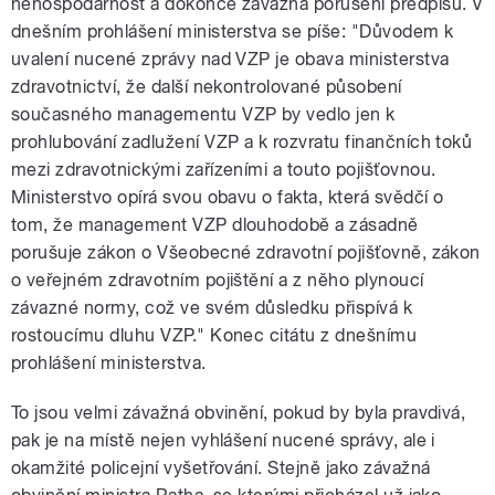
nehospodárnost a dokonce závažná porušení předpisů. V
dnešním prohlášení ministerstva se píše: "Důvodem k
uvalení nucené zprávy nad VZP je obava ministerstva
zdravotnictví, že další nekontrolované působení
současného managementu VZP by vedlo jen k
prohlubování zadlužení VZP a k rozvratu finančních toků
mezi zdravotnickými zařízeními a touto pojišťovnou.
Ministerstvo opírá svou obavu o fakta, která svědčí o
tom, že management VZP dlouhodobě a zásadně
porušuje zákon o Všeobecné zdravotní pojišťovně, zákon
o veřejném zdravotním pojištění a z něho plynoucí
závazné normy, což ve svém důsledku přispívá k
rostoucímu dluhu VZP." Konec citátu z dnešnímu
prohlášení ministerstva.
To jsou velmi závažná obvinění, pokud by byla pravdivá,
pak je na místě nejen vyhlášení nucené správy, ale i
okamžité policejní vyšetřování. Stejně jako závažná