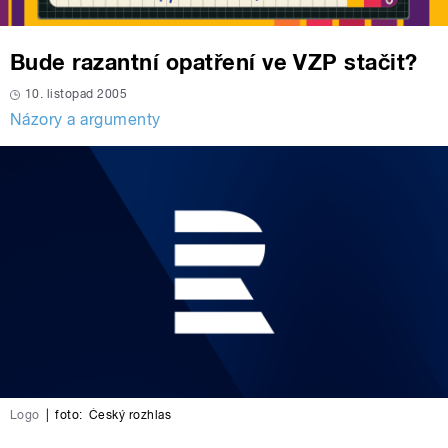
Bude razantní opatření ve VZP stačit?
10. listopad 2005
Názory a argumenty
Logo
|
foto:
Český rozhlas