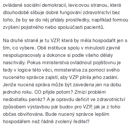
ovládané sociální demokracií, levicovou stranou, která
dlouhodobě slibuje dobré fungování zdravotnictví bez
toho, že by se do něj přidaly prostředky, například formou
zvýšení pojistného nebo spoluúčasti pacientů.
Na druhé straně je tu VZP, která by měla hospodařit jen s
tím, co vybere. Obě instituce spolu v minulosti zjevně
nespolupracovaly a dokonce si podle všeho dělaly
naschvály. Pokus ministerstva ovládnout pojišťovnu je
tedy v logice této věci, ministerstva za pomocí svého
nuceného správce zajistí, aby VZP plnila jeho zadání.
Jenže nucená správa může být zavedena jen na dobu
jednoho roku. CO přijde potom? Zmizí problém
nedostatku peněz? A je opravdu deficit ve zdravotnictví
způsobem výstavbou pár budov pro VZP, jak je z toho
občas obviňována. Bude nucený správce lepším
hospodářem než řádně zvolený ředitel?