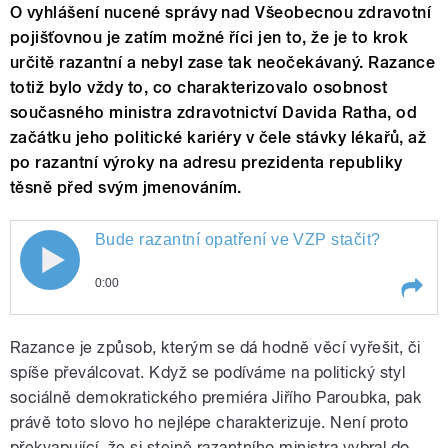
O vyhlášení nucené správy nad Všeobecnou zdravotní
pojišťovnou je zatím možné říci jen to, že je to krok
určitě razantní a nebyl zase tak neočekávaný. Razance
totiž bylo vždy to, co charakterizovalo osobnost
současného ministra zdravotnictví Davida Ratha, od
začátku jeho politické kariéry v čele stávky lékařů, až
po razantní výroky na adresu prezidenta republiky
těsně před svým jmenováním.
Bude razantní opatření ve VZP stačit?
0:00
Play /
Bude razantní opatření ve VZP stačit?
Razance je způsob, kterým se dá hodně věcí vyřešit, či
spíše převálcovat. Když se podíváme na politický styl
sociálně demokratického premiéra Jiřího Paroubka, pak
právě toto slovo ho nejlépe charakterizuje. Není proto
překvapující, že si stejně razantního ministra vybral do