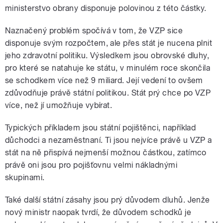
ministerstvo obrany disponuje polovinou z této částky.
Naznačený problém spočívá v tom, že VZP sice
disponuje svým rozpočtem, ale přes stát je nucena plnit
jeho zdravotní politiku. Výsledkem jsou obrovské dluhy,
pro které se natahuje ke státu, v minulém roce skončila
se schodkem více než 9 miliard. Její vedení to ovšem
zdůvodňuje právě státní politikou. Stát prý chce po VZP
více, než jí umožňuje vybírat.
Typických příkladem jsou státní pojištěnci, například
důchodci a nezaměstnaní. Ti jsou nejvíce právě u VZP a
stát na ně přispívá nejmenší možnou částkou, zatímco
právě oni jsou pro pojišťovnu velmi nákladnými
skupinami.
Také další státní zásahy jsou prý důvodem dluhů. Jenže
nový ministr naopak tvrdí, že důvodem schodků je