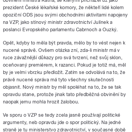
obvinění ministra Ratha, se kterými přicházel už jako
prezident České lékařské komory, že někteří lidé kolem
opoziční ODS jsou svými obchodními aktivitami napojeny
na VZP, jako stínový ministr zdravotnictví Julínek a
poslanci Evropského parlamentu Cabrnoch a Ouzký.
Opět, kdyby to měla být pravda, mělo by to vést nejen k
nucené správě. Ovšem otázka zní, zda-li ministr má v
ruce závažnější důkazy pro svá tvrzení, než svůj sklon,
oceňovaný premiérem, k razanci. Pokud je totiž má, měl
by je velmi vbrzku předložit. Zatím se odvolává na to, že
právě nucené správa má tyto všechny skutečnosti
objasnit. Nový ministr by měl spoléhat na to, že se tak
opravdu stane, protože jinak tato předběžná obvinění by
naopak jemu mohla hrozit žalobou.
Ve sporu o VZP se tedy zcela jasně používají politické
argumenty, neb opravdu jde o spor politický. Na jedné
straně je tu ministerstvo zdravotnictví, v současné době