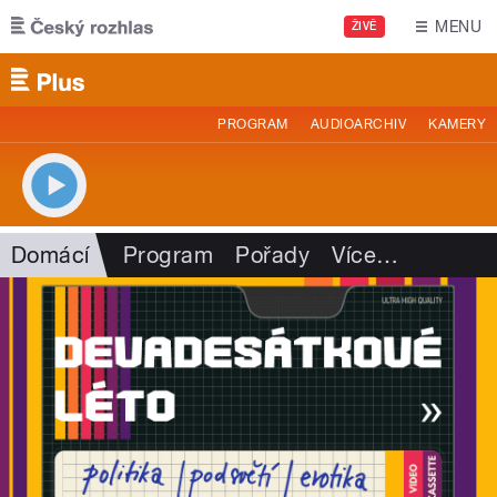
Přejít k hlavnímu obsahu
MENU
ŽIVĚ
PROGRAM
AUDIOARCHIV
KAMERY
Domácí
Program
Pořady
Více
…