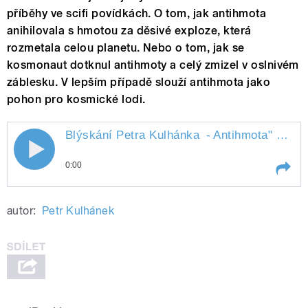
příběhy ve scifi povídkách. O tom, jak antihmota
anihilovala s hmotou za děsivé exploze, která
rozmetala celou planetu. Nebo o tom, jak se
kosmonaut dotknul antihmoty a celý zmizel v oslnivém
záblesku. V lepším případě slouží antihmota jako
pohon pro kosmické lodi.
Blýskání Petra Kulhánka
- Antihmota
" style="">
0:00
Play /
- Antihmota
Blýskání Petra Kulhánka
autor:
Petr Kulhánek