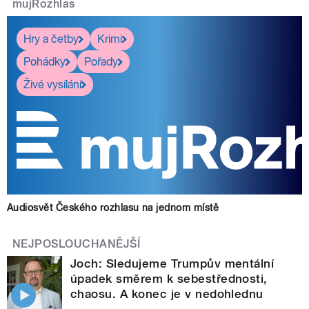
mujRozhlas
pause
Hry a četby
Krimi
Pohádky
Pořady
Živé vysílání
Audiosvět Českého rozhlasu na jednom místě
NEJPOSLOUCHANĚJŠÍ
Joch: Sledujeme Trumpův mentální
úpadek směrem k sebestřednosti,
chaosu. A konec je v nedohlednu