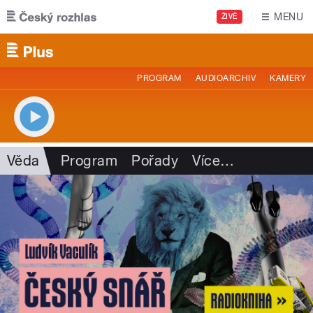
Přejít k hlavnímu obsahu
MENU
ŽIVĚ
PROGRAM
AUDIOARCHIV
KAMERY
Věda
Program
Pořady
Více
…