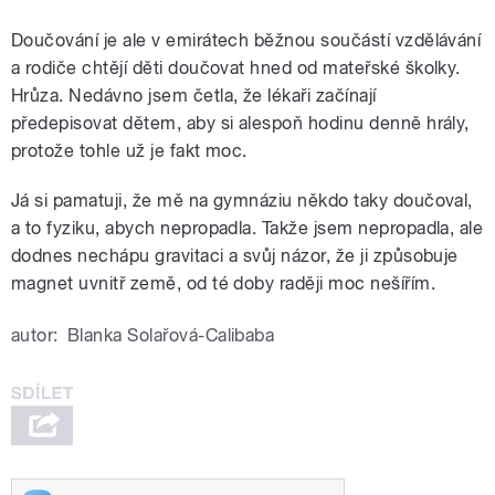
Doučování je ale v emirátech běžnou součástí vzdělávání
a rodiče chtějí děti doučovat hned od mateřské školky.
Hrůza. Nedávno jsem četla, že lékaři začínají
předepisovat dětem, aby si alespoň hodinu denně hrály,
protože tohle už je fakt moc.
Já si pamatuji, že mě na gymnáziu někdo taky doučoval,
a to fyziku, abych nepropadla. Takže jsem nepropadla, ale
dodnes nechápu gravitaci a svůj názor, že ji způsobuje
magnet uvnitř země, od té doby raději moc nešířím.
autor:
Blanka Solařová-Calibaba