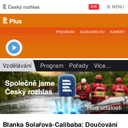
Přejít k hlavnímu obsahu
MENU
ŽIVĚ
PROGRAM
AUDIOARCHIV
KAMERY
Vzdělávání
Program
Pořady
Více
…
Blanka Solařová-Calibaba: Doučování