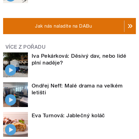
Jak nás naladíte na DABu
VÍCE Z POŘADU
Iva Pekárková: Děsivý dav, nebo lidé
plní naděje?
Ondřej Neff: Malé drama na velkém
letišti
Eva Turnová: Jablečný koláč