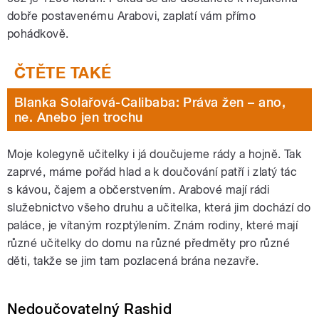
dobře postavenému Arabovi, zaplatí vám přímo
pohádkově.
Blanka Solařová-Calibaba: Práva žen – ano,
ne. Anebo jen trochu
Moje kolegyně učitelky i já doučujeme rády a hojně. Tak
zaprvé, máme pořád hlad a k doučování patří i zlatý tác
s kávou, čajem a občerstvením. Arabové mají rádi
služebnictvo všeho druhu a učitelka, která jim dochází do
paláce, je vítaným rozptýlením. Znám rodiny, které mají
různé učitelky do domu na různé předměty pro různé
děti, takže se jim tam pozlacená brána nezavře.
Nedoučovatelný Rashid