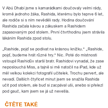
V Abú Dhabí jsme s kamarádkami doučovaly velmi rády,
kromě jednoho žáka, Rashida, kterému bylo teprve 6 let,
ale rodiče si s ním nevěděli rady. Hodina doučování
Rashida začala kávou a zákuskem a Rashidem
zapasovaným pod stolem. První čtvrthodinu jsem strávila
lákáním Rashida zpod stolu.
„Rashide, pojď se podívat na krásnou knížku.“ „Rashide,
pojď, budeme hrát různé hry.“ Nic. Poté do místnosti
vstoupil Rashidův starší bratr. Rashidovi vynadal, že zase
neposlouchá Miss, a tajně si mě natočil na iPad, kde už
měl velkou kolekci fotografií učitelek. Trochu pervert, ale
nevadí. Dalších čtyřicet minut jsem se snažila Rashida
učit pod stolem, ale buď si zacpával uši, anebo si přelezl
pod gauč, kam jsem se já už nevešla.