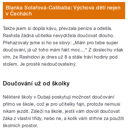
Blanka Solařová-Calibaba: Výchova dětí nejen
v Čechách
Takže jsem si dopila kávu, převzala peníze a odešla.
Rashida žádná učitelka nevydržela doučovat dlouho.
Přehazovaly jsme si ho se slovy: „Mám pro tebe super
doučování, já už toho mám fakt moc…“ Z doslechu však
vím, že Rashidovi je dnes už 8 a stále tráví hodiny pod
stolem. Je prostě nedoučovatelný.
Doučování už od školky
Některé školy v Dubaji poskytují možnost doučování
přímo ve škole, což je pro učitelky fajn, protože nemusí
nikam jezdit. Záleží na škole, jestli vám dovolí doučovat
žáka z vlastní třídy, nebo ne, a kolik vám strhne za použití
školních prostor.