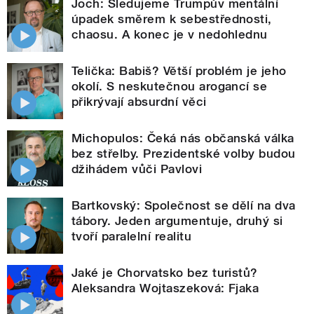
Joch: Sledujeme Trumpův mentální
úpadek směrem k sebestřednosti,
chaosu. A konec je v nedohlednu
Telička: Babiš? Větší problém je jeho
okolí. S neskutečnou arogancí se
přikrývají absurdní věci
Michopulos: Čeká nás občanská válka
bez střelby. Prezidentské volby budou
džihádem vůči Pavlovi
Bartkovský: Společnost se dělí na dva
tábory. Jeden argumentuje, druhý si
tvoří paralelní realitu
Jaké je Chorvatsko bez turistů?
Aleksandra Wojtaszeková: Fjaka