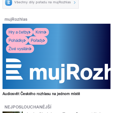
Všechny díly pořadu na mujRozhlas
mujRozhlas
Hry a četby
Krimi
Pohádky
Pořady
Živé vysílání
Audiosvět Českého rozhlasu na jednom místě
NEJPOSLOUCHANĚJŠÍ