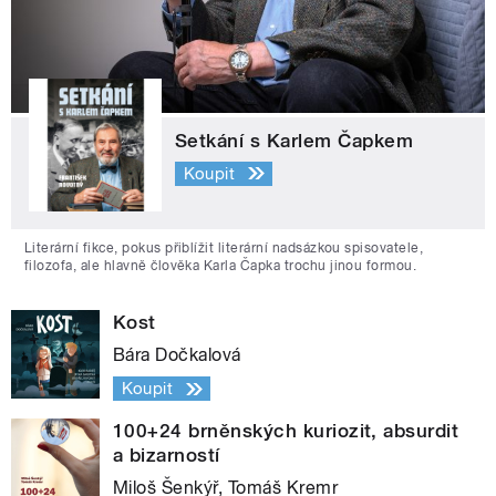
Setkání s Karlem Čapkem
Koupit
Literární fikce, pokus přiblížit literární nadsázkou spisovatele,
filozofa, ale hlavně člověka Karla Čapka trochu jinou formou.
Kost
Bára Dočkalová
Koupit
100+24 brněnských kuriozit, absurdit
a bizarností
Miloš Šenkýř, Tomáš Kremr