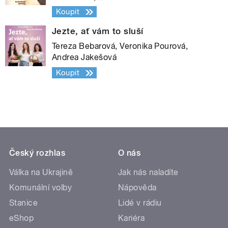
Koupit
Jezte, ať vám to sluší
Tereza Bebarová, Veronika Pourová,
Andrea Jakešová
Koupit
Český rozhlas
O nás
Válka na Ukrajině
Jak nás naladíte
Komunální volby
Nápověda
Stanice
Lidé v rádiu
eShop
Kariéra