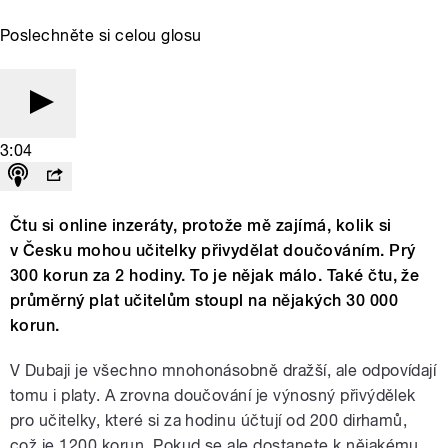
Poslechněte si celou glosu
3:04
Čtu si online inzeráty, protože mě zajímá, kolik si
v Česku mohou učitelky přivydělat doučováním. Prý
300 korun za 2 hodiny. To je nějak málo. Také čtu, že
průměrný plat učitelům stoupl na nějakých 30 000
korun.
V Dubaji je všechno mnohonásobně dražší, ale odpovídají
tomu i platy. A zrovna doučování je výnosný přivýdělek
pro učitelky, které si za hodinu účtují od 200 dirhamů,
což je 1200 korun. Pokud se ale dostanete k nějakému