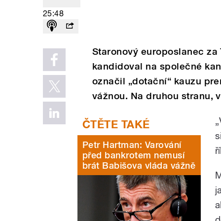
25:48
Staronový europoslanec za 
kandidoval na společné kan
označil „dotační“ kauzu pr
vážnou. Na druhou stranu, v
„
s
Petr Hartman: Varování
ř
před bankrotem nemusí
brát Babišova vláda vážně
M
j
a
d