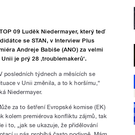
TOP 09 Luděk Niedermayer, který teď
didátce se STAN, v Interview Plus
emiéra Andreje Babiše (ANO) za velmi
 Unii je prý 28 ‚troublemakerů‘.
V posledních týdnech a měsících se
ituace v Unii změnila, a to k horšímu,“
íká Niedermayer.
ůže za to šetření Evropské komise (EK)
ak kolem premiérova konfliktu zájmů, tak
le i to, „jak se ukazuje, že přidělování
otací u nás probíhá často podivně. Mám