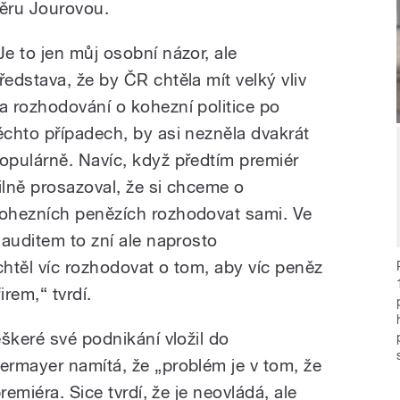
ěru Jourovou.
Je to jen můj osobní názor, ale
ředstava, že by ČR chtěla mít velký vliv
a rozhodování o kohezní politice po
ěchto případech, by asi nezněla dvakrát
opulárně. Navíc, když předtím premiér
ilně prosazoval, že si chceme o
ohezních penězích rozhodovat sami. Ve
 auditem to zní ale naprosto
chtěl víc rozhodovat o tom, aby víc peněz
rem,“ tvrdí.
škeré své podnikání vložil do
rmayer namítá, že „problém je v tom, že
remiéra. Sice tvrdí, že je neovládá, ale