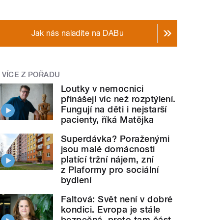
Jak nás naladíte na DABu
VÍCE Z POŘADU
Loutky v nemocnici
přinášejí víc než rozptýlení.
Fungují na děti i nejstarší
pacienty, říká Matějka
Superdávka? Poraženými
jsou malé domácnosti
platící tržní nájem, zní
z Plaformy pro sociální
bydlení
Faltová: Svět není v dobré
kondici. Evropa je stále
bezpečná, proto tam část