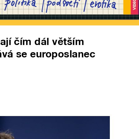
ají čím dál větším
ává se europoslanec