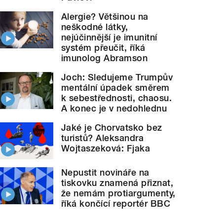
Alergie? Většinou na
neškodné látky,
nejúčinnější je imunitní
systém přeučit, říká
imunolog Abramson
Joch: Sledujeme Trumpův
mentální úpadek směrem
k sebestřednosti, chaosu.
A konec je v nedohlednu
Jaké je Chorvatsko bez
turistů? Aleksandra
Wojtaszeková: Fjaka
Nepustit novináře na
tiskovku znamená přiznat,
že nemám protiargumenty,
říká končící reportér BBC