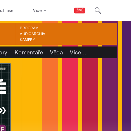
ozhlase
Více
ŽIVĚ
PROGRAM
AUDIOARCHIV
KAMERY
ory
Komentáře
Věda
Více
…