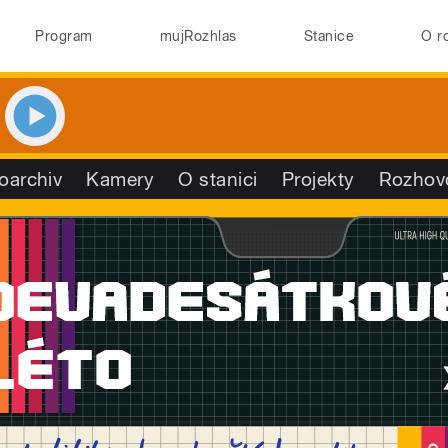
Program
mujRozhlas
Stanice
O r
oarchiv
Kamery
O stanici
Projekty
Rozhov