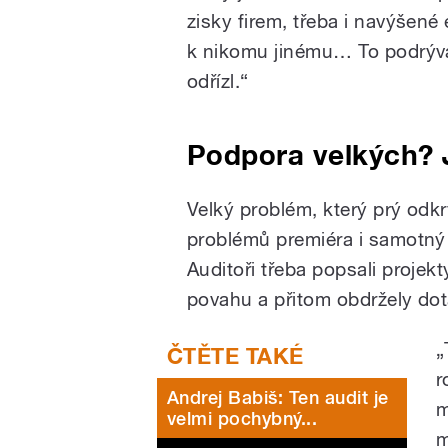
zisky firem, třeba i navýšen
k nikomu jinému… To podrývá 
odřízl.“
Podpora velkých? 
Velký problém, který prý odkr
problémů premiéra i samotný 
Auditoři třeba popsali projekt
povahu a přitom obdržely dot
„
r
Andrej Babiš: Ten audit je
m
velmi pochybný...
m