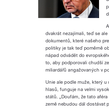
p
d
A
dvakrát nezajímali, teď se ale
dokumentů, které našeho pre
politiky je tak teď poměrně o
nápad odvádět do evropského 
to, aby podporovali chudší z
miliardářů angažovaných v pol
Unie ale podle muže, který u 
hlasů, funguje na velmi vyso
států. „Doufám, že tato afér
země nebudou dál dostávat p