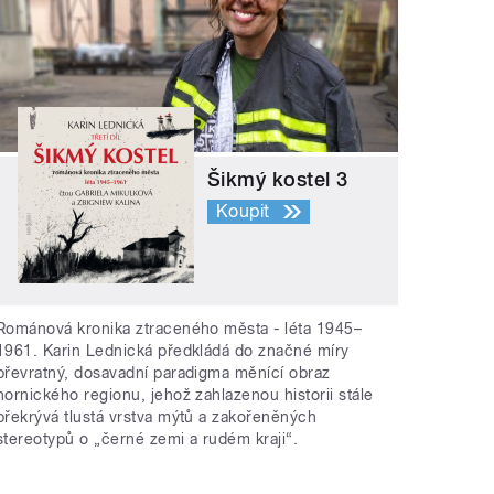
Šikmý kostel 3
Koupit
Románová kronika ztraceného města - léta 1945–
1961. Karin Lednická předkládá do značné míry
převratný, dosavadní paradigma měnící obraz
hornického regionu, jehož zahlazenou historii stále
překrývá tlustá vrstva mýtů a zakořeněných
stereotypů o „černé zemi a rudém kraji“.