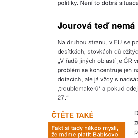
politiky. Není to dobrá situac
Jourová teď nemá 
Na druhou stranu, v EU se p
desítkách, stovkách důležitýc
„V řadě jiných oblastí je ČR 
problém se koncentruje jen 
dotacích, ale já vždy s nadsá
‚troublemakerů‘ a pokud odejd
27.“
D
z
Fakt si tady někdo myslí,
p
že máme platit Babišovo