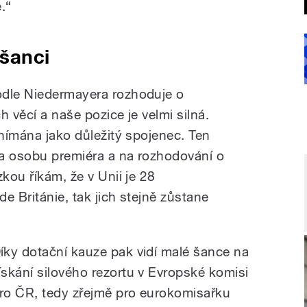
e.“
šanci
odle Niedermayera rozhoduje o
h věcí a naše pozice je velmi silná.
vnímána jako důležitý spojenec. Ten
na osobu premiéra a na rozhodování o
zkou říkám, že v Unii je 28
e Británie, tak jich stejně zůstane
íky dotační kauze pak vidí malé šance na
ískání silového rezortu v Evropské komisi
ro ČR, tedy zřejmě pro eurokomisařku