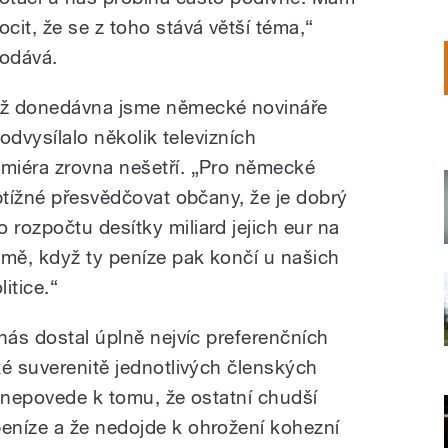
ocit, že se z toho stává větší téma,“
odává.
ž donedávna jsme německé novináře
 odvysílalo několik televizních
miéra zrovna nešetří. „Pro německé
btížné přesvědčovat občany, že je dobrý
rozpočtu desítky miliard jejich eur na
emě, když ty peníze pak končí u našich
itice.“
nás dostal úplně nejvíc preferenčních
ké suverenitě jednotlivých členských
a nepovede k tomu, že ostatní chudší
eníze a že nedojde k ohrožení kohezní