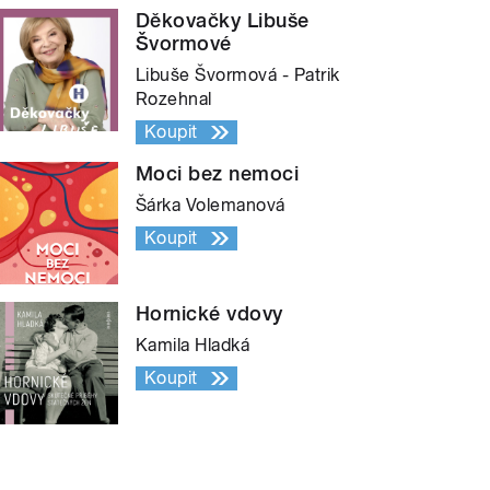
Děkovačky Libuše
Švormové
Libuše Švormová - Patrik
Rozehnal
Koupit
Moci bez nemoci
Šárka Volemanová
Koupit
Hornické vdovy
Kamila Hladká
Koupit