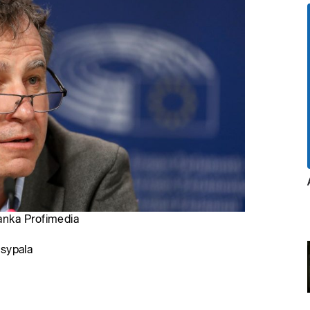
anka Profimedia
zsypala