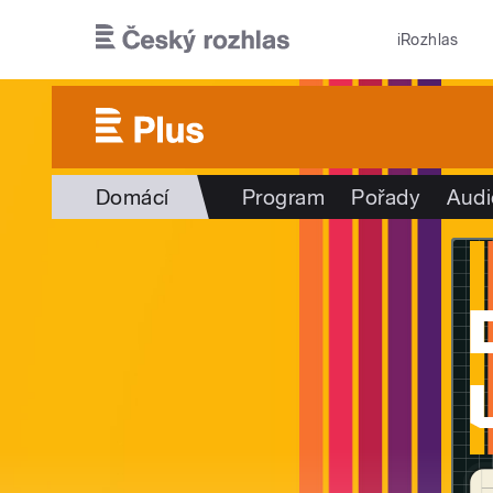
Přejít k hlavnímu obsahu
iRozhlas
Domácí
Program
Pořady
Audi