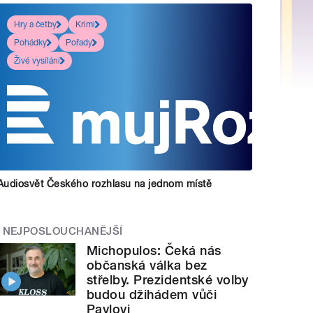
Hry a četby
Krimi
Pohádky
Pořady
Živé vysílání
Audiosvět Českého rozhlasu na jednom místě
NEJPOSLOUCHANĚJŠÍ
Michopulos: Čeká nás
občanská válka bez
střelby. Prezidentské volby
budou džihádem vůči
Pavlovi