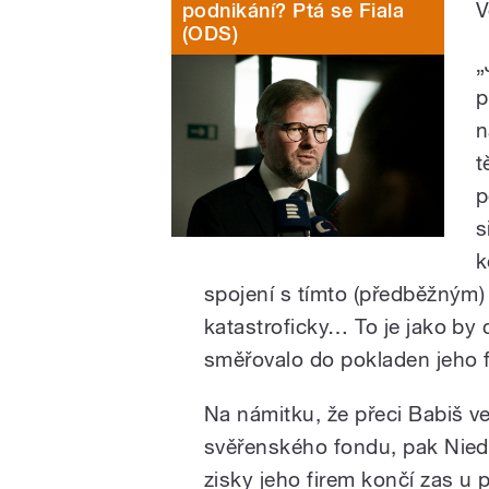
V
podnikání? Ptá se Fiala
(ODS)
„
p
n
t
p
s
k
spojení s tímto (předběžným)
katastroficky… To je jako by 
směřovalo do pokladen jeho fi
Na námitku, že přeci Babiš ve
svěřenského fondu, pak Niede
zisky jeho firem končí zas u p