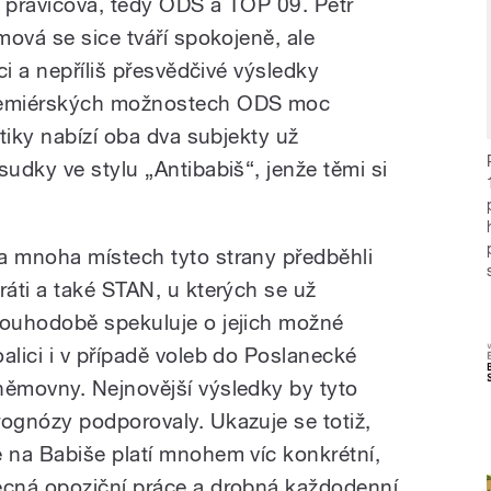
e pravicová, tedy ODS a TOP 09. Petr
ová se sice tváří spokojeně, ale
ci a nepříliš přesvědčivé výsledky
remiérských možnostech ODS moc
tiky nabízí oba dva subjekty už
udky ve stylu „Antibabiš“, jenže těmi si
a mnoha místech tyto strany předběhli
iráti a také STAN, u kterých se už
louhodobě spekuluje o jejich možné
oalici i v případě voleb do Poslanecké
němovny. Nejnovější výsledky by tyto
rognózy podporovaly. Ukazuje se totiž,
e na Babiše platí mnohem víc konkrétní,
ěcná opoziční práce a drobná každodenní