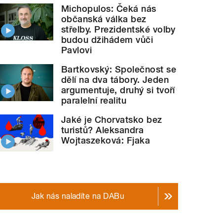
Michopulos: Čeká nás
občanská válka bez
střelby. Prezidentské volby
budou džihádem vůči
Pavlovi
Bartkovský: Společnost se
dělí na dva tábory. Jeden
argumentuje, druhý si tvoří
paralelní realitu
Jaké je Chorvatsko bez
turistů? Aleksandra
Wojtaszeková: Fjaka
Jak nás naladíte na DABu