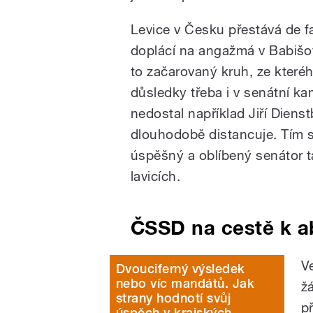
Levice v Česku přestává de fa
doplácí na angažmá v Babišově
to začarovaný kruh, ze které
důsledky třeba i v senátní k
nedostal například Jiří Dienst
dlouhodobě distancuje. Tím se
úspěšný a oblíbený senátor t
lavicích.
ČSSD na cestě k a
V
Dvouciferný výsledek
nebo víc mandátů. Jak
ž
strany hodnotí svůj
p
úspěch v krajských