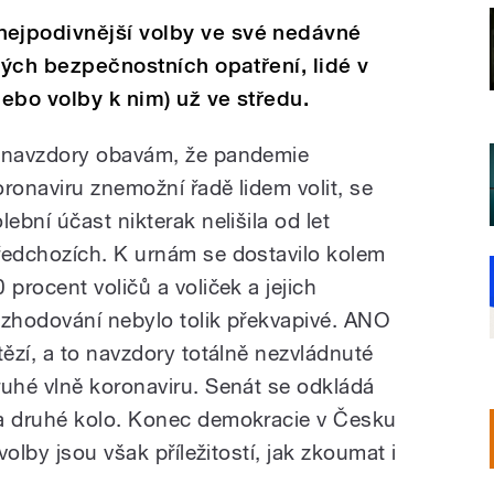
ejpodivnější volby ve své nedávné
ných bezpečnostních opatření, lidé v
ebo volby k nim) už ve středu.
 navzdory obavám, že pandemie
oronaviru znemožní řadě lidem volit, se
lební účast nikterak nelišila od let
ředchozích. K urnám se dostavilo kolem
 procent voličů a voliček a jejich
ozhodování nebylo tolik překvapivé. ANO
ítězí, a to navzdory totálně nezvládnuté
ruhé vlně koronaviru. Senát se odkládá
a druhé kolo. Konec demokracie v Česku
olby jsou však příležitostí, jak zkoumat i