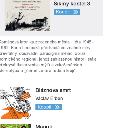
Šikmý kostel 3
Koupit
Románová kronika ztraceného města - léta 1945–
1961. Karin Lednická předkládá do značné míry
převratný, dosavadní paradigma měnící obraz
hornického regionu, jehož zahlazenou historii stále
překrývá tlustá vrstva mýtů a zakořeněných
stereotypů o „černé zemi a rudém kraji“.
Bláznova smrt
Václav Erben
Koupit
Mauglí