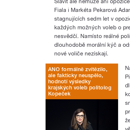
Slavit ale nemůže ani opozic
Fiala i Markéta Pekarová Adam
stagnujících sedm let v opozi
každých možných voleb o p
nesvědčí. Namísto reálné poli
dlouhodobě morální kýč a ods
nové voliče nezískají.
N
ANO formálně zvítězilo,
ale fakticky neuspělo,
P
hodnotí výsledky
d
krajských voleb politolog
Kopeček
k
s
p
ž
v