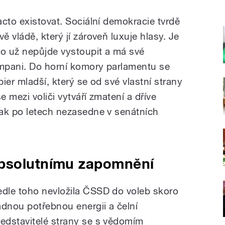
cto existovat. Sociální demokracie tvrdě
 vládě, který jí zároveň luxuje hlasy. Je
ho už nepůjde vystoupit a má své
ampani. Do horní komory parlamentu se
bier mladší, který se od své vlastní strany
 mezi voliči vytváří zmatení a dříve
ak po letech nezasedne v senátních
bsolutnímu zapomnění
edle toho nevložila ČSSD do voleb skoro
ádnou potřebnou energii a čelní
ředstavitelé strany se s vědomím