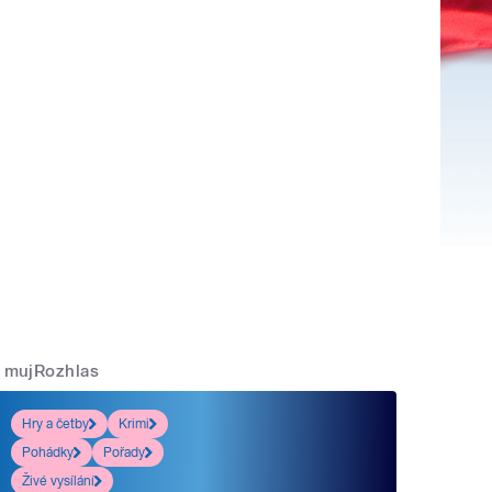
mujRozhlas
Hry a četby
Krimi
Pohádky
Pořady
Živé vysílání