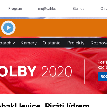
Program
mujRozhlas
Stanice
O r
oarchiv
Kamery
O stanici
Projekty
Rozhov
akl levice, Piráti lídrem