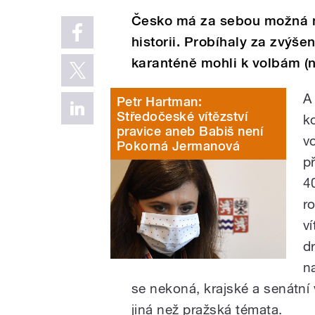
Česko má za sebou možná n
historii. Probíhaly za zvýše
karanténě mohli k volbám (n
A
Petr Hartman:
Středočeské vítězství
k
pravice aneb Babiš není
vo
Pokorná Jermanová
p
40
r
v
d
n
se nekoná, krajské a senátní v
jiná než pražská témata.