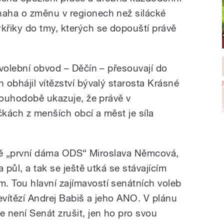
naha o změnu v regionech než silácké
ýkřiky do tmy, kterých se dopouští právě
 volební obvod – Děčín – přesouvají do
obhájil vítězství bývalý starosta Krásné
dlouhodobě ukazuje, že právě v
ičkách z menších obcí a měst je síla
eště „první dáma ODS“ Miroslava Němcová,
 půl, a tak se ještě utká se stávajícím
 Tou hlavní zajímavostí senátních voleb
nevítězí Andrej Babiš a jeho ANO. V plánu
 není Senát zrušit, jen ho pro svou