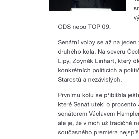
s
v
ODS nebo TOP 09.
Senátní volby se až na jeden
druhého kola. Na severu Čech 
Lípy, Zbyněk Linhart, který 
konkrétních politicích a polit
Starostů a nezávislých.
Prvnímu kolu se přiblížila j
které Senát utekl o procento a
senátorem Václavem Hamplem.
ale je, že v nich už tradičně 
současného premiéra nejspíše