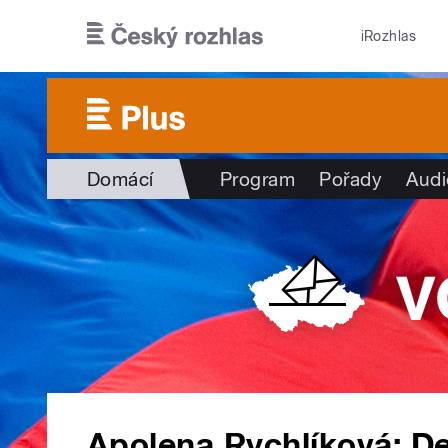
Přejít k hlavnímu obsahu
iRozhlas
Domácí
Program
Pořady
Audi
Apolena Rychlíková: Deb