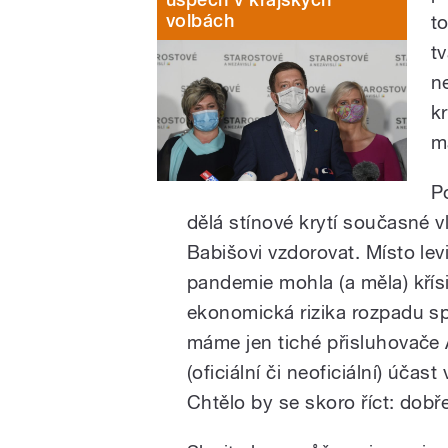
volbách
t
tv
n
k
m
P
dělá stínové krytí současné v
Babišovi vzdorovat. Místo lev
pandemie mohla (a měla) křísi
ekonomická rizika rozpadu spo
máme jen tiché přisluhovače A
(oficiální či neoficiální) úča
Chtělo by se skoro říct: dobře