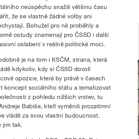
otálního neúspěchu snažili většinu času
ářit, že se vlastně žádné volby ani
echystají. Bohužel pro ně proběhly a
romě ostudy znamenají pro ČSSD i další
asivní oslabení v reálně politické moci.
odobně je na tom i KSČM, strana, která
ládě kdykoliv, kdy si ČSSD dovolí
icové opozice, která by právě v časech
t koncept sociálního státu a tematizovat
lečnosti z pohledu nižších vrstev, tu
ndreje Babiše, kteří vyměnili prozatímní
st ve vládě za svou vlastní budoucnost.
 jim tak.