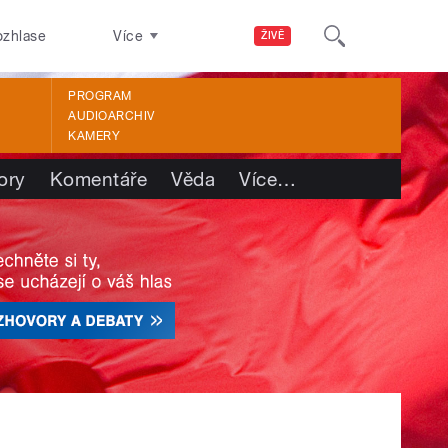
ozhlase
Více
ŽIVĚ
PROGRAM
AUDIOARCHIV
KAMERY
ory
Komentáře
Věda
Více
…