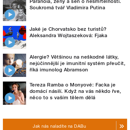
Paranoia, ženy a sen o nesmrtelnosti.
Soukromá tvář Vladimira Putina
Jaké je Chorvatsko bez turistů?
Aleksandra Wojtaszeková: Fjaka
Alergie? Většinou na neškodné látky,
nejúčinnější je imunitní systém přeučit,
říká imunolog Abramson
Tereza Ramba o Monyové: Facka je
domácí násilí. Když na vás někdo řve,
něco to s vaším tělem dělá
Jak nás naladíte na DABu