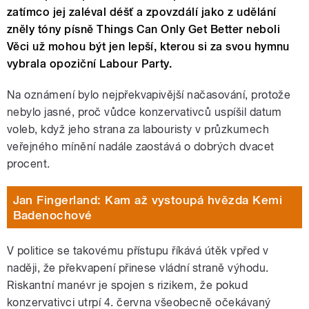
zatímco jej zaléval déšť a zpovzdálí jako z udělání
zněly tóny písně Things Can Only Get Better neboli
Věci už mohou být jen lepší, kterou si za svou hymnu
vybrala opoziční Labour Party.
Na oznámení bylo nejpřekvapivější načasování, protože
nebylo jasné, proč vůdce konzervativců uspíšil datum
voleb, když jeho strana za labouristy v průzkumech
veřejného mínění nadále zaostává o dobrých dvacet
procent.
Jan Fingerland: Kam až vystoupá hvězda Kemi
Badenochové
V politice se takovému přístupu říkává útěk vpřed v
naději, že překvapení přinese vládní straně výhodu.
Riskantní manévr je spojen s rizikem, že pokud
konzervativci utrpí 4. června všeobecně očekávaný