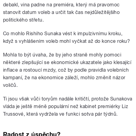
debakl, vina padne na premiéra, který má pravomoc
stanovit datum voleb a určit tak čas nejdůležitějšího
politického střetu.
Co mohlo Rishiho Sunaka vést k impulzivnímu kroku,
když s vyhlášením voleb mohl vyčkat až do konce roku?
Mohla to být úvaha, že by jeho straně mohly pomoci
některé zlepšující se ekonomické ukazatele jako klesající
inflace a rostoucí mzdy, což by podle pravidla volebních
kampaní, že na ekonomice záleží, mohlo změnit názor
voličů.
Ti jsou však vůči toryům nadále kritičtí, protože Sunakova
vláda je ještě méně populární než kabinet premiérky Liz
Trussové, která vydržela ve funkci sotva pár týdnů.
Radost z úspěchu?