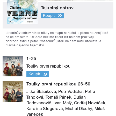
Tajuplný ostrov
Koupit
Lincolnův ostrov nikdo nikdy na mapě nenašel, a přece ho znají lidé
na celém světě. Už déle než sto třicet let na něm prožívají
dobrodružství s pěticí trosečníků, kteří na něm našli útočiště, a
hlavně nejedno tajemství.
1-25
Toulky první republikou
Koupit
Toulky první republikou 26-50
Jitka Škápíková, Petr Vodička, Petra
Tanclová, Tomáš Pánek, Dušan
Radovanovič, Ivan Malý, Ondřej Nováček,
Karolína Stegurová, Michal Dlouhý, Miloš
Vaněček