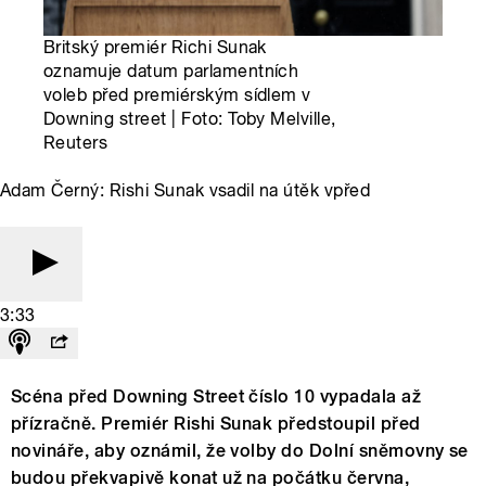
Britský premiér Richi Sunak
oznamuje datum parlamentních
voleb před premiérským sídlem v
Downing street | Foto: Toby Melville,
Reuters
Adam Černý: Rishi Sunak vsadil na útěk vpřed
3:33
Scéna před Downing Street číslo 10 vypadala až
přízračně. Premiér Rishi Sunak předstoupil před
novináře, aby oznámil, že volby do Dolní sněmovny se
budou překvapivě konat už na počátku června,