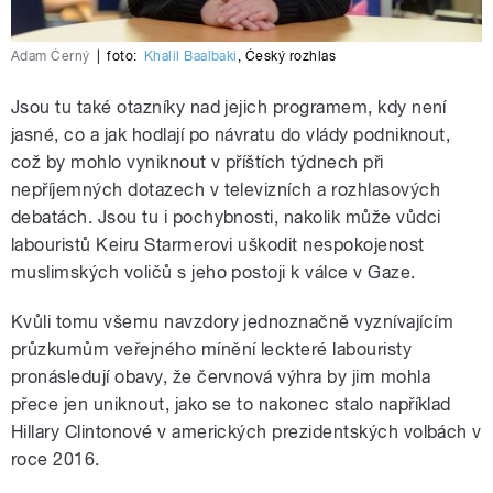
Adam Černý
|
foto:
Khalil Baalbaki
,
Český rozhlas
Jsou tu také otazníky nad jejich programem, kdy není
jasné, co a jak hodlají po návratu do vlády podniknout,
což by mohlo vyniknout v příštích týdnech při
nepříjemných dotazech v televizních a rozhlasových
debatách. Jsou tu i pochybnosti, nakolik může vůdci
labouristů Keiru Starmerovi uškodit nespokojenost
muslimských voličů s jeho postoji k válce v Gaze.
Kvůli tomu všemu navzdory jednoznačně vyznívajícím
průzkumům veřejného mínění leckteré labouristy
pronásledují obavy, že červnová výhra by jim mohla
přece jen uniknout, jako se to nakonec stalo například
Hillary Clintonové v amerických prezidentských volbách v
roce 2016.