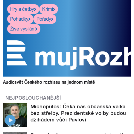
Hry a četby
Krimi
Pohádky
Pořady
Živé vysílání
Audiosvět Českého rozhlasu na jednom místě
NEJPOSLOUCHANĚJŠÍ
Michopulos: Čeká nás občanská válka
bez střelby. Prezidentské volby budou
džihádem vůči Pavlovi