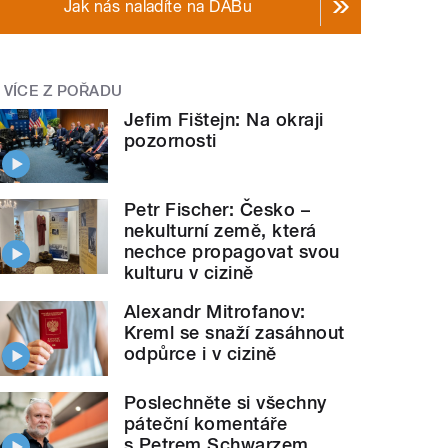
Jak nás naladíte na DABu
VÍCE Z POŘADU
Jefim Fištejn: Na okraji
pozornosti
Petr Fischer: Česko –
nekulturní země, která
nechce propagovat svou
kulturu v cizině
Alexandr Mitrofanov:
Kreml se snaží zasáhnout
odpůrce i v cizině
Poslechněte si všechny
páteční komentáře
s Petrem Schwarzem