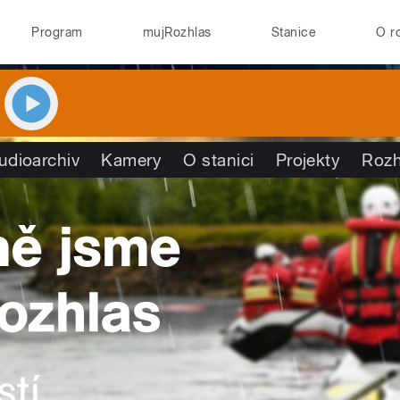
Program
mujRozhlas
Stanice
O r
udioarchiv
Kamery
O stanici
Projekty
Rozh