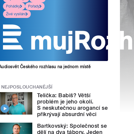
Pohádky
Pořady
Živé vysílání
Audiosvět Českého rozhlasu na jednom místě
NEJPOSLOUCHANĚJŠÍ
Telička: Babiš? Větší
problém je jeho okolí.
S neskutečnou arogancí se
přikrývají absurdní věci
Bartkovský: Společnost se
dělí na dva tábory. Jeden