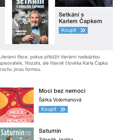
Setkání s
Karlem Čapkem
Koupit
Literární fikce, pokus přiblížit literární nadsázkou
spisovatele, filozofa, ale hlavně člověka Karla Čapka
trochu jinou formou.
Moci bez nemoci
Šárka Volemanová
Koupit
Saturnin
Zdeněk Jirotka