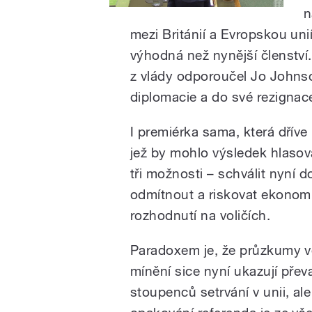
n
mezi Británií a Evropskou un
výhodná než nynější členství
z vlády odporoučel Jo Johnso
diplomacie a do své rezignace
I premiérka sama, která dříve
jež by mohlo výsledek hlasová
tři možnosti – schválit nyní 
odmítnout a riskovat ekonom
rozhodnutí na voličích.
Paradoxem je, že průzkumy v
mínění sice nyní ukazují pře
stoupenců setrvání v unii, ale