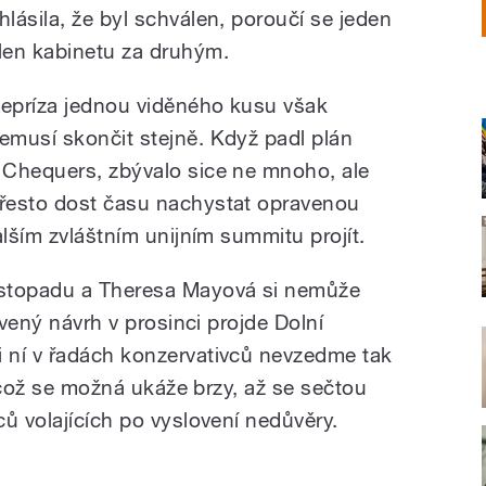
hlásila, že byl schválen, poroučí se jeden
len kabinetu za druhým.
epríza jednou viděného kusu však
emusí skončit stejně. Když padl plán
 Chequers, zbývalo sice ne mnoho, ale
řesto dost času nachystat opravenou
alším zvláštním unijním summitu projít.
istopadu a Theresa Mayová si nemůže
avený návrh v prosinci projde Dolní
 ní v řadách konzervativců nevzedme tak
, což se možná ukáže brzy, až se sečtou
ů volajících po vyslovení nedůvěry.