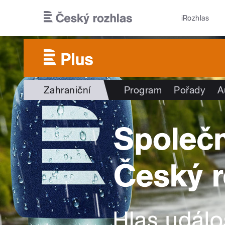
Přejít k hlavnímu obsahu
iRozhlas
Zahraniční
Program
Pořady
A