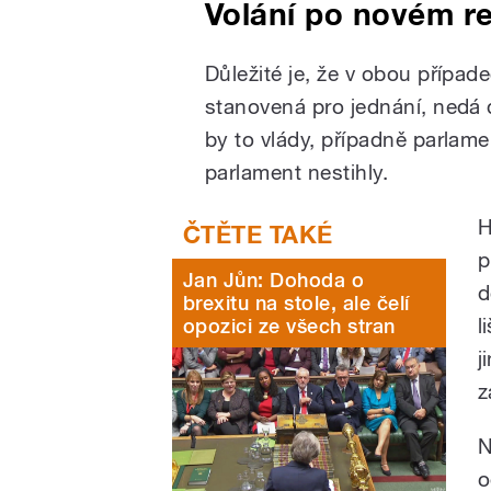
Volání po novém r
Důležité je, že v obou případe
stanovená pro jednání, nedá 
by to vlády, případně parla
parlament nestihly.
H
p
Jan Jůn: Dohoda o
d
brexitu na stole, ale čelí
l
opozici ze všech stran
j
z
N
o