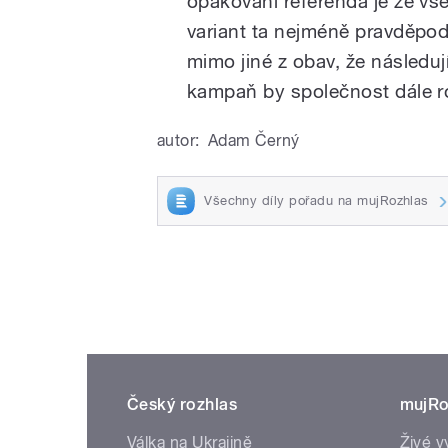
opakování referenda je ze vše
variant ta nejméně pravděpo
mimo jiné z obav, že následují
kampaň by společnost dále ro
autor:
Adam Černý
Všechny díly pořadu na mujRozhlas
Český rozhlas
mujRo
Válka na Ukrajině
Živé v