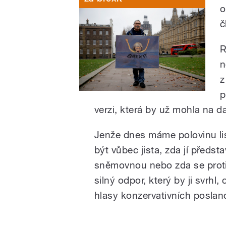
o
č
R
n
z
p
verzi, která by už mohla na d
Jenže dnes máme polovinu l
být vůbec jista, zda jí předst
sněmovnou nebo zda se proti
silný odpor, který by ji svrhl
hlasy konzervativních poslanc