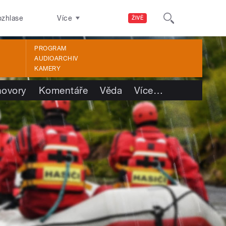
ozhlase
Více
ŽIVĚ
PROGRAM
AUDIOARCHIV
KAMERY
ovory
Komentáře
Věda
Více
…