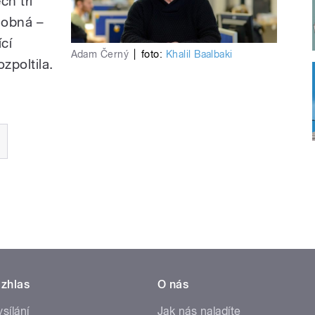
ch tří
dobná –
cí
Adam Černý
|
foto:
Khalil Baalbaki
zpoltila.
zhlas
O nás
ysílání
Jak nás naladíte