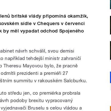
lenů britské vlády připomíná okamžik,
kovském sídle v Chequers v červenci
jak by měl vypadat odchod Spojeného
kabinet návrh schválil, svou demisi
o například tehdejší ministr zahraničí
ro Theresu Mayovou bylo, že pracně
dmítli prezidenti a premiéři 27
láštním summitu v rakouském Salcburku.
uto středu jen, co premiérka probrala
ávrh podoby brexitu vypracovaný
 vyjednavači Bruselu s celou vládou a