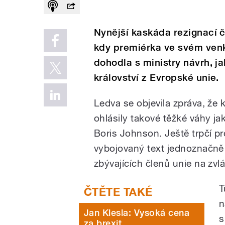
Nynější kaskáda rezignací č
kdy premiérka ve svém ven
dohodla s ministry návrh, 
království z Evropské unie.
Ledva se objevila zpráva, že 
ohlásily takové těžké váhy jak
Boris Johnson. Ještě trpčí p
vybojovaný text jednoznačně o
zbývajících členů unie na zv
T
n
Jan Klesla: Vysoká cena
s
za brexit