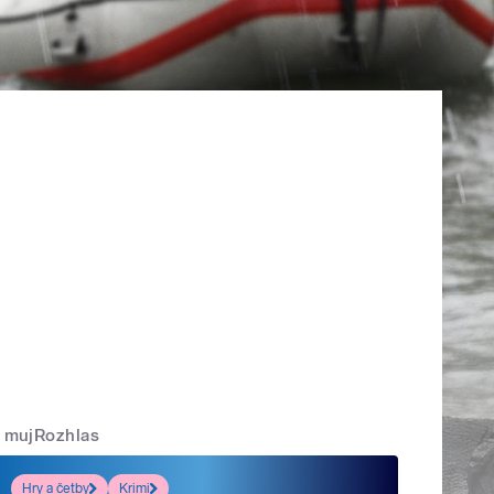
mujRozhlas
Hry a četby
Krimi