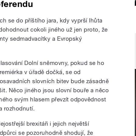
eferendu
ch se do příštího jara, kdy vyprší lhůta
dohodnout cokoli jiného už jen proto, že
menty sedmadvacítky a Evropský
lasování Dolní sněmovny, pokud se ho
remiérka v úřadě dočká, se od
osavadních slovních bitev bude zásadně
išit. Něco jiného jsou slovní bouře a něco
iného svým hlasem převzít odpovědnost
a rozhodnutí.
ejostřejší brexitáři i jejich největší
dpůrci se pozoruhodně shodují, že