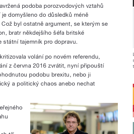
avržená podoba porozvodových vztahů
ií je domyšleno do důsledků méně
. Což byl ostatně argument, se kterým se
n, bratr někdejšího šéfa britské
 státní tajemník pro dopravu.
 kritizovala volání po novém referendu,
ní z června 2016 zvrátit, nyní připouští
dohodnutou podobu brexitu, nebo ji
ický a politický chaos anebo nechat
eřejného
vahu