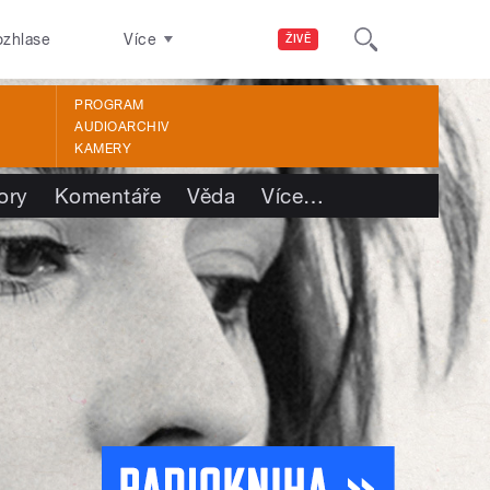
ozhlase
Více
ŽIVĚ
PROGRAM
AUDIOARCHIV
KAMERY
ory
Komentáře
Věda
Více
…