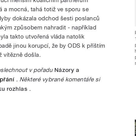
 vůči menším koaličním partnerům
ká a mocná, tahá totiž ve sporu se
kdyby dokázala odchod šesti poslanců
jakým způsobem nahradit - například
yla takto utvořená vláda natolik
padě jinou korupcí, že by ODS k příštím
 vítězně došla.
oslechnout v pořadu
Názory a
přání
. Některé vybrané komentáře si
ku rozhlas
.