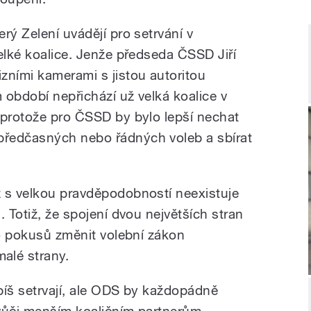
rý Zelení uvádějí pro setrvání v
elké koalice. Jenže předseda ČSSD Jiří
zními kamerami s jistou autoritou
m období nepřichází už velká koalice v
 protože pro ČSSD by bylo lepší nechat
ředčasných nebo řádných voleb a sbírat
 s velkou pravděpodobností neexistuje
. Totiž, že spojení dvou největších stran
do pokusů změnit volební zákon
lé strany.
píš setrvají, ale ODS by každopádně