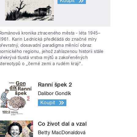
Koupit
Románová kronika ztraceného města - léta 1945–
1961. Karin Lednická předkládá do značné míry
převratný, dosavadní paradigma měnící obraz
hornického regionu, jehož zahlazenou historii stále
překrývá tlustá vrstva mýtů a zakořeněných
stereotypů o „černé zemi a rudém kraji“.
Ranní špek 2
Dalibor Gondík
Koupit
Co život dal a vzal
Betty MacDonaldová