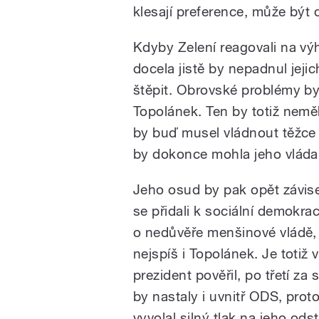
klesají preference, může být d
pause
Kdyby Zelení reagovali na vý
docela jistě by nepadnul jeji
štěpit. Obrovské problémy by
Topolánek. Ten by totiž neměl
by buď musel vládnout těžce 
by dokonce mohla jeho vláda
Jeho osud by pak opět závis
se přidali k sociální demokr
o nedůvěře menšinové vládě, a
nejspíš i Topolánek. Je toti
prezident pověřil, po třetí z
by nastaly i uvnitř ODS, pro
vyvolal silný tlak na jeho ods