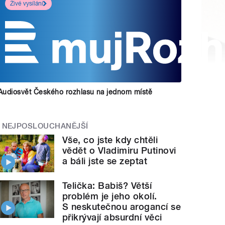
Živé vysílání
Audiosvět Českého rozhlasu na jednom místě
NEJPOSLOUCHANĚJŠÍ
Vše, co jste kdy chtěli
vědět o Vladimiru Putinovi
a báli jste se zeptat
Telička: Babiš? Větší
problém je jeho okolí.
S neskutečnou arogancí se
přikrývají absurdní věci