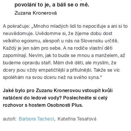
povolání to je, a báli se o mě.
Zuzana Kronerová
A pokračuje: „Mnoho mladých lidí to nepociťuje a ani si to
neuvědomuje. Uvědomme si, že žijeme dobu dost
velkého egoismu, alespoň u nás na Slovensku určitě.
Každý je jen sám pro sebe. A na rodiče vlastní děti
zapomínají. Nevím, jak to bude se mnou a manželem, až
budeme opravdu staří. Mám dvě děti, ale myslím, že
dcery jsou vždy empatičtější a přítulnější. Takže se víc
spoléhám na svou dceru než na svého syna.“
Jaké bylo pro Zuzanu Kronerovou vstoupit kvůli
natáčení do ledové vody? Poslechněte si celý
rozhovor s hostem Osobnosti Plus.
autoři:
Barbora Tachecí
,
Kateřina Tesařová