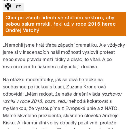
Chci po všech lidech ve státním sektoru, aby
sebou sakra mrskli, řekl už v roce 2016 herec
Ondřej Vetchý
„Nemohli jsme hrát třeba západní dramatiku. Ale vždycky
jsme si v inscenacích našli možnosti vyslovit protest
nebo svou pravdu mezi řádky a diváci to vítali. A po
revoluci nám to nakonec i chybělo,“ dodává.
Na otázku moderátorky, jak se dívá herečka na
současnou politickou situaci, Zuzana Kronerová
odpovídá: „Mám radost, že naše dnešní vláda
(rozhovor
vznikl v roce 2018, pozn. red.)
nehodlá koketovat s
myšlenkou, že vystoupíme z Evropské unie a z NATO.
Máme skvělého prezidenta, slušného člověka Andreje
Kisku. A i komunální volby dopadly pozitivně, protože