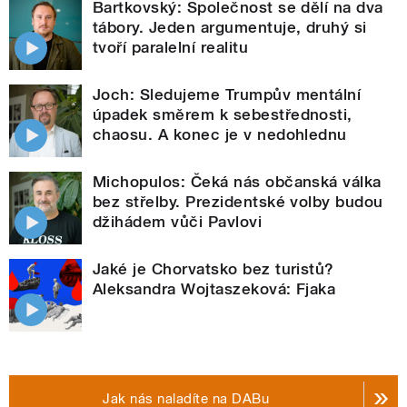
Bartkovský: Společnost se dělí na dva
tábory. Jeden argumentuje, druhý si
tvoří paralelní realitu
Joch: Sledujeme Trumpův mentální
úpadek směrem k sebestřednosti,
chaosu. A konec je v nedohlednu
Michopulos: Čeká nás občanská válka
bez střelby. Prezidentské volby budou
džihádem vůči Pavlovi
Jaké je Chorvatsko bez turistů?
Aleksandra Wojtaszeková: Fjaka
Jak nás naladíte na DABu