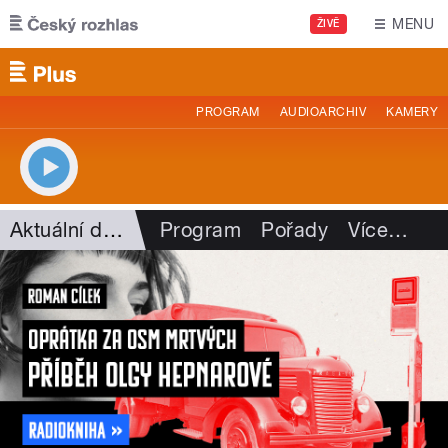
Přejít k hlavnímu obsahu
MENU
ŽIVĚ
PROGRAM
AUDIOARCHIV
KAMERY
Aktuální dění
Program
Pořady
Více
…