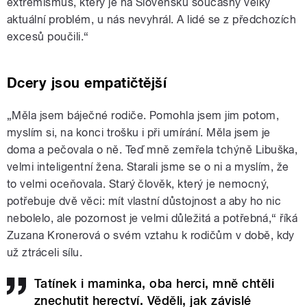
extremismus, který je na Slovensku současný velký
aktuální problém, u nás nevyhrál. A lidé se z předchozích
excesů poučili.“
Dcery jsou empatičtější
„Měla jsem báječné rodiče. Pomohla jsem jim potom,
myslím si, na konci trošku i při umírání. Měla jsem je
doma a pečovala o ně. Teď mně zemřela tchýně Libuška,
velmi inteligentní žena. Starali jsme se o ni a myslím, že
to velmi oceňovala. Starý člověk, který je nemocný,
potřebuje dvě věci: mít vlastní důstojnost a aby ho nic
nebolelo, ale pozornost je velmi důležitá a potřebná,“ říká
Zuzana Kronerová o svém vztahu k rodičům v době, kdy
už ztráceli sílu.
Tatínek i maminka, oba herci, mně chtěli
znechutit herectví. Věděli, jak závislé