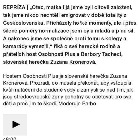
REPRÍZA | „Otec, matka i já jsme byli citově založení,
tak jsme nikdo nechtěli emigrovat v době totality z
Československa. Přicházely hořké momenty, ale i přes
šílené poměry normalizace jsem byla mladá a plná sil.
A nakonec jsme se společně proti tomu s kolegy a
kamarády vymezili,“ říká o své herecké rodině a
přátelích host Osobnosti Plus a Barbory Tachecí,
slovenská herečka Zuzana Kronerová.
Hostem Osobnosti Plus je slovenská herečka Zuzana
Kronerová. Prozradí, co musela překonat, aby vstoupila
kvůli natáčení do studené vody a zamyslí se nad tím, jak
jsou středoevropské ženy ochotny se obětovat pro své
děti a proč jim to škodí. Moderuje Barbo
48:00