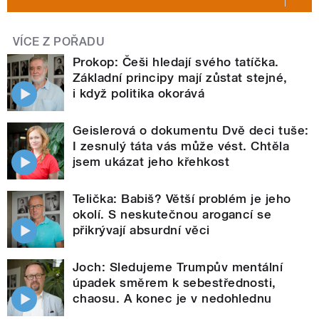
VÍCE Z POŘADU
Prokop: Češi hledají svého tatíčka.
Základní principy mají zůstat stejné,
i když politika okorává
Geislerová o dokumentu Dvě deci tuše:
I zesnulý táta vás může vést. Chtěla
jsem ukázat jeho křehkost
Telička: Babiš? Větší problém je jeho
okolí. S neskutečnou arogancí se
přikrývají absurdní věci
Joch: Sledujeme Trumpův mentální
úpadek směrem k sebestřednosti,
chaosu. A konec je v nedohlednu