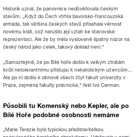
Historik uznal, že panovnice nedůvěřovala českým
stavům. „Když do Čech vtrhla bavorsko-francouzská
armáda, tak většina českých stavů přísahala věrnost
novému králi, což narušilo její vztah ke stavovské
reprezentaci. Ale že by měla vysloveně špatný názor na
český národ jako celek, takový doklad není.“
„Samozřejmě, že po Bílé hoře došlo k velkým ztrátám
kvůli netolerantnímu přístupu k nekatolickým učencům...
Ale po ní došlo k obnově všech čtyř fakult univerzity v
Praze, zejména fakulty právnické,“ řekl Ivo Cerman.
Působili tu Komenský nebo Kepler, ale po
Bílé Hoře podobné osobnosti nemáme
„Marie Terezie byla typickou představitelkou