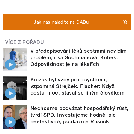
Jak nás naladíte na DABu
VÍCE Z POŘADU
V předepisování léků sestrami nevidím
problém, říká Šochmanová. Kubek:
Odpovědnost je na lékařích
Knížák byl vždy proti systému,
vzpomíná Strejček. Fischer: Když
dostal moc, stával se jiným člověkem
Nechceme podvázat hospodářský růst,
tvrdí SPD. Investujeme hodně, ale
neefektivně, poukazuje Rusnok