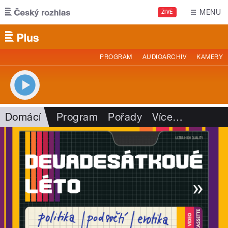
Přejít k hlavnímu obsahu
MENU
ŽIVĚ
PROGRAM
AUDIOARCHIV
KAMERY
Domácí
Program
Pořady
Více
…