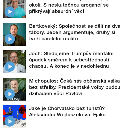
okolí. S neskutečnou arogancí se
přikrývají absurdní věci
Bartkovský: Společnost se dělí na dva
tábory. Jeden argumentuje, druhý si
tvoří paralelní realitu
Joch: Sledujeme Trumpův mentální
úpadek směrem k sebestřednosti,
chaosu. A konec je v nedohlednu
Michopulos: Čeká nás občanská válka
bez střelby. Prezidentské volby budou
džihádem vůči Pavlovi
Jaké je Chorvatsko bez turistů?
Aleksandra Wojtaszeková: Fjaka