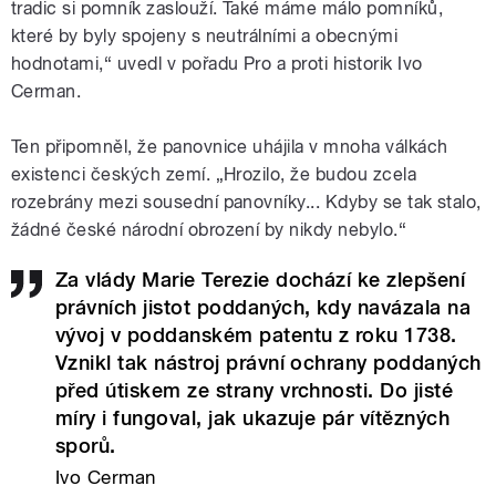
tradic si pomník zaslouží. Také máme málo pomníků,
které by byly spojeny s neutrálními a obecnými
hodnotami,“ uvedl v pořadu Pro a proti historik Ivo
Cerman.
Ten připomněl, že panovnice uhájila v mnoha válkách
existenci českých zemí. „Hrozilo, že budou zcela
rozebrány mezi sousední panovníky... Kdyby se tak stalo,
žádné české národní obrození by nikdy nebylo.“
Za vlády Marie Terezie dochází ke zlepšení
právních jistot poddaných, kdy navázala na
vývoj v poddanském patentu z roku 1738.
Vznikl tak nástroj právní ochrany poddaných
před útiskem ze strany vrchnosti. Do jisté
míry i fungoval, jak ukazuje pár vítězných
sporů.
Ivo Cerman