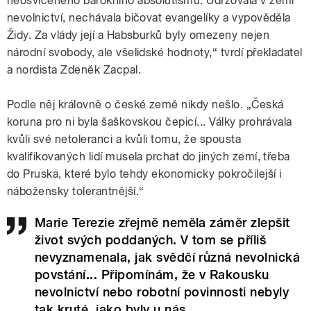
neosvíceného barokního absolutismu. Udržovala v zemi
nevolnictví, nechávala bičovat evangelíky a vypověděla
Židy. Za vlády její a Habsburků byly omezeny nejen
národní svobody, ale všelidské hodnoty,“ tvrdí překladatel
a nordista Zdeněk Zacpal.
Podle něj královně o české země nikdy nešlo. „Česká
koruna pro ni byla šaškovskou čepicí... Války prohrávala
kvůli své netoleranci a kvůli tomu, že spousta
kvalifikovaných lidí musela prchat do jiných zemí, třeba
do Pruska, které bylo tehdy ekonomicky pokročilejší i
nábožensky tolerantnější.“
Marie Terezie zřejmě neměla záměr zlepšit
život svých poddaných. V tom se příliš
nevyznamenala, jak svědčí různá nevolnická
povstání... Připomínám, že v Rakousku
nevolnictví nebo robotní povinnosti nebyly
tak kruté, jako byly u nás.