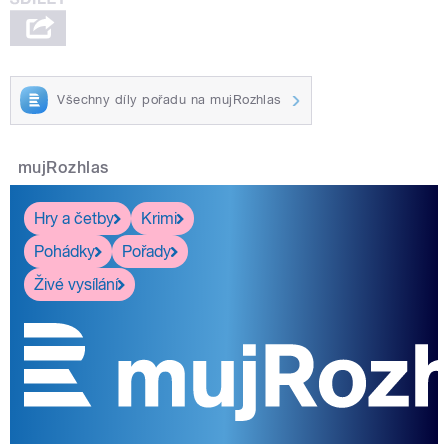
Všechny díly pořadu na mujRozhlas
mujRozhlas
Hry a četby
Krimi
Pohádky
Pořady
Živé vysílání