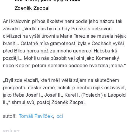
Zdeněk Zacpal
Ani královnin přínos školství není podle jeho názoru tak
zásadní. „Vedle nás bylo tehdy Prusko s celkovou
civilizací na vyšší úrovni a Marie Terezie se musela nějak
bránit... Ostatně míra gramotnosti byla v Čechách vyšší
před Bílou horou než za mnoho generací Habsburků
později... Mohli u nás působit velikáni jako Komenský
nebo Kepler, potom nemáme podobně hvězdná jména.“
„Byli zde vladaři, kteří měli větší zájem na skutečném
prospěchu české země, ačkoli je nechci nijak oslavovat,
jako třeba Josef I., Josef II., Karel I. (Poslední) a Leopold
II.,“ shrnul svůj postoj Zdeněk Zacpal.
autoři:
Tomáš Pavlíček
,
oci