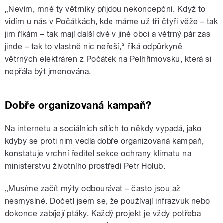
„Nevím, mně ty větrníky přijdou nekoncepční. Když to
vidím u nás v Počátkách, kde máme už tři čtyři věže – tak
jim říkám – tak mají další dvě v jiné obci a větrný pár zas
jinde – tak to vlastně nic neřeší,“ říká odpůrkyně
větrných elektráren z Počátek na Pelhřimovsku, která si
nepřála být jmenována.
Dobře organizovaná kampaň?
Na internetu a sociálních sítích to někdy vypadá, jako
kdyby se proti nim vedla dobře organizovaná kampaň,
konstatuje vrchní ředitel sekce ochrany klimatu na
ministerstvu životního prostředí Petr Holub.
„Musíme začít mýty odbourávat – často jsou až
nesmyslné. Dočetl jsem se, že používají infrazvuk nebo
dokonce zabíjejí ptáky. Každý projekt je vždy potřeba