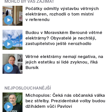
MOHLO BY VÁS ZAJÍMAT
Počátky odmítly výstavbu větrných
elektráren, rozhodli o tom místní
v referendu
Budou v Moravském Berouně větrné
elektrárny? Obyvatelé je nechtějí,
zastupitelstvo ještě nerozhodlo
Větrné elektrárny nemají negativa, na
jejich estetiku si lidé zvyknou, říká
Bursík
NEJPOSLOUCHANĚJŠÍ
Michopulos: Čeká nás občanská válka
bez střelby. Prezidentské volby budou
džihádem vůči Pavlovi