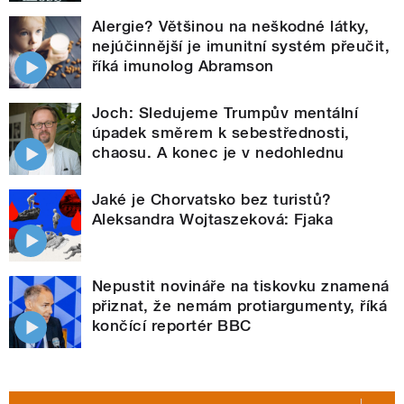
Alergie? Většinou na neškodné látky,
nejúčinnější je imunitní systém přeučit,
říká imunolog Abramson
Joch: Sledujeme Trumpův mentální
úpadek směrem k sebestřednosti,
chaosu. A konec je v nedohlednu
Jaké je Chorvatsko bez turistů?
Aleksandra Wojtaszeková: Fjaka
Nepustit novináře na tiskovku znamená
přiznat, že nemám protiargumenty, říká
končící reportér BBC