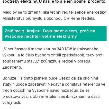
spotřeby elektřiny. U nás je to ale jen pouhé procento.
Mělo by se to změnit, říká vrchní ředitel sekce energetiky
Ministerstva průmyslu a obchodu ČR René Neděla.
Zničíme si krajinu. Dokument o tom, proč na
Vysočině nechtějí větrné elektrárny
„V současnosti máme zhruba 340 MW instalovaného
výkonu, a to číslo bychom chtěli zpětinásobit, tedy proti
současnému stavu,“ zdůrazňuje ředitel v pořadu
Zaostřeno.
Bohužel i s tímto plánem bude Česko dál za okolními
státy hluboce zaostávat. Nedávná odmítavá referenda ve
třech obcích na Vysočině navíc naznačují, že se
představa věží s obřími vrtulemi nelíbí významné části
veřejnosti.