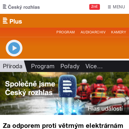
Přejít k hlavnímu obsahu
MENU
ŽIVĚ
PROGRAM
AUDIOARCHIV
KAMERY
Příroda
Program
Pořady
Více
…
Za odporem proti větrným elektrárnám