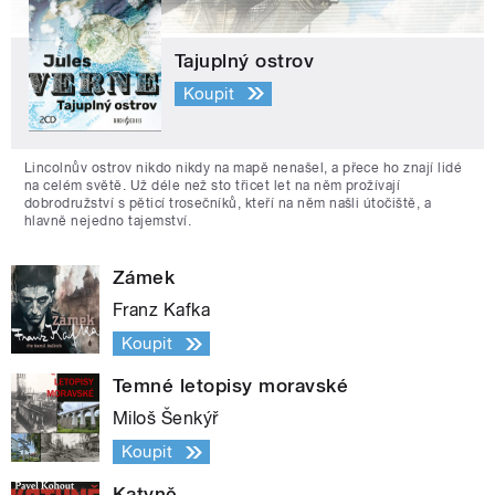
Tajuplný ostrov
Koupit
Lincolnův ostrov nikdo nikdy na mapě nenašel, a přece ho znají lidé
na celém světě. Už déle než sto třicet let na něm prožívají
dobrodružství s pěticí trosečníků, kteří na něm našli útočiště, a
hlavně nejedno tajemství.
Zámek
Franz Kafka
Koupit
Temné letopisy moravské
Miloš Šenkýř
Koupit
Katyně