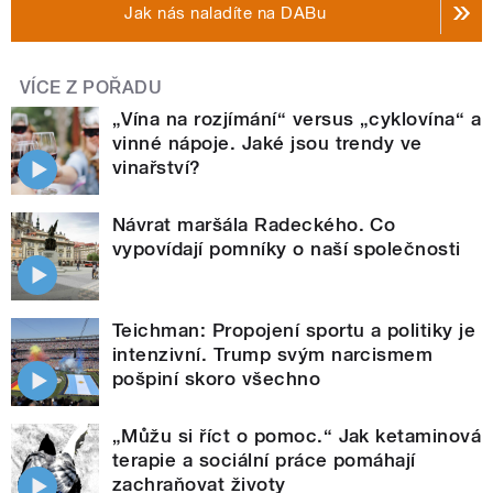
Jak nás naladíte na DABu
VÍCE Z POŘADU
„Vína na rozjímání“ versus „cyklovína“ a
vinné nápoje. Jaké jsou trendy ve
vinařství?
Návrat maršála Radeckého. Co
vypovídají pomníky o naší společnosti
Teichman: Propojení sportu a politiky je
intenzivní. Trump svým narcismem
pošpiní skoro všechno
„Můžu si říct o pomoc.“ Jak ketaminová
terapie a sociální práce pomáhají
zachraňovat životy