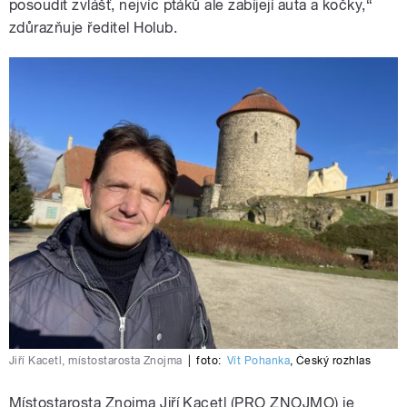
posoudit zvlášť, nejvíc ptáků ale zabíjejí auta a kočky,“
zdůrazňuje ředitel Holub.
Jiří Kacetl, místostarosta Znojma
|
foto:
Vít Pohanka
,
Český rozhlas
Místostarosta Znojma Jiří Kacetl (PRO ZNOJMO) je