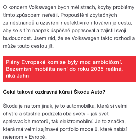
O koncern Volkswagen bych měl strach, kdyby problémy
tímto způsobem neřešil. Propouštění zbytečných
zaměstnanců a uzavření neefektivních továren je cesta,
aby se s tím naopak úspěšně popasoval a zajistil svoji
budoucnost. Jsem rád, že se Volkswagen takto rozhodl a
může touto cestou jít.
Plány Evropské komise byly moc ambiciózní.
Bezemisní mobilita není do roku 2035 reálná,
říká Jahn
Čeká taková ozdravná kúra i Škodu Auto?
Škoda je na tom jinak, je to automobilka, která si velmi
chytře a šťastně podržela oba světy – jak svět
spalovacích motorů, tak elektromobilní. Je to značka,
která má velmi zajímavé portfolio modelů, které nabízí
nejenom v Evropě.