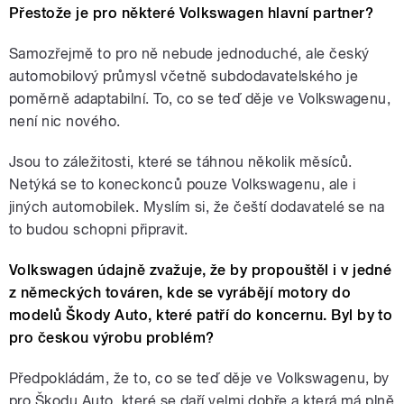
Přestože je pro některé Volkswagen hlavní partner?
Samozřejmě to pro ně nebude jednoduché, ale český
automobilový průmysl včetně subdodavatelského je
poměrně adaptabilní. To, co se teď děje ve Volkswagenu,
není nic nového.
Jsou to záležitosti, které se táhnou několik měsíců.
Netýká se to koneckonců pouze Volkswagenu, ale i
jiných automobilek. Myslím si, že čeští dodavatelé se na
to budou schopni připravit.
Volkswagen údajně zvažuje, že by propouštěl i v jedné
z německých továren, kde se vyrábějí motory do
modelů Škody Auto, které patří do koncernu. Byl by to
pro českou výrobu problém?
Předpokládám, že to, co se teď děje ve Volkswagenu, by
pro Škodu Auto, které se daří velmi dobře a která má plně