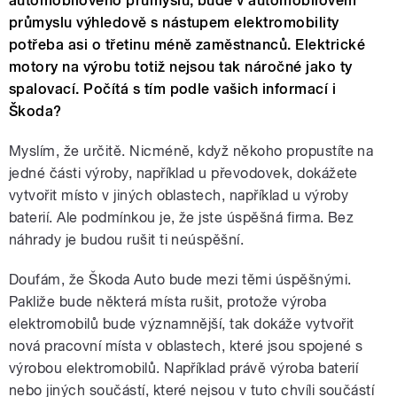
automobilového průmyslu, bude v automobilovém
průmyslu výhledově s nástupem elektromobility
potřeba asi o třetinu méně zaměstnanců. Elektrické
motory na výrobu totiž nejsou tak náročné jako ty
spalovací. Počítá s tím podle vašich informací i
Škoda?
Myslím, že určitě. Nicméně, když někoho propustíte na
jedné části výroby, například u převodovek, dokážete
vytvořit místo v jiných oblastech, například u výroby
baterií. Ale podmínkou je, že jste úspěšná firma. Bez
náhrady je budou rušit ti neúspěšní.
Doufám, že Škoda Auto bude mezi těmi úspěšnými.
Pakliže bude některá místa rušit, protože výroba
elektromobilů bude významnější, tak dokáže vytvořit
nová pracovní místa v oblastech, které jsou spojené s
výrobou elektromobilů. Například právě výroba baterií
nebo jiných součástí, které nejsou v tuto chvíli součástí