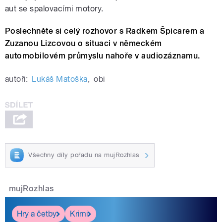
aut se spalovacími motory.
Poslechněte si celý rozhovor s Radkem Špicarem a
Zuzanou Lizcovou o situaci v německém
automobilovém průmyslu nahoře v audiozáznamu.
autoři:
Lukáš Matoška
,
obi
Všechny díly pořadu na mujRozhlas
mujRozhlas
Hry a četby
Krimi