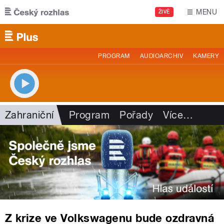
Přejít k hlavnímu obsahu
MENU
ŽIVĚ
PROGRAM
AUDIOARCHIV
KAMERY
Zahraniční
Program
Pořady
Více
…
Z krize ve Volkswagenu bude ozdravná