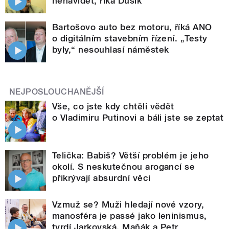
nenávidět, říká Dusík
Bartošovo auto bez motoru, říká ANO
o digitálním stavebním řízení. „Testy
byly,“ nesouhlasí náměstek
NEJPOSLOUCHANĚJŠÍ
Vše, co jste kdy chtěli vědět
o Vladimiru Putinovi a báli jste se zeptat
Telička: Babiš? Větší problém je jeho
okolí. S neskutečnou arogancí se
přikrývají absurdní věci
Vzmuž se? Muži hledají nové vzory,
manosféra je passé jako leninismus,
tvrdí Jarkovská, Maňák a Petr