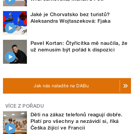
Jaké je Chorvatsko bez turistů?
Aleksandra Wojtaszeková: Fjaka
Pavel Kortan: Čtyřicítka mě naučila, že
už nemusím být pořád k dispozici
Jak nás naladíte na DABu
VÍCE Z POŘADU
Děti na zákaz telefonů reagují dobře.
Platí pro všechny a nezávidí si, říká
Češka žijící ve Francii