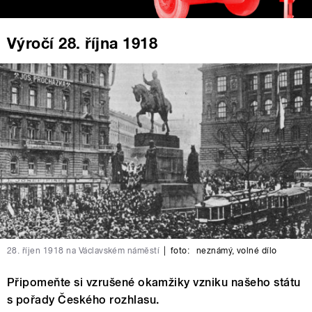
Výročí 28. října 1918
28. říjen 1918 na Václavském náměstí
|
foto:
neznámý
,
volné dílo
Připomeňte si vzrušené okamžiky vzniku našeho státu
s pořady Českého rozhlasu.