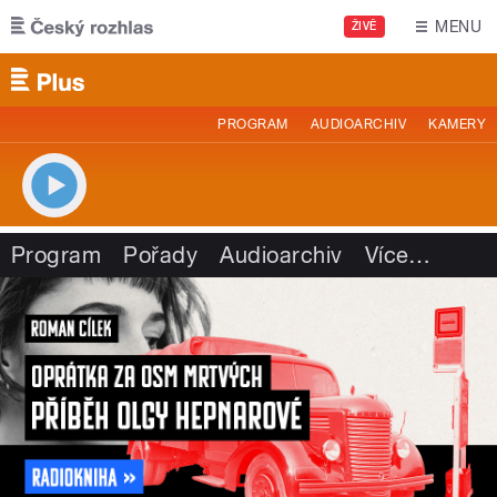
Přejít k hlavnímu obsahu
MENU
ŽIVĚ
PROGRAM
AUDIOARCHIV
KAMERY
Program
Pořady
Audioarchiv
Více
…