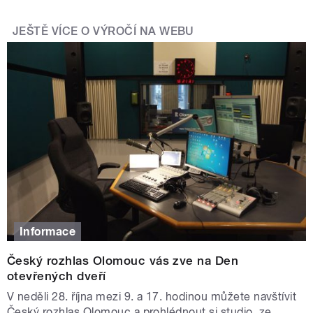
JEŠTĚ VÍCE O VÝROČÍ NA WEBU
Informace
Český rozhlas Olomouc vás zve na Den
otevřených dveří
V neděli 28. října mezi 9. a 17. hodinou můžete navštívit
Český rozhlas Olomouc a prohlédnout si studio, ze