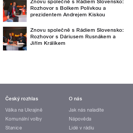
Znovu společně s Rádiem Slovensko:
Rozhovor s Bolkem Polívkou a
prezidentem Andrejem Kiskou
Znovu společně s Rádiem Slovensko:
Rozhovor s Dáriusem Rusnákem a
Jiřím Králíkem
Český rozhlas
O nás
Válka na Ukrajině
Jak nás naladíte
Komunální volby
Nápověda
Stanice
Lidé v rádiu