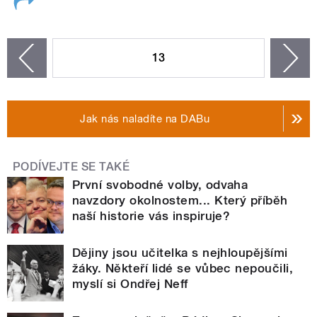
STRÁNKY
13
n
zí
Jak nás naladíte na DABu
PODÍVEJTE SE TAKÉ
První svobodné volby, odvaha
navzdory okolnostem... Který příběh
naší historie vás inspiruje?
Dějiny jsou učitelka s nejhloupějšími
žáky. Někteří lidé se vůbec nepoučili,
myslí si Ondřej Neff