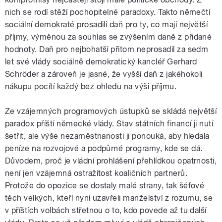
pause
nich se rodí stěží pochopitelné paradoxy. Takto němečtí
sociální demokraté prosadili daň pro ty, co mají největší
příjmy, výměnou za souhlas se zvýšením daně z přidané
hodnoty. Daň pro nejbohatší přitom neprosadil za sedm
let své vlády sociálně demokratický kancléř Gerhard
Schröder a zároveň je jasné, že vyšší daň z jakéhokoli
nákupu pocítí každý bez ohledu na výši příjmu.
Ze vzájemných programových ústupků se skládá největší
paradox příští německé vlády. Stav státních financí ji nutí
šetřit, ale výše nezaměstnanosti ji ponouká, aby hledala
peníze na rozvojové a podpůrné programy, kde se dá.
Důvodem, proč je vládní prohlášení přehlídkou opatrnosti,
není jen vzájemná ostražitost koaličních partnerů.
Protože do opozice se dostaly malé strany, tak šéfové
těch velkých, kteří nyní uzavřeli manželství z rozumu, se
v příštích volbách střetnou o to, kdo povede až tu další