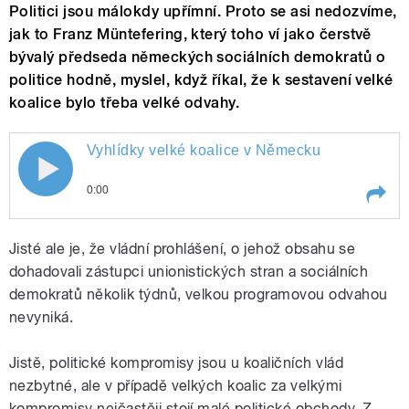
Politici jsou málokdy upřímní. Proto se asi nedozvíme,
jak to Franz Müntefering, který toho ví jako čerstvě
bývalý předseda německých sociálních demokratů o
politice hodně, myslel, když říkal, že k sestavení velké
koalice bylo třeba velké odvahy.
Vyhlídky velké koalice v Německu
0:00
Play /
Vyhlídky velké koalice v Německu
Jisté ale je, že vládní prohlášení, o jehož obsahu se
dohadovali zástupci unionistických stran a sociálních
demokratů několik týdnů, velkou programovou odvahou
nevyniká.
Jistě, politické kompromisy jsou u koaličních vlád
nezbytné, ale v případě velkých koalic za velkými
kompromisy nejčastěji stojí malé politické obchody. Z