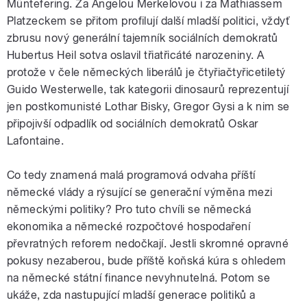
Müntefering. Za Angelou Merkelovou i za Mathiassem
Platzeckem se přitom profilují další mladší politici, vždyť
zbrusu nový generální tajemník sociálních demokratů
Hubertus Heil sotva oslavil třiatřicáté narozeniny. A
protože v čele německých liberálů je čtyřiačtyřicetiletý
Guido Westerwelle, tak kategorii dinosaurů reprezentují
jen postkomunisté Lothar Bisky, Gregor Gysi a k nim se
připojivší odpadlík od sociálních demokratů Oskar
Lafontaine.
Co tedy znamená malá programová odvaha příští
německé vlády a rýsující se generační výměna mezi
německými politiky? Pro tuto chvíli se německá
ekonomika a německé rozpočtové hospodaření
převratných reforem nedočkají. Jestli skromné opravné
pokusy nezaberou, bude příště koňská kúra s ohledem
na německé státní finance nevyhnutelná. Potom se
ukáže, zda nastupující mladší generace politiků a