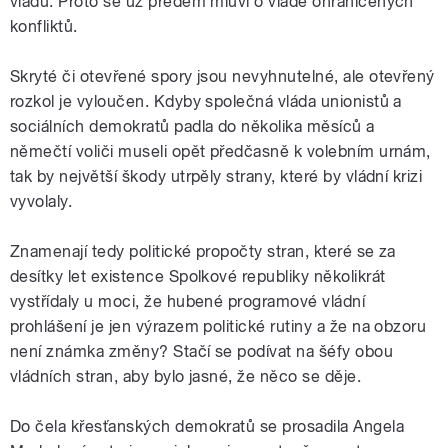
vládu. Proto se už předem mluví o vládě ohraničených
konfliktů.
Skryté či otevřené spory jsou nevyhnutelné, ale otevřený
rozkol je vyloučen. Kdyby společná vláda unionistů a
sociálních demokratů padla do několika měsíců a
němečtí voliči museli opět předčasně k volebním urnám,
tak by největší škody utrpěly strany, které by vládní krizi
vyvolaly.
Znamenají tedy politické propočty stran, které se za
desítky let existence Spolkové republiky několikrát
vystřídaly u moci, že hubené programové vládní
prohlášení je jen výrazem politické rutiny a že na obzoru
není známka změny? Stačí se podívat na šéfy obou
vládních stran, aby bylo jasné, že něco se děje.
Do čela křesťanských demokratů se prosadila Angela