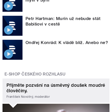
mýlil v Sýrii
Petr Hartman: Murín už nebude stát
Babišovi v cestě
Ondřej Konrád: K vládě blíž. Anebo ne?
E-SHOP ČESKÉHO ROZHLASU
Přijměte pozvání na úsměvný doušek moudré
člověčiny.
František Novotný, moderátor