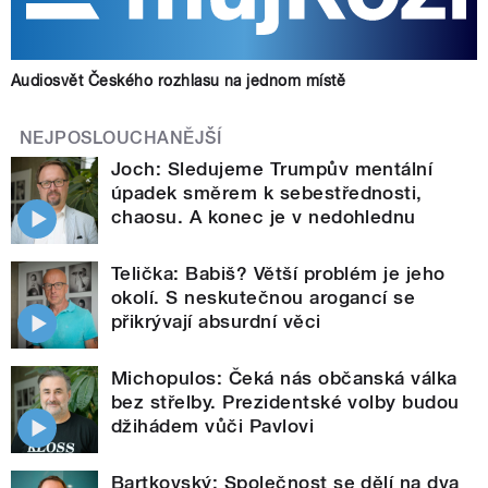
Audiosvět Českého rozhlasu na jednom místě
NEJPOSLOUCHANĚJŠÍ
Joch: Sledujeme Trumpův mentální
úpadek směrem k sebestřednosti,
chaosu. A konec je v nedohlednu
Telička: Babiš? Větší problém je jeho
okolí. S neskutečnou arogancí se
přikrývají absurdní věci
Michopulos: Čeká nás občanská válka
bez střelby. Prezidentské volby budou
džihádem vůči Pavlovi
Bartkovský: Společnost se dělí na dva