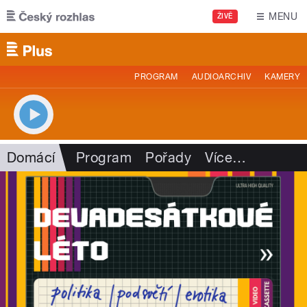
Přejít k hlavnímu obsahu
MENU
ŽIVĚ
PROGRAM
AUDIOARCHIV
KAMERY
Domácí
Program
Pořady
Více
…