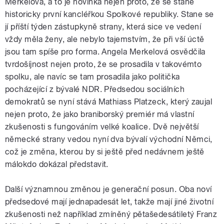
Merkelová, a to je novinka nejen proto, že se stane
historicky první kancléřkou Spolkové republiky. Stane se
jí příští týden zástupkyně strany, která sice ve vedení
vždy měla ženy, ale nebylo tajemstvím, že při vší úctě
jsou tam spíše pro forma. Angela Merkelová osvědčila
tvrdošíjnost nejen proto, že se prosadila v takovémto
spolku, ale navíc se tam prosadila jako politička
pocházející z bývalé NDR. Předsedou sociálních
demokratů se nyní stává Mathiass Platzeck, který zaujal
nejen proto, že jako braniborský premiér má vlastní
zkušenosti s fungováním velké koalice. Dvě největší
německé strany vedou nyní dva bývalí východní Němci,
což je změna, kterou by si ještě před nedávnem ještě
málokdo dokázal představit.
Další významnou změnou je generační posun. Oba noví
předsedové mají jednapadesát let, takže mají jiné životní
zkušenosti než například zmíněný pětašedesátiletý Franz