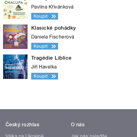
Pavlína Křivánková
Koupit
Klasické pohádky
Daniela Fischerová
Koupit
Tragédie Liblice
Jiří Havelka
Koupit
Český rozhlas
O nás
Válka na Ukrajině
Jak nás naladíte