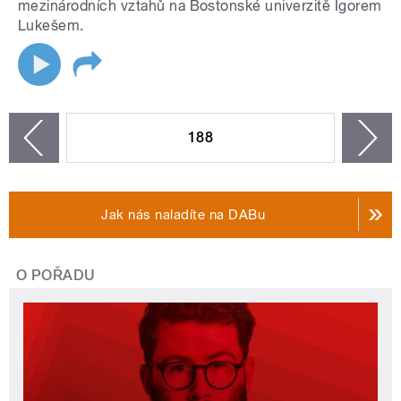
mezinárodních vztahů na Bostonské univerzitě Igorem
Lukešem.
STRÁNKY
188
n
zí
Jak nás naladíte na DABu
O POŘADU