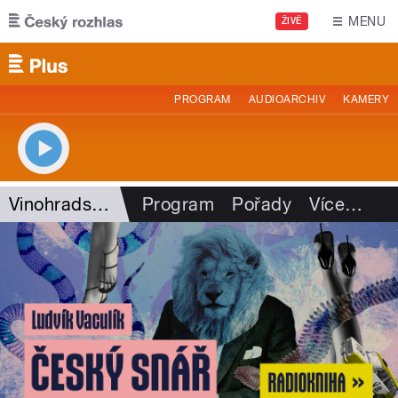
Přejít k hlavnímu obsahu
MENU
ŽIVĚ
PROGRAM
AUDIOARCHIV
KAMERY
Vinohradská 12
Program
Pořady
Více
…