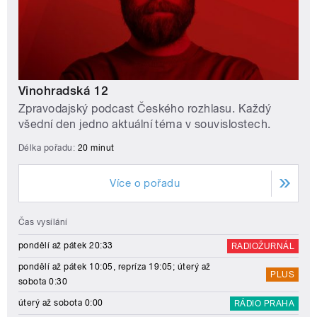
Vinohradská 12
Zpravodajský podcast Českého rozhlasu. Každý
všední den jedno aktuální téma v souvislostech.
Délka pořadu:
20 minut
Více o pořadu
Čas vysílání
pondělí až pátek 20:33
RADIOŽURNÁL
pondělí až pátek 10:05, repríza 19:05; úterý až
PLUS
sobota 0:30
úterý až sobota 0:00
RÁDIO PRAHA