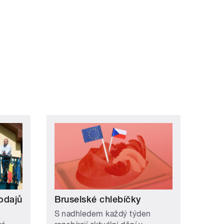
ní »
odajů
Bruselské chlebíčky
S nadhledem každý týden