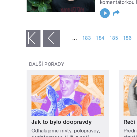
komentátorkou 
STRÁNKY
…
183
184
185
186
« první
‹ předchozí
DALŠÍ POŘADY
Jak to bylo doopravdy
Řečí
Odhalujeme mýty, polopravdy,
Předn