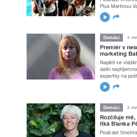
Plus Martinou V
Domácí
4. če
Premiér v nes
marketing Ba
Napětí ve vládě
další nepříjemno
expertky na poli
Domácí
3. če
Rozčiluje mě,
říká Blanka P
Podcast Vinohra