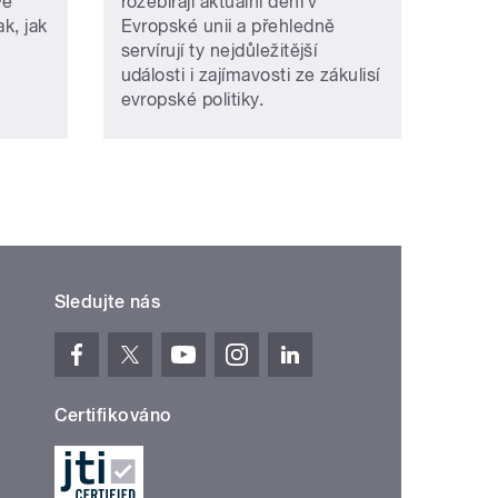
vé
rozebírají aktuální dění v
ak, jak
Evropské unii a přehledně
servírují ty nejdůležitější
události i zajímavosti ze zákulisí
evropské politiky.
Sledujte nás
Certifikováno