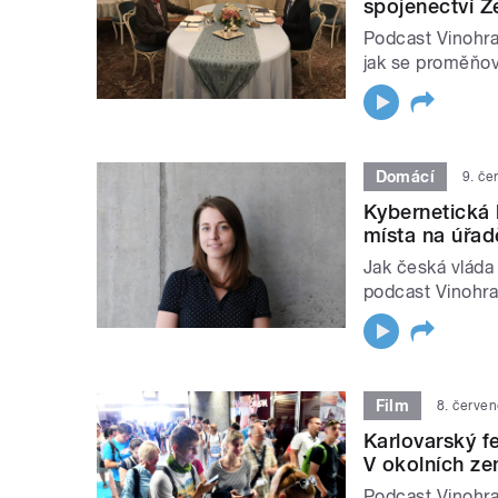
spojenectví Z
Podcast Vinohr
jak se proměňov
Domácí
9. če
Kybernetická 
místa na úřadě
Jak česká vláda
podcast Vinohr
Film
8. červe
Karlovarský fe
V okolních zem
Podcast Vinohra