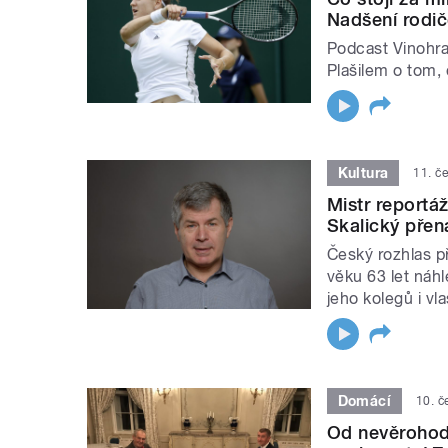
Nadšení rodič
Podcast Vinohr
Plašilem o tom,
Kultura
11. č
Mistr reportá
Skalický pře
Český rozhlas př
věku 63 let náh
jeho kolegů i vla
Domácí
10. č
Od nevěrohod