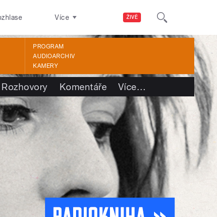
ozhlase
Více
ŽIVĚ
PROGRAM
AUDIOARCHIV
KAMERY
Rozhovory
Komentáře
Více
…