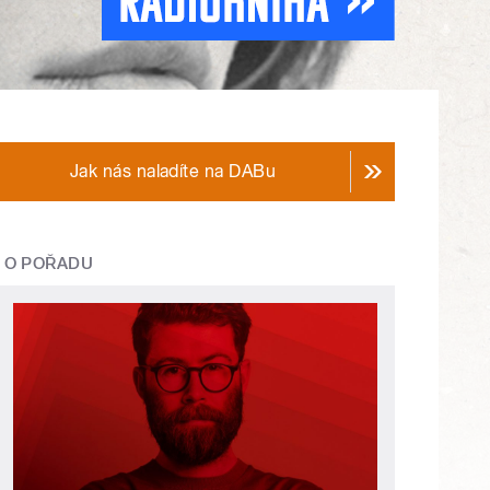
Jak nás naladíte na DABu
O POŘADU