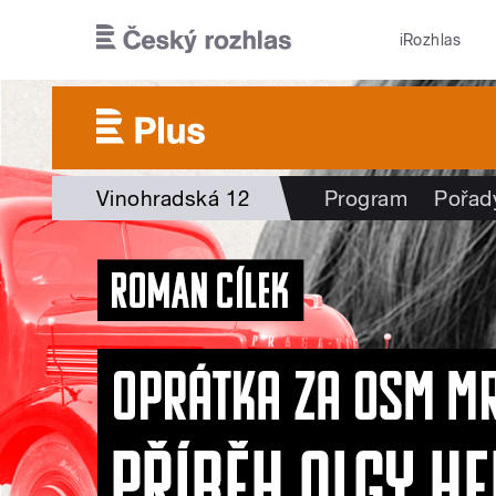
Přejít k hlavnímu obsahu
iRozhlas
Vinohradská 12
Program
Pořad