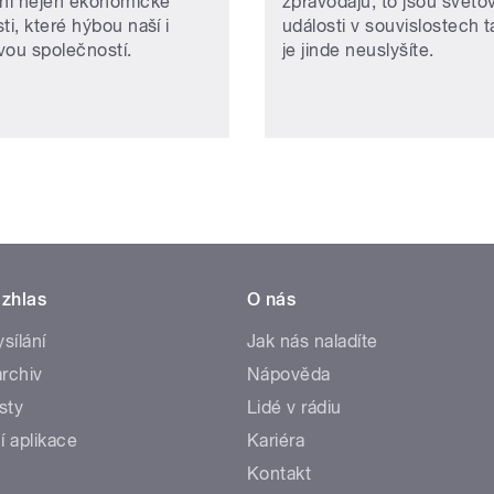
lní nejen ekonomické
zpravodajů, to jsou světo
ti, které hýbou naší i
události v souvislostech t
vou společností.
je jinde neuslyšíte.
zhlas
O nás
ysílání
Jak nás naladíte
rchiv
Nápověda
sty
Lidé v rádiu
í aplikace
Kariéra
Kontakt