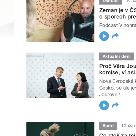
Domácí
16. č
Zeman je v ČS
o sporech pre
Podcast Vinohr
Aktuální dění
Proč Věra Jo
komise, ví asi
Nová Evropská k
Česko, se ale je
Jourové?
Sport
12. čer
Co stojí za m