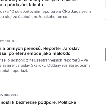
e a předávání talentu
adská 12 se sportovním reportérem ČRo Jaroslavem
 co stojí za úspěchem ženského tenisu.
ervenec 2019
ží a přímých přenosů. Reportér Jaroslav
nášel po éteru emoce jako málokdo
išel o jednoho z nejvšestrannějších reportérů – ve
le zemřel Jaroslav Skalický. Oddaný rozhlasák očima
stních reportáží.
ervenec 2019
nosti k bezmezné podpoře. Politické