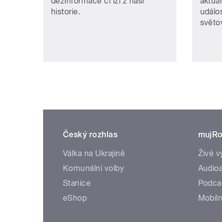
dezinformace či lži z naší
aktuá
historie.
událos
světo
Český rozhlas
mujRo
Válka na Ukrajině
Živé v
Komunální volby
Audioa
Stanice
Podca
eShop
Mobiln