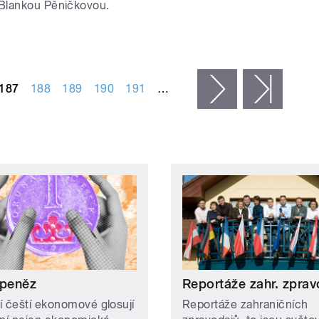
Blankou Pěničkovou.
187
188
189
190
191
…
následující ›
posled
 peněz
Reportáže zahr. zprav
í čeští ekonomové glosují
Reportáže zahraničních