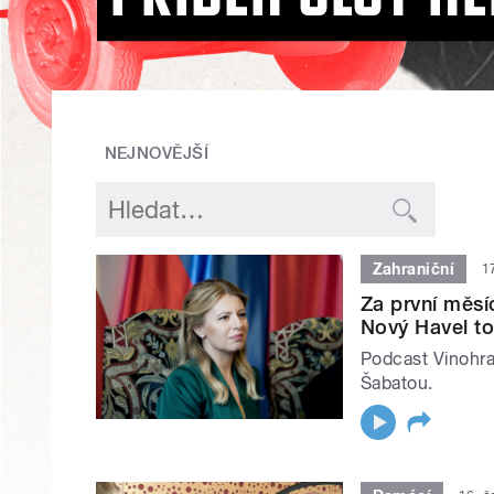
NEJNOVĚJŠÍ
Zahraniční
1
Za první měsí
Nový Havel to 
Podcast Vinohr
Šabatou.