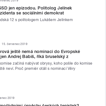
ervenec 2019
SD jen epizodou. Politolog Jelínek
zidenta se sociálními demokrat
adská 12 s politologem Lukášem Jelínkem
15. červenec 2019
urová ještě nemá nominaci do Evropské
 jen Andrej Babiš, říká bruselský z
omise začíná nabývat obrysy, koho pošle do komise
ště neví. Proč premiér otálí s nominací Věry
venec 2019
imořádnými úspěchy českých tenistek?