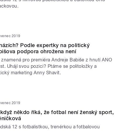
ackovou.
rvenec 2019
názích? Podle expertky na politický
bišova podpora ohrožena není
r znamená pro premiéra Andreje Babiše z hnutí ANO
st. Uhájí svou pozici? Ptáme se politoložky a
tický marketing Anny Shavit.
rvenec 2019
 když někdo říká, že fotbal není ženský sport,
ěničková
dská 12 s fotbalistkou, trenérkou a fotbalovou