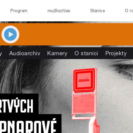
Program
mujRozhlas
Stanice
O r
y
Audioarchiv
Kamery
O stanici
Projekty