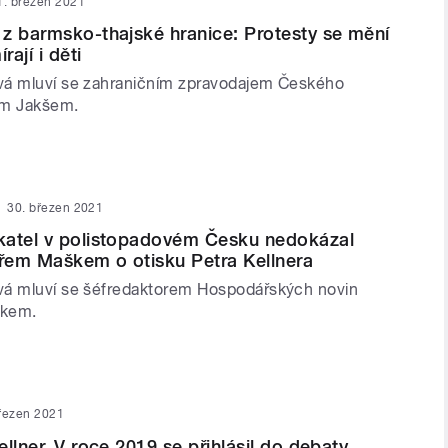
1. březen 2021
z barmsko-thajské hranice: Protesty se mění
rají i děti
vá mluví se zahraničním zpravodajem Českého
em Jakšem.
30. březen 2021
katel v polistopadovém Česku nedokázal
ářem Maškem o otisku Petra Kellnera
vá mluví se šéfredaktorem Hospodářských novin
škem.
řezen 2021
llner. V roce 2019 se přihlásil do debaty