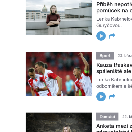
Příběh nepotř
pomůcek na oč
Lenka Kabrhelov
Guryčovou.
Sport
23. bře
Kauza třaskav
spáleniště ale
Lenka Kabrhelo
odborníkem a šé
Domácí
22. b
Anketa mezi z