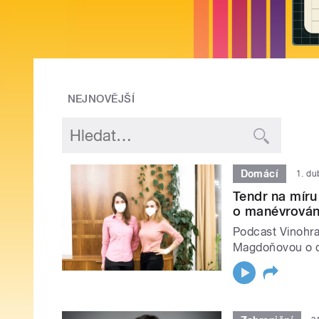
NEJNOVĚJŠÍ
Domácí
1. d
Tendr na mír
o manévrován
Podcast Vinohr
Magdoňovou o 