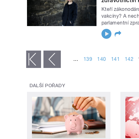
zdravotnictví
Kteří zákonodár
vakcíny? A nech
parlamentní zpr
STRÁNKY
…
139
140
141
142
« první
‹ předchozí
DALŠÍ POŘADY