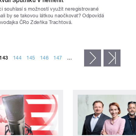
 kvůli Sputniku V neměnit
ci souhlasí s možností využít neregistrované
ali by se takovou látkou naočkovat? Odpovídá
avodajka ČRo Zdeňka Trachtová.
143
144
145
146
147
…
následující ›
posled