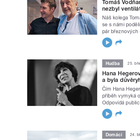
Tomáš Vodňans
nezbyl ventil
Náš kolega Tom
se s námi poděli
pár březnových 
Hudba
25. bř
Hana Hegerová
a byla důvěry
Čím Hana Hegero
příběh vymyká 
Odpovídá publici
Domácí
24. b