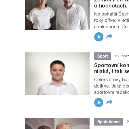
o hodnotách.
Nejbohatší Čech
roky dříve, v lé
společnosti. Co
Sport
29. bře
Sportovní ko
nijaká, i tak 
Celosvětový boj
dotkne. Jaká op
sportovní redak
Společnost
2