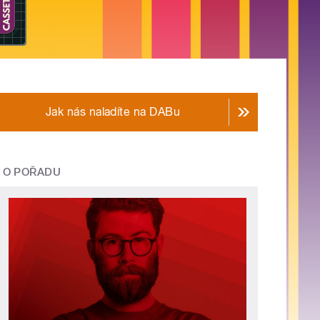
Jak nás naladíte na DABu
O POŘADU