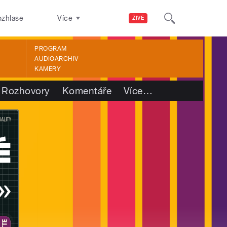
ozhlase
Více
ŽIVĚ
PROGRAM
AUDIOARCHIV
KAMERY
Rozhovory
Komentáře
Více
…