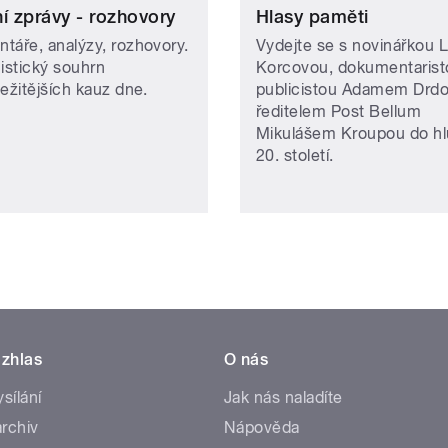
í zprávy - rozhovory
Hlasy paměti
táře, analýzy, rozhovory.
Vydejte se s novinářkou L
cistický souhrn
Korcovou, dokumentarist
ežitějších kauz dne.
publicistou Adamem Drdo
ředitelem Post Bellum
Mikulášem Kroupou do hl
20. století.
zhlas
O nás
ysílání
Jak nás naladíte
rchiv
Nápověda