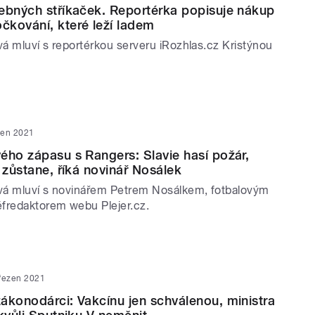
ebných stříkaček. Reportérka popisuje nákup
kování, které leží ladem
á mluví s reportérkou serveru iRozhlas.cz Kristýnou
zen 2021
ého zápasu s Rangers: Slavie hasí požár,
 zůstane, říká novinář Nosálek
vá mluví s novinářem Petrem Nosálkem, fotbalovým
fredaktorem webu Plejer.cz.
řezen 2021
ákonodárci: Vakcínu jen schválenou, ministra