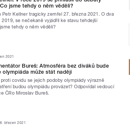
 Co jsme tehdy o něm věděli?
 Petr Kellner tragicky zemřel 27. března 2021. O dva
tě 2019, se nečekaně vyjádřil ke stavu tehdejší
 jsme tehdy o něm věděli?
zen 2021
mentátor Bureš: Atmosféra bez diváků bude
se olympiáda může stát nadějí
 proti covidu se jejich podoby olympiády výrazně
atření budou olympiádu provázet? Odpovídal vedoucí
ce ČRo Miroslav Bureš.
6. březen 2021