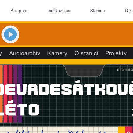
Program
mujRozhlas
Stanice
O r
y
Audioarchiv
Kamery
O stanici
Projekty