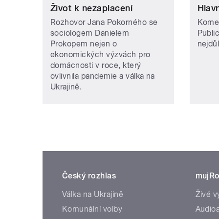
Život k nezaplacení
Hlavn
Rozhovor Jana Pokorného se
Komen
sociologem Danielem
Publi
Prokopem nejen o
nejdůl
ekonomických výzvách pro
domácnosti v roce, který
ovlivnila pandemie a válka na
Ukrajině.
Český rozhlas
mujRo
Válka na Ukrajině
Živé v
Komunální volby
Audioa