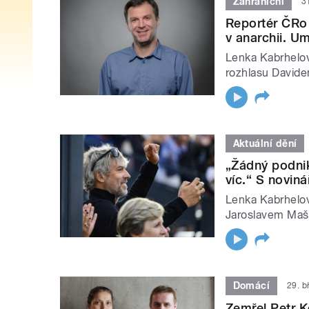
Zahraniční
3
Reportér ČRo 
v anarchii. Umí
Lenka Kabrhelo
rozhlasu David
Aktuální dění
„Žádný podni
víc.“ S novin
Lenka Kabrhelo
Jaroslavem Ma
Domácí
29. b
Zemřel Petr Ke