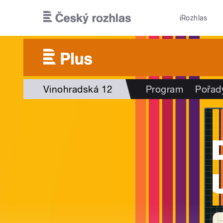
Přejít k hlavnímu obsahu
iRozhlas
Vinohradská 12
Program
Pořad