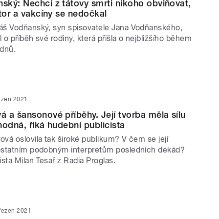
ký: Nechci z tátovy smrti nikoho obviňovat,
átor a vakcíny se nedočkal
áš Vodňanský, syn spisovatele Jana Vodňanského,
l o příběh své rodiny, která přišla o nejbližšího během
dnů.
ezen 2021
 a šansonové příběhy. Její tvorba měla sílu
hodná, říká hudební publicista
vá oslovila tak široké publikum? V čem se její
ostatním podobným interpretům posledních dekád?
sta Milan Tesař z Radia Proglas.
řezen 2021