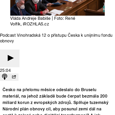
Vláda Andreje Babiše | Foto: René
Volfík, iROZHLAS.cz
Podcast Vinohradská 12 o přístupu Česka k unijnímu fondu
obnovy
25:04
Česko na přelomu měsíce odeslalo do Bruselu
materiál, na jehož základě bude čerpat bezmála 200
miliard korun z evropských zdrojů. Splňuje tuzemský
Národní plán obnovy cíl, aby posunul zemi dál na