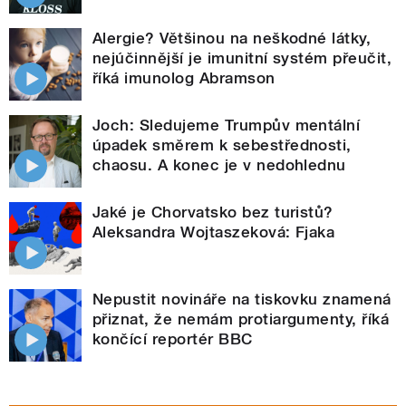
Alergie? Většinou na neškodné látky,
nejúčinnější je imunitní systém přeučit,
říká imunolog Abramson
Joch: Sledujeme Trumpův mentální
úpadek směrem k sebestřednosti,
chaosu. A konec je v nedohlednu
Jaké je Chorvatsko bez turistů?
Aleksandra Wojtaszeková: Fjaka
Nepustit novináře na tiskovku znamená
přiznat, že nemám protiargumenty, říká
končící reportér BBC