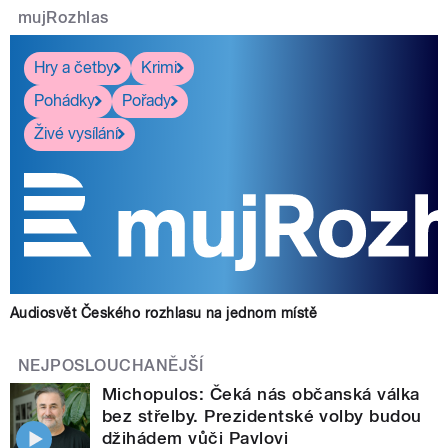
mujRozhlas
Hry a četby
Krimi
Pohádky
Pořady
Živé vysílání
Audiosvět Českého rozhlasu na jednom místě
NEJPOSLOUCHANĚJŠÍ
Michopulos: Čeká nás občanská válka
bez střelby. Prezidentské volby budou
džihádem vůči Pavlovi