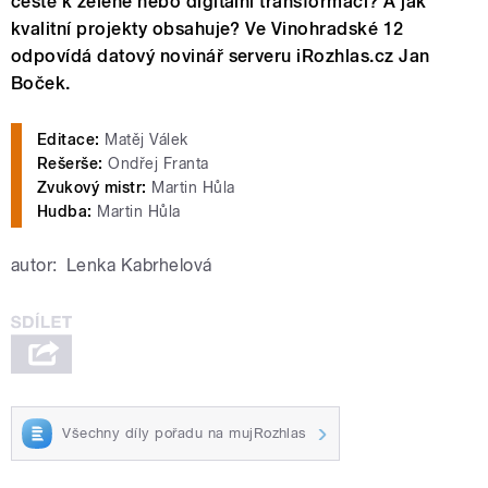
cestě k zelené nebo digitální transformaci? A jak
kvalitní projekty obsahuje? Ve Vinohradské 12
odpovídá datový novinář serveru iRozhlas.cz Jan
Boček.
Editace:
Matěj Válek
Rešerše:
Ondřej Franta
Zvukový mistr:
Martin Hůla
Hudba:
Martin Hůla
autor:
Lenka Kabrhelová
Všechny díly pořadu na mujRozhlas