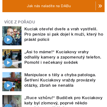
Jak nás naladíte na DABu
VÍCE Z POŘADU
Kuciak otevřel dveře a vrah vystřelil.
Pro peníze si pak dojel k muži, který ho
práskl policii
„Asi to máme!“ Kuciakovy vrahy
odhalily kamery a zapomenutý telefon.
Pomohl i nečekaný svědek
Manipulace s těly a chyba patologa.
Šetření Kuciakovy vraždy provázely
otázky, zbraň se nenašla
„Ruce vzhůru!“ Budíček pro Kuciakovy
katy byl zlomový, poprvé někdo