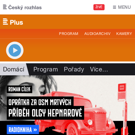
Přejít k hlavnímu obsahu
MENU
ŽIVĚ
PROGRAM
AUDIOARCHIV
KAMERY
Domácí
Program
Pořady
Více
…