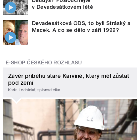
Baudyš? Poslouchejte
v Devadesátkovém létě
Devadesátková ODS, to byli Stráský a
Macek. A co se dělo v září 1992?
E-SHOP ČESKÉHO ROZHLASU
Závěr příběhu staré Karviné, který měl zůstat
pod zemí
Karin Lednická, spisovatelka