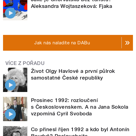
Aleksandra Wojtaszeková: Fjaka
Jak nás naladíte na DABu
VÍCE Z POŘADU
Život Olgy Havlové a první půlrok
samostatné České republiky
Prosinec 1992: rozloučení
s Československem. A na Jana Sokola
vzpomíná Cyril Svoboda
Co přinesl říjen 1992 a kdo byl Antonín