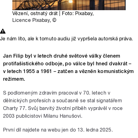
Vězení, ostnatý drát | Foto: Pixabay,
Licence Pixabay
,
©
Je nám líto, ale k tomuto audiu již vypršela autorská práva.
Jan Filip byl v letech druhé světové války členem
protifašistického odboje, po válce byl hned dvakrát –
v letech 1955 a 1961 – zatčen a vězněn komunistickým
režimem.
S podlomeným zdravím pracoval v 70. letech v
dělnických profesích a současně se stal signatářem
Charty 77. Svůj barvitý životní příběh vyprávěl v roce
2003 publicistovi Milanu Hanušovi.
První díl najdete na webu jen do 13. ledna 2025.