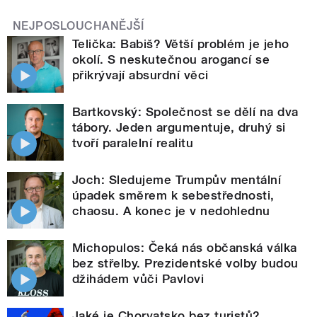
NEJPOSLOUCHANĚJŠÍ
Telička: Babiš? Větší problém je jeho
okolí. S neskutečnou arogancí se
přikrývají absurdní věci
Bartkovský: Společnost se dělí na dva
tábory. Jeden argumentuje, druhý si
tvoří paralelní realitu
Joch: Sledujeme Trumpův mentální
úpadek směrem k sebestřednosti,
chaosu. A konec je v nedohlednu
Michopulos: Čeká nás občanská válka
bez střelby. Prezidentské volby budou
džihádem vůči Pavlovi
Jaké je Chorvatsko bez turistů?