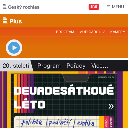
Přejít k hlavnímu obsahu
MENU
ŽIVĚ
PROGRAM
AUDIOARCHIV
KAMERY
20. století
Program
Pořady
Více
…