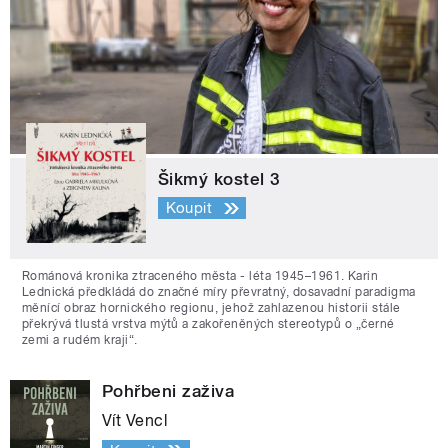
Šikmý kostel 3
Koupit
Románová kronika ztraceného města - léta 1945–1961. Karin
Lednická předkládá do značné míry převratný, dosavadní paradigma
měnící obraz hornického regionu, jehož zahlazenou historii stále
překrývá tlustá vrstva mýtů a zakořeněných stereotypů o „černé
zemi a rudém kraji“.
Pohřbeni zaživa
Vít Vencl