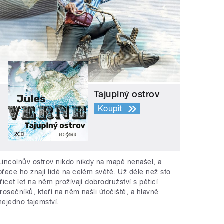
Tajuplný ostrov
Koupit
Lincolnův ostrov nikdo nikdy na mapě nenašel, a
přece ho znají lidé na celém světě. Už déle než sto
třicet let na něm prožívají dobrodružství s pěticí
trosečníků, kteří na něm našli útočiště, a hlavně
nejedno tajemství.