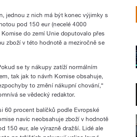
, jednou z nich má být konec výjimky s
dnotou pod 150 eur (necelé 4000
e Komise do zemí Unie doputovalo přes
tou zboží v této hodnotě a meziročně se
Pokud se ty nákupy zatíží normálním
lem, tak jak to návrh Komise obsahuje,
ezpochyby to změní nákupní chování,“
omnívá se vědecký redaktor.
si 60 procent balíčků podle Evropské
omise navíc neobsahuje zboží v hodnotě
od 150 eur, ale výrazně dražší. Lidé ale