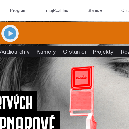
Program
mujRozhlas
Stanice
O r
Audioarchiv
Kamery
O stanici
Projekty
Ro