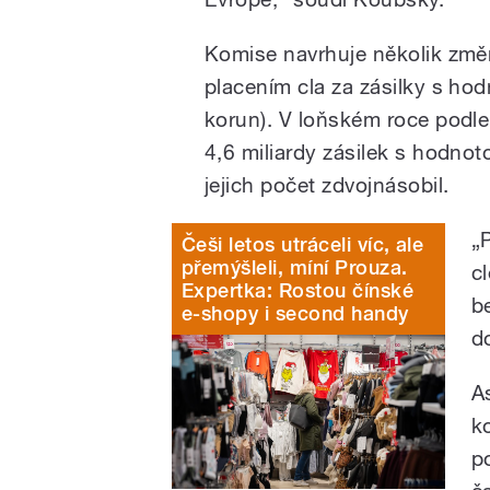
Komise navrhuje několik změn
placením cla za zásilky s ho
korun). V loňském roce podl
4,6 miliardy zásilek s hodno
jejich počet zdvojnásobil.
„
Češi letos utráceli víc, ale
přemýšleli, míní Prouza.
c
Expertka: Rostou čínské
b
e-shopy i second handy
d
A
k
p