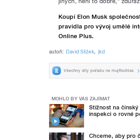
jiných, není to dobře,“ zdůra
Koupí Elon Musk společnos
pravidla pro vývoj umělé in
Online Plus.
autoři:
David Slížek
,
jkd
Všechny díly pořadu na mujRozhlas
MOHLO BY VÁS ZAJÍMAT
Stížnost na čínsk
inspekci o rovné 
Chceme, aby pro čí