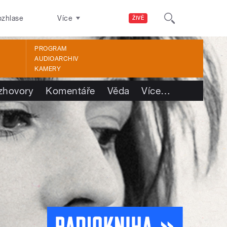
ozhlase
Více
ŽIVĚ
PROGRAM
AUDIOARCHIV
KAMERY
zhovory
Komentáře
Věda
Více
…