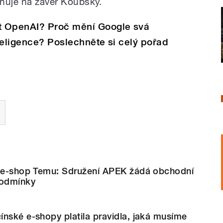
zňuje na závěr Koubský.
t OpenAI? Proč mění Google svá
teligence? Poslechněte si celý pořad
ý e-shop Temu: Sdružení APEK žádá obchodní
podmínky
nské e-shopy platila pravidla, jaká musíme