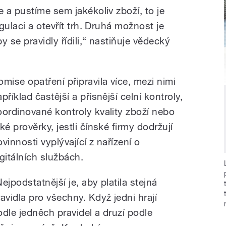
 a pustíme sem jakékoliv zboží, to je
gulaci a otevřít trh. Druhá možnost je
se pravidly řídili,“ nastiňuje vědecký
omise opatření připravila více, mezi nimi
příklad častější a přísnější celní kontroly,
oordinované kontroly kvality zboží nebo
ké prověrky, jestli čínské firmy dodržují
vinnosti vyplývající z nařízení o
igitálních službách.
ejpodstatnější je, aby platila stejná
ravidla pro všechny. Když jedni hrají
odle jedněch pravidel a druzí podle