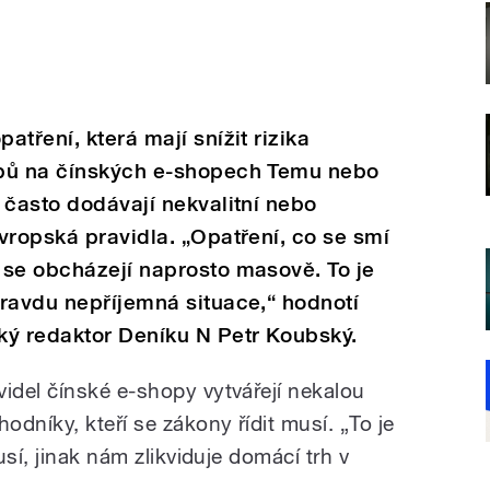
tření, která mají snížit rizika
upů na čínských e-shopech Temu nebo
 často dodávají nekvalitní nebo
vropská pravidla. „Opatření, co se smí
 se obcházejí naprosto masově. To je
ravdu nepříjemná situace,“ hodnotí
ký redaktor Deníku N Petr Koubský.
del čínské e-shopy vytvářejí nekalou
dníky, kteří se zákony řídit musí. „To je
sí, jinak nám zlikviduje domácí trh v