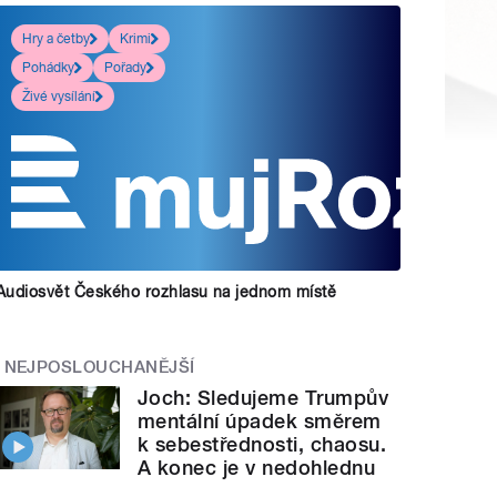
Hry a četby
Krimi
Pohádky
Pořady
Živé vysílání
Audiosvět Českého rozhlasu na jednom místě
NEJPOSLOUCHANĚJŠÍ
Joch: Sledujeme Trumpův
mentální úpadek směrem
k sebestřednosti, chaosu.
A konec je v nedohlednu