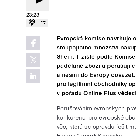
23:23
Evropská komise navrhuje opa
stoupajícího množství nák
Shein. Tržiště podle Komise
padělané zboží a porušují e
a nesmí do Evropy dovážet,
pro legitimní obchodníky op
v pořadu Online Plus vědec
Porušováním evropských pravi
konkurenci pro evropské obcho
věc, která se opravdu řešit mu
Evropě,“ soudí Koubský.