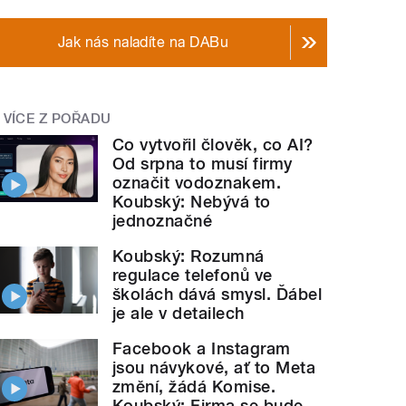
Jak nás naladíte na DABu
VÍCE Z POŘADU
Co vytvořil člověk, co AI?
Od srpna to musí firmy
označit vodoznakem.
Koubský: Nebývá to
jednoznačné
Koubský: Rozumná
regulace telefonů ve
školách dává smysl. Ďábel
je ale v detailech
Facebook a Instagram
jsou návykové, ať to Meta
změní, žádá Komise.
Koubský: Firma se bude