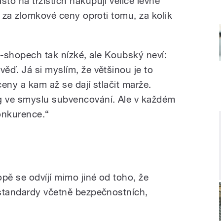
asto na tržištích nakupují velice levné
í za zlomkové ceny oproti tomu, za kolik
-shopech tak nízké, ale Koubský neví:
ěď. Já si myslím, že většinou je to
eny a kam až se dají stlačit marže.
 ve smyslu subvencování. Ale v každém
konkurence.“
ě se odvíjí mimo jiné od toho, že
 standardy včetně bezpečnostních,