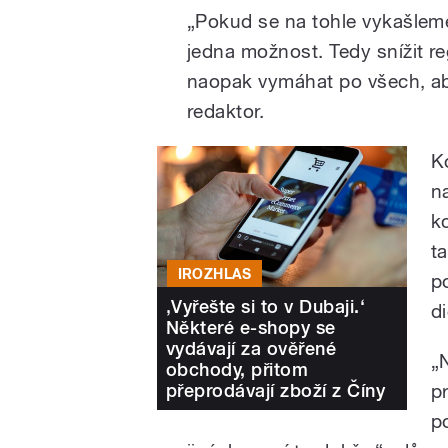
„Pokud se na tohle vykašleme
jedna možnost. Tedy snížit re
naopak vymáhat po všech, aby 
redaktor.
K
na
k
ta
IROZHLAS
po
‚Vyřešte si to v Dubaji.‘
d
Některé e-shopy se
vydávají za ověřené
„N
obchody, přitom
přeprodávají zboží z Číny
p
p