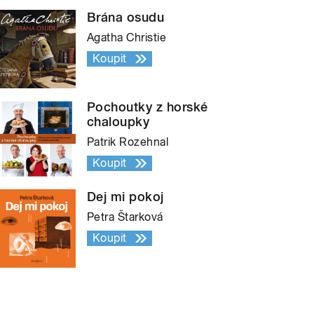
Brána osudu
Agatha Christie
Koupit
Pochoutky z horské
chaloupky
Patrik Rozehnal
Koupit
Dej mi pokoj
Petra Štarková
Koupit