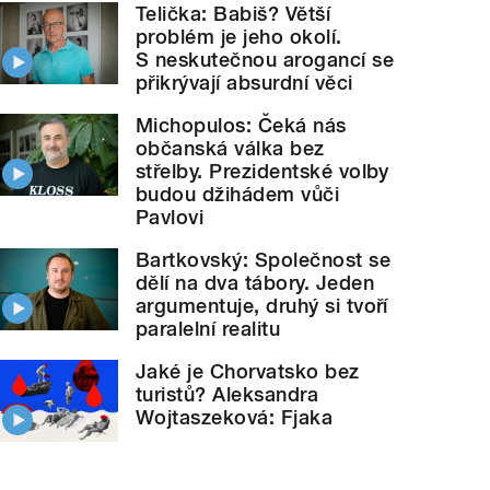
Telička: Babiš? Větší
problém je jeho okolí.
S neskutečnou arogancí se
přikrývají absurdní věci
Michopulos: Čeká nás
občanská válka bez
střelby. Prezidentské volby
budou džihádem vůči
Pavlovi
Bartkovský: Společnost se
dělí na dva tábory. Jeden
argumentuje, druhý si tvoří
paralelní realitu
Jaké je Chorvatsko bez
turistů? Aleksandra
Wojtaszeková: Fjaka