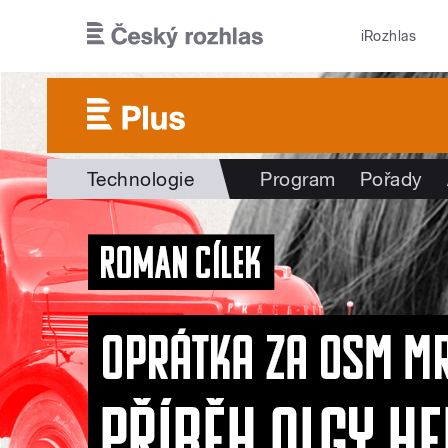
Přejít k hlavnímu obsahu
iRozhlas
Technologie
Program
Pořady