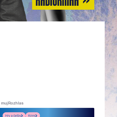
mujRozhlas
Hry a četby
Krimi