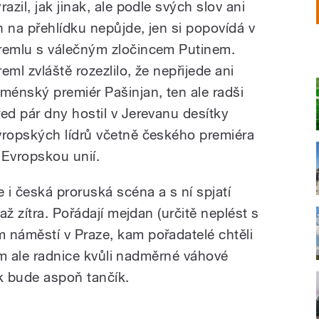
razil, jak jinak, ale podle svých slov ani
n na přehlídku nepůjde, jen si popovídá v
remlu s válečným zločincem Putinem.
eml zvláště rozezlilo, že nepřijede ani
rménský premiér Pašinjan, ten ale radši
řed pár dny hostil v Jerevanu desítky
vropských lídrů včetně českého premiéra
Evropskou unií.
 česká proruská scéna a s ní spjatí
ž zítra. Pořádají mejdan (určitě neplést s
náměstí v Praze, kam pořadatelé chtěli
jim ale radnice kvůli nadměrné váhové
ak bude aspoň tančík.