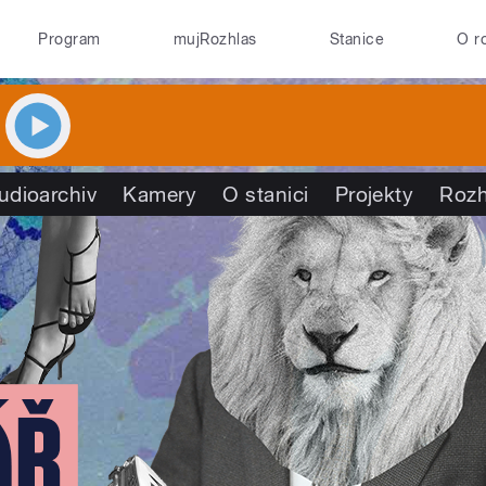
Program
mujRozhlas
Stanice
O r
udioarchiv
Kamery
O stanici
Projekty
Rozh