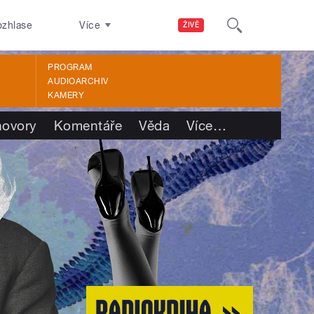
ozhlase
Více
ŽIVĚ
PROGRAM
AUDIOARCHIV
KAMERY
ovory
Komentáře
Věda
Více
…