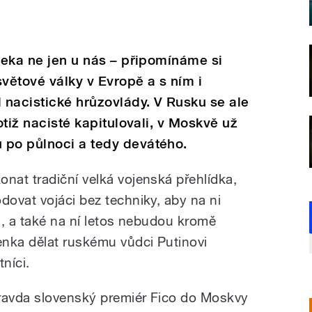
aleka ne jen u nás – připomínáme si
 světové války v Evropě a s ním i
d nacistické hrůzovlády. V Rusku se ale
otiž nacisté kapitulovali, v Moskvě už
 po půlnoci a tedy devátého.
at tradiční velká vojenská přehlídka,
ovat vojáci bez techniky, aby na ni
i, a také na ní letos nebudou kromě
nka dělat ruskému vůdci Putinovi
níci.
ravda slovenský premiér Fico do Moskvy