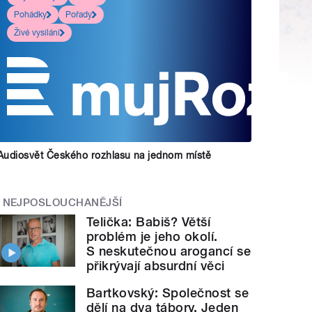
Pohádky
Pořady
Živé vysílání
Audiosvět Českého rozhlasu na jednom místě
NEJPOSLOUCHANĚJŠÍ
Telička: Babiš? Větší
problém je jeho okolí.
S neskutečnou arogancí se
přikrývají absurdní věci
Bartkovský: Společnost se
dělí na dva tábory. Jeden