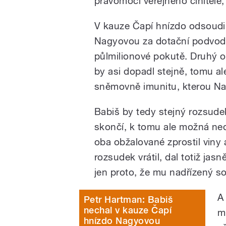
pravomoci veřejného činitele, 
V kauze Čapí hnízdo odsoudi
Nagyovou za dotační podvod k
půlmilionové pokutě. Druhý o
by asi dopadl stejně, tomu al
sněmovně imunitu, kterou Na
Babiš by tedy stejný rozsude
skončí, k tomu ale možná ned
oba obžalované zprostil viny
rozsudek vrátil, dal totiž ja
jen proto, že mu nadřízený s
A
Petr Hartman: Babiš
nechal v kauze Čapí
m
hnízdo Nagyovou