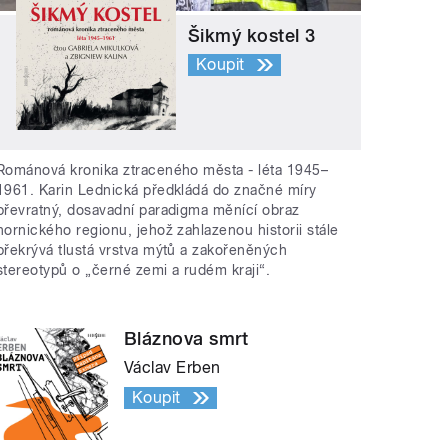
Šikmý kostel 3
Koupit
Románová kronika ztraceného města - léta 1945–
1961. Karin Lednická předkládá do značné míry
převratný, dosavadní paradigma měnící obraz
hornického regionu, jehož zahlazenou historii stále
překrývá tlustá vrstva mýtů a zakořeněných
stereotypů o „černé zemi a rudém kraji“.
Bláznova smrt
Václav Erben
Koupit