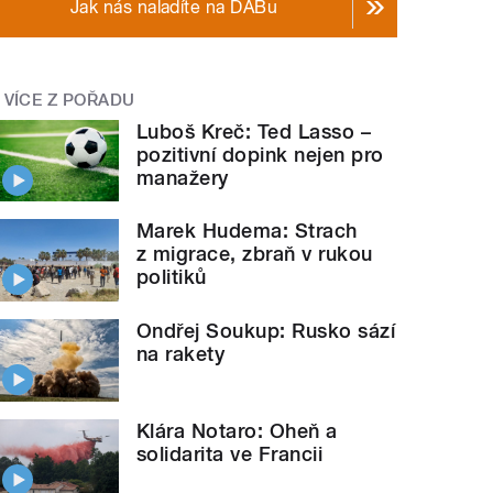
Jak nás naladíte na DABu
VÍCE Z POŘADU
Luboš Kreč: Ted Lasso –
pozitivní dopink nejen pro
manažery
Marek Hudema: Strach
z migrace, zbraň v rukou
politiků
Ondřej Soukup: Rusko sází
na rakety
Klára Notaro: Oheň a
solidarita ve Francii