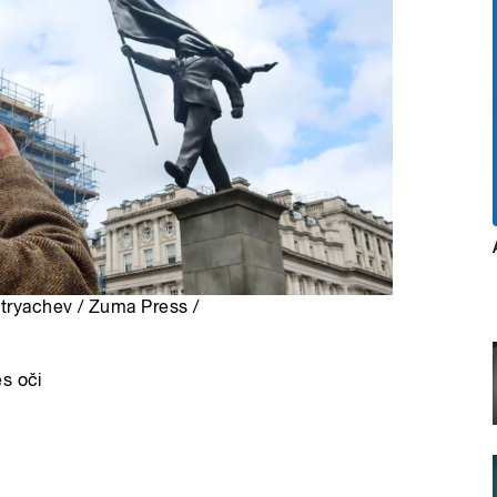
tryachev / Zuma Press /
s oči