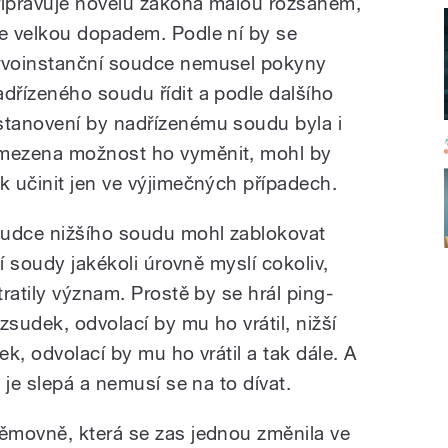
řipravuje novelu zákona malou rozsahem,
le velkou dopadem. Podle ní by se
rvoinstanční soudce nemusel pokyny
adřízeného soudu řídit a podle dalšího
stanovení by nadřízenému soudu byla i
mezena možnost ho vyměnit, mohl by
ak učinit jen ve výjimečných případech.
oudce nižšího soudu mohl zablokovat
í soudy jakékoli úrovně myslí cokoliv,
ratily význam. Prostě by se hrál ping-
zsudek, odvolací by mu ho vrátil, nižší
k, odvolací by mu ho vrátil a tak dále. A
 je slepá a nemusí se na to dívat.
ěmovně, která se zas jednou změnila ve