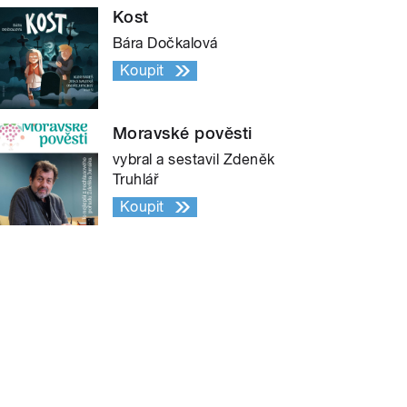
Kost
Bára Dočkalová
Koupit
Moravské pověsti
vybral a sestavil Zdeněk
Truhlář
Koupit