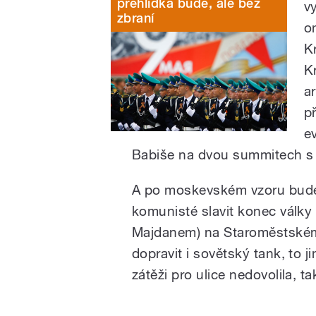
přehlídka bude, ale bez
vy
zbraní
o
K
Kr
a
p
e
Babiše na dvou summitech s 
A po moskevském vzoru bude i
komunisté slavit konec války a
Majdanem) na Staroměstském 
dopravit i sovětský tank, to 
zátěži pro ulice nedovolila, t