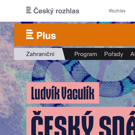
Přejít k hlavnímu obsahu
iRozhlas
Zahraniční
Program
Pořady
A