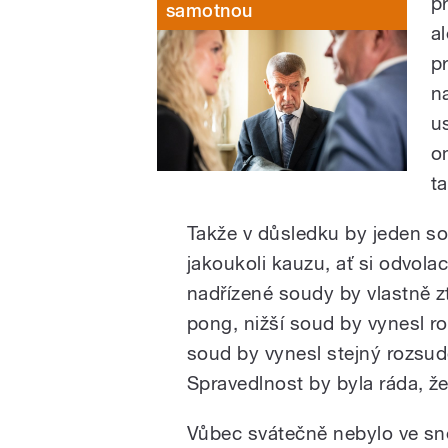
p
samotnou
a
p
n
u
o
t
Takže v důsledku by jeden s
jakoukoli kauzu, ať si odvolac
nadřízené soudy by vlastně zt
pong, nižší soud by vynesl ro
soud by vynesl stejný rozsude
Spravedlnost by byla ráda, že
Vůbec svátečně nebylo ve sn