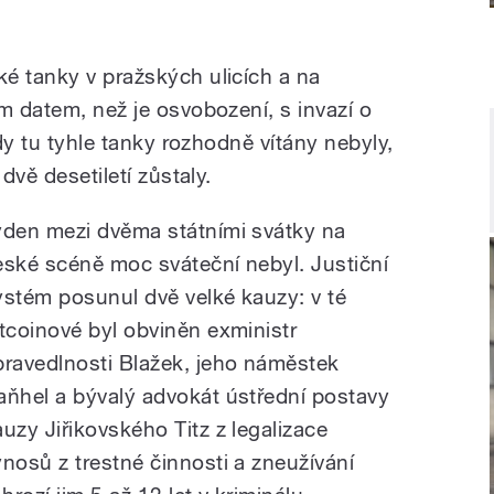
é tanky v pražských ulicích a na
m datem, než je osvobození, s invazí o
kdy tu tyhle tanky rozhodně vítány nebyly,
dvě desetiletí zůstaly.
ýden mezi dvěma státními svátky na
eské scéně moc sváteční nebyl. Justiční
ystém posunul dvě velké kauzy: v té
itcoinové byl obviněn exministr
pravedlnosti Blažek, jeho náměstek
aňhel a bývalý advokát ústřední postavy
auzy Jiřikovského Titz z legalizace
ýnosů z trestné činnosti a zneužívání