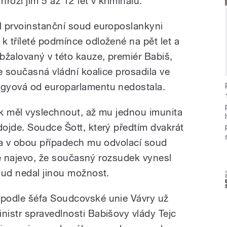
hrozí jim 5 až 12 let v kriminálu.
l prvoinstanční soud europoslankyni
 tříleté podmínce odložené na pět let a
bžalovaný v této kauze, premiér Babiš,
e současná vládní koalice prosadila ve
gyová od europarlamentu nedostala.
k měl vyslechnout, až mu jednou imunita
ojde. Soudce Šott, který předtím dvakrát
 a v obou případech mu odvolací soud
sně najevo, že současný rozsudek vynesl
oud nedal jinou možnost.
 podle šéfa Soudcovské unie Vávry už
inistr spravedlnosti Babišovy vlády Tejc