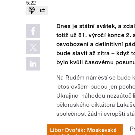
5:22
Dnes je státní svátek, a zd
totiž už 81. výročí konce 2.
osvobození a definitivní pá
bude slavit až zítra – když t
bylo kvůli časovému posunu
Na Rudém náměstí se bude kon
letos ovšem budou jen pochod
Ukrajinci náhodou nezaútočil
běloruského diktátora Lukaše
společnost žádní evropští stát
P
Libor Dvořák: Moskevská