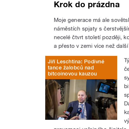
Krok do prázdna
Moje generace má ale sovětsk
náměstích spjaty s čerstvější
necelé čtvrt století později, 
a přesto v zemi více než další 
T
Jiří Leschtina: Podivné
tance žalobců nad
č
bitcoinovou kauzou
s
b
s
D
k
v