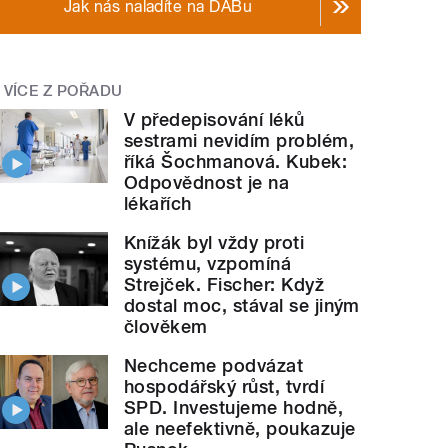
Jak nás naladíte na DABu
VÍCE Z POŘADU
V předepisování léků
sestrami nevidím problém,
říká Šochmanová. Kubek:
Odpovědnost je na
lékařích
Knížák byl vždy proti
systému, vzpomíná
Strejček. Fischer: Když
dostal moc, stával se jiným
člověkem
Nechceme podvázat
hospodářský růst, tvrdí
SPD. Investujeme hodně,
ale neefektivně, poukazuje