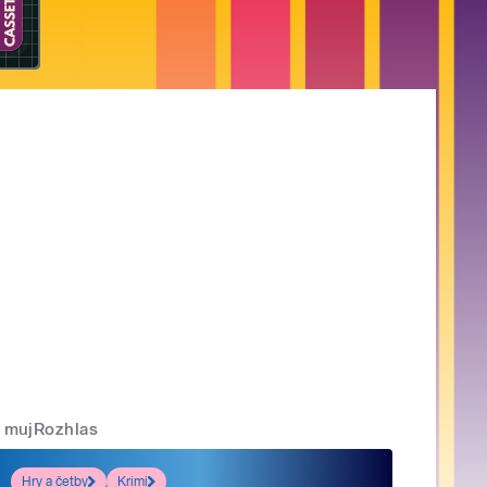
mujRozhlas
Hry a četby
Krimi