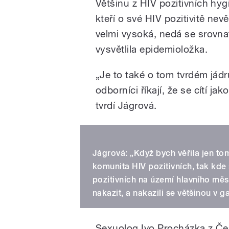
Většinu z HIV pozitivních hygie
/
kteří o své HIV pozitivitě nev
velmi vysoká, nedá se srovna
vysvětlila epidemioložka.
„Je to také o tom tvrdém jádr
odborníci říkají, že se cítí jak
tvrdí Jágrová.
pause
Jágrová: „Když bych věřila jen tomu
komunita HIV pozitivních, tak kde
pozitivních na území hlavního měs
nakazit, a nakazili se většinou v g
Sexuolog Ivo Procházka z Če