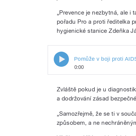
„Prevence je nezbytná, ale i 
pořadu Pro a proti ředitelka
hygienické stanice Zdeňka J
Pomůže v boji proti AID
0:00
Pomůže v boji proti 
Play
Lucie Vopálenské byla
Zvláště pokud je u diagnost
protiepidemického od
hygienické stanice Z
a dodržování zásad bezpečné
sexuolog Ivo Procház
společnosti
„Samozřejmě, že se ti v součas
způsobem, a ne nechráněným 