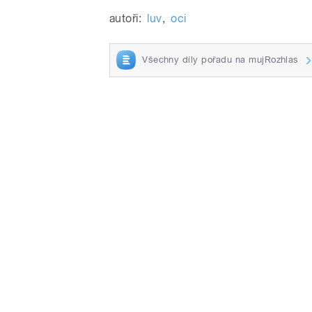
autoři:
luv
,
oci
Všechny díly pořadu na mujRozhlas