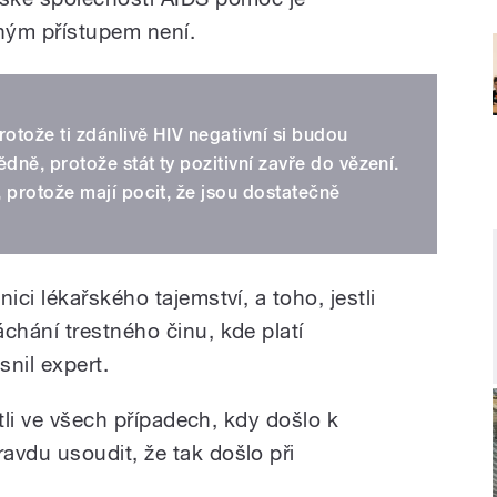
ným přístupem není.
otože ti zdánlivě HIV negativní si budou
ně, protože stát ty pozitivní zavře do vězení.
 protože mají pocit, že jsou dostatečně
ci lékařského tajemství, a toho, jestli
hání trestného činu, kde platí
nil expert.
stli ve všech případech, kdy došlo k
vdu usoudit, že tak došlo při