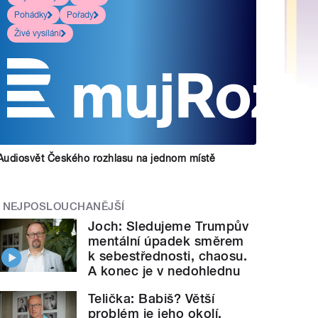
Pohádky
Pořady
Živé vysílání
Audiosvět Českého rozhlasu na jednom místě
NEJPOSLOUCHANĚJŠÍ
Joch: Sledujeme Trumpův
mentální úpadek směrem
k sebestřednosti, chaosu.
A konec je v nedohlednu
Telička: Babiš? Větší
problém je jeho okolí.