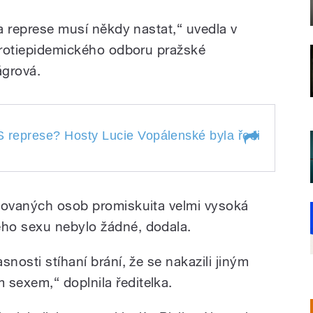
ta represe musí někdy nastat,“ uvedla v
 protiepidemického odboru pražské
ágrová.
S represe? Hosty Lucie Vopálenské byla ředitelka p
AIDS represe? Hosty
 ředitelka
ikovaných osob promiskuita velmi vysoká
boru pražské
AIDS
deňka Jágrová a
pomoc.
ho sexu nebylo žádné, dodala.
ka z České
nosti stíhaní brání, že se nakazili jiným
sexem,“ doplnila ředitelka.