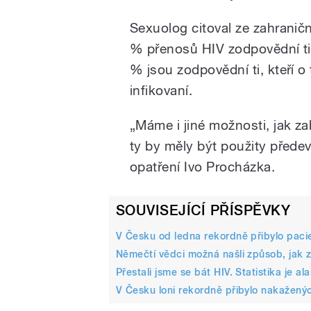
Sexuolog citoval ze zahranič
% přenosů HIV zodpovědní ti, 
% jsou zodpovědní ti, kteří o
infikovaní.
„Máme i jiné možnosti, jak za
ty by měly být použity přede
opatření Ivo Procházka.
SOUVISEJÍCÍ PŘÍSPĚVKY
V Česku od ledna rekordně přibylo pacie
Němečtí vědci možná našli způsob, jak zb
Přestali jsme se bát HIV. Statistika je ala
V Česku loni rekordně přibylo nakažených