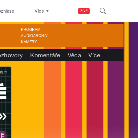
ozhlase
Více
ŽIVĚ
PROGRAM
AUDIOARCHIV
KAMERY
ozhovory
Komentáře
Věda
Více
…