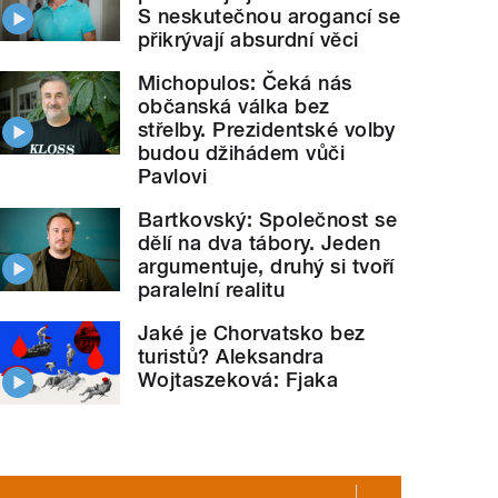
S neskutečnou arogancí se
přikrývají absurdní věci
Michopulos: Čeká nás
občanská válka bez
střelby. Prezidentské volby
budou džihádem vůči
Pavlovi
rotiepidemického odboru pražské hygienické stanice 
Bartkovský: Společnost se
dělí na dva tábory. Jeden
argumentuje, druhý si tvoří
paralelní realitu
Jaké je Chorvatsko bez
turistů? Aleksandra
Wojtaszeková: Fjaka