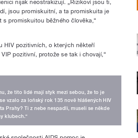
nici nijak neostrakizují. „Rizikoví jsou ti,
ědí, jsou promiskuitní, a ta promiskuita je
t s promiskuitou běžného člověka,“
u HIV pozitivních, o kterých někteří
o VIP pozitivní, protože se tak i chovají,“
, že tito lidé mají styk mezi sebou, že to je
 se vzalo za loňský rok 135 nově hlášených HIV
ta Prahy? Ti z nebe nespadli, museli se někde
ay klubech.“
ské společnosti AIDS pomoc je