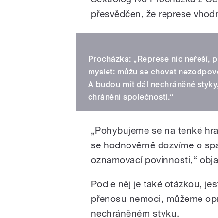
přesvědčen, že represe vhod
Procházka: „Represe nic neřeší, pr
myslet: můžu se chovat nezodpověd
A budou mít dál nechráněné styky,
chráněni společností.“
„Pohybujeme se na tenké hrani
se hodnověrně dozvíme o spác
oznamovací povinnosti,“ objas
Podle něj je také otázkou, je
přenosu nemoci, můžeme opra
nechráněném styku.