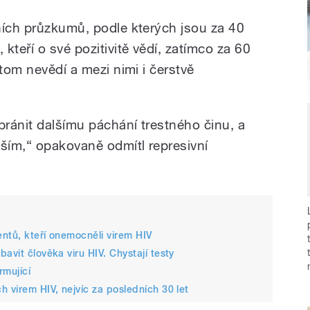
ních průzkumů, podle kterých jsou za 40
kteří o své pozitivitě vědí, zatímco za 60
 tom nevědí a mezi nimi i čerstvě
bránit dalšímu páchání trestného činu, a
vším,“ opakovaně odmítl represivní
ntů, kteří onemocněli virem HIV
avit člověka viru HIV. Chystají testy
rmující
 virem HIV, nejvíc za posledních 30 let