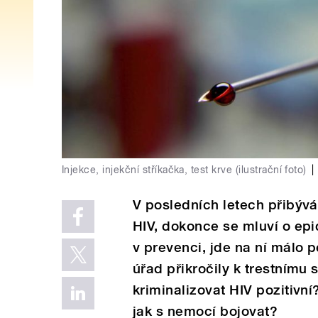
Injekce, injekční stříkačka, test krve (ilustrační foto)
|
V posledních letech přibýv
HIV, dokonce se mluví o epid
v prevenci, jde na ní málo 
úřad přikročily k trestnímu
kriminalizovat HIV pozitivn
jak s nemocí bojovat?