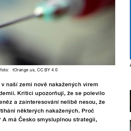
foto:
tOrange.us
,
CC BY 4.0
á v naší zemi nově nakažených virem
emii. Kritici upozorňují, že se polevilo
peněz a zainteresování nelibě nesou, že
 stíhání některých nakažených. Proč
í? A má Česko smysluplnou strategii,