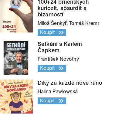
100+24 brněnských
kuriozit, absurdit a
bizarností
Miloš Šenkýř, Tomáš Kremr
Koupit
Setkání s Karlem
Čapkem
František Novotný
Koupit
Díky za každé nové ráno
Halina Pawlowská
Koupit