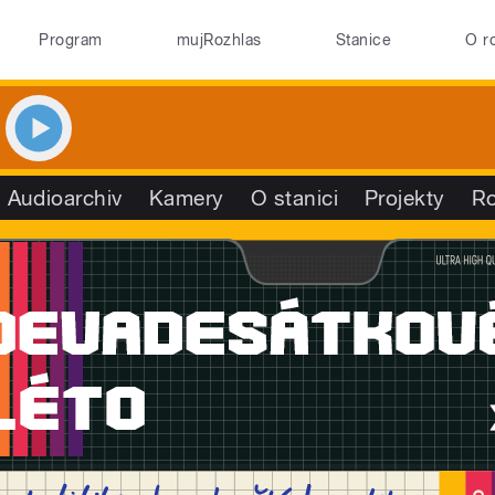
Program
mujRozhlas
Stanice
O r
Audioarchiv
Kamery
O stanici
Projekty
R