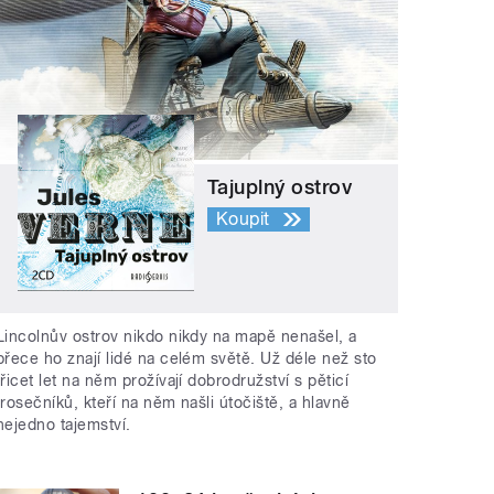
Tajuplný ostrov
Koupit
Lincolnův ostrov nikdo nikdy na mapě nenašel, a
přece ho znají lidé na celém světě. Už déle než sto
třicet let na něm prožívají dobrodružství s pěticí
trosečníků, kteří na něm našli útočiště, a hlavně
nejedno tajemství.