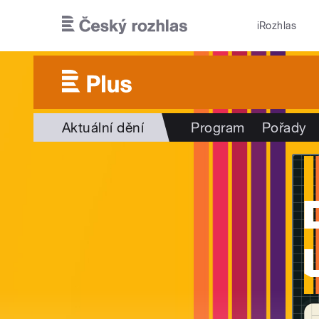
Přejít k hlavnímu obsahu
iRozhlas
Aktuální dění
Program
Pořady