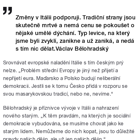
Změny v Itálii podporuji. Tradiční strany jsou
skutečně mrtvé a nemá cenu se pokoušet o
nějaké umělé dýchání. Typ levice, na který
jsme byli zvyklí, zanikne a už zaniká, a nedá
s tím nic dělat.Václav Bělohradský
Srovnávat evropské naladění Itálie s tím českým prý
nelze. „Problém střední Evropy je jiný než přijetí a
nepřijetí eura. Maďarsko a Polsko budují neliberální
demokracii. Jestli se k tomu Česko přidá v rozporu se
svou masarykovskou tradicí, nebo ne, nevíme.“
Bělohradský je příznivce vývoje v Itálii a nahrazení
nového starým. „K těm pravdám, na kterých je sociální
demokracie vybudována, se musíme chovat jako ke
starým lidem. Nemůžeme do nich kopat, jsou to důležité
pravdy našich dějin, ale už jen našich dějin.“