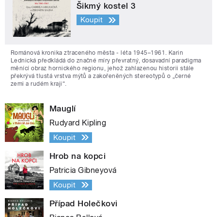
Šikmý kostel 3
Koupit
Románová kronika ztraceného města - léta 1945–1961. Karin
Lednická předkládá do značné míry převratný, dosavadní paradigma
měnící obraz hornického regionu, jehož zahlazenou historii stále
překrývá tlustá vrstva mýtů a zakořeněných stereotypů o „černé
zemi a rudém kraji“.
Mauglí
Rudyard Kipling
Koupit
Hrob na kopci
Patricia Gibneyová
Koupit
Případ Holečkovi