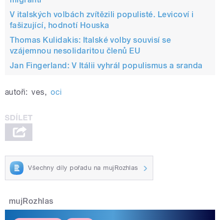
V italských volbách zvítězili populisté. Levicoví i
fašizující, hodnotí Houska
Thomas Kulidakis: Italské volby souvisí se
vzájemnou nesolidaritou členů EU
Jan Fingerland: V Itálii vyhrál populismus a sranda
autoři:
ves
,
oci
Všechny díly pořadu na mujRozhlas
mujRozhlas