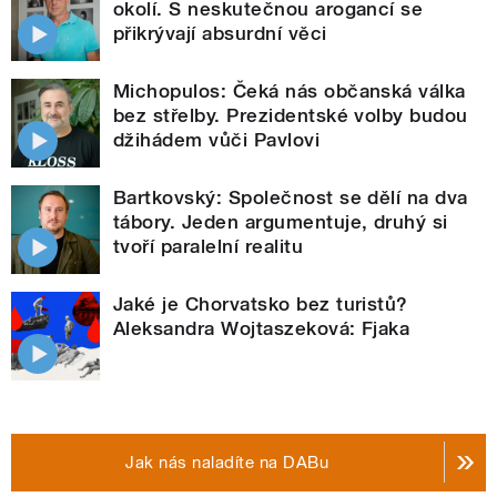
okolí. S neskutečnou arogancí se
přikrývají absurdní věci
Michopulos: Čeká nás občanská válka
bez střelby. Prezidentské volby budou
džihádem vůči Pavlovi
Bartkovský: Společnost se dělí na dva
tábory. Jeden argumentuje, druhý si
tvoří paralelní realitu
Jaké je Chorvatsko bez turistů?
Aleksandra Wojtaszeková: Fjaka
Jak nás naladíte na DABu