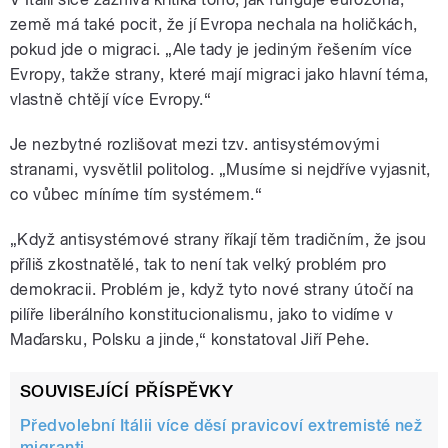
země má také pocit, že jí Evropa nechala na holičkách,
pokud jde o migraci. „Ale tady je jediným řešením více
Evropy, takže strany, které mají migraci jako hlavní téma,
vlastně chtějí více Evropy.“
Je nezbytné rozlišovat mezi tzv. antisystémovými
stranami, vysvětlil politolog. „Musíme si nejdříve vyjasnit,
co vůbec míníme tím systémem.“
„Když antisystémové strany říkají těm tradičním, že jsou
příliš zkostnatělé, tak to není tak velký problém pro
demokracii. Problém je, když tyto nové strany útočí na
pilíře liberálního konstitucionalismu, jako to vidíme v
Maďarsku, Polsku a jinde,“ konstatoval Jiří Pehe.
SOUVISEJÍCÍ PŘÍSPĚVKY
Předvolební Itálii více děsí pravicoví extremisté než
migranti