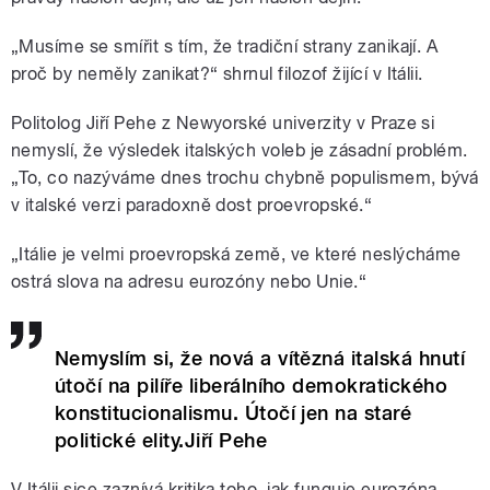
„Musíme se smířit s tím, že tradiční strany zanikají. A
proč by neměly zanikat?“ shrnul filozof žijící v Itálii.
Politolog Jiří Pehe z Newyorské univerzity v Praze si
nemyslí, že výsledek italských voleb je zásadní problém.
„To, co nazýváme dnes trochu chybně populismem, bývá
v italské verzi paradoxně dost proevropské.“
„Itálie je velmi proevropská země, ve které neslýcháme
ostrá slova na adresu eurozóny nebo Unie.“
Nemyslím si, že nová a vítězná italská hnutí
útočí na pilíře liberálního demokratického
konstitucionalismu. Útočí jen na staré
politické elity.Jiří Pehe
V Itálii sice zaznívá kritika toho, jak funguje eurozóna,