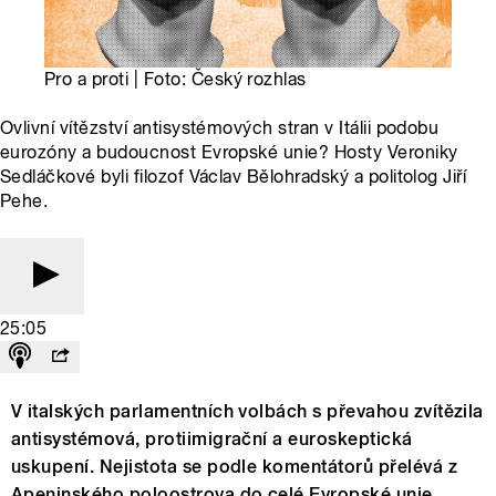
Pro a proti | Foto: Český rozhlas
Ovlivní vítězství antisystémových stran v Itálii podobu
eurozóny a budoucnost Evropské unie? Hosty Veroniky
Sedláčkové byli filozof Václav Bělohradský a politolog Jiří
Pehe.
25:05
V italských parlamentních volbách s převahou zvítězila
antisystémová, protiimigrační a euroskeptická
uskupení. Nejistota se podle komentátorů přelévá z
Apeninského poloostrova do celé Evropské unie.