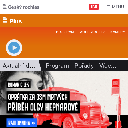
Přejít k hlavnímu obsahu
MENU
ŽIVĚ
PROGRAM
AUDIOARCHIV
KAMERY
Aktuální dění
Program
Pořady
Více
…