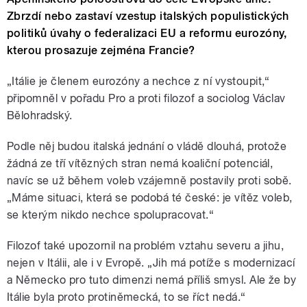
Zbrzdí nebo zastaví vzestup italských populistických
politiků úvahy o federalizaci EU a reformu eurozóny,
kterou prosazuje zejména Francie?
„Itálie je členem eurozóny a nechce z ní vystoupit,“
připomněl v pořadu Pro a proti filozof a sociolog Václav
Bělohradský.
Podle něj budou italská jednání o vládě dlouhá, protože
žádná ze tří vítězných stran nemá koaliční potenciál,
navíc se už během voleb vzájemně postavily proti sobě.
„Máme situaci, která se podobá té české: je vítěz voleb,
se kterým nikdo nechce spolupracovat.“
Filozof také upozornil na problém vztahu severu a jihu,
nejen v Itálii, ale i v Evropě. „Jih má potíže s modernizací
a Německo pro tuto dimenzi nemá příliš smysl. Ale že by
Itálie byla proto protiněmecká, to se říct nedá.“