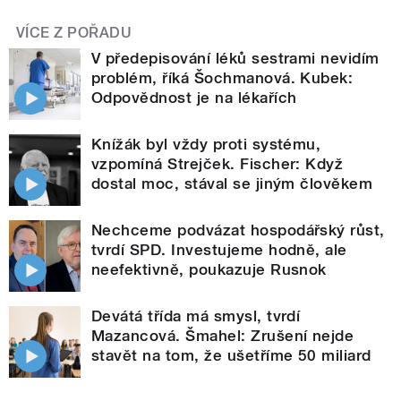
VÍCE Z POŘADU
V předepisování léků sestrami nevidím
problém, říká Šochmanová. Kubek:
Odpovědnost je na lékařích
Knížák byl vždy proti systému,
vzpomíná Strejček. Fischer: Když
dostal moc, stával se jiným člověkem
Nechceme podvázat hospodářský růst,
tvrdí SPD. Investujeme hodně, ale
neefektivně, poukazuje Rusnok
Devátá třída má smysl, tvrdí
Mazancová. Šmahel: Zrušení nejde
stavět na tom, že ušetříme 50 miliard