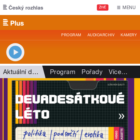
Přejít k hlavnímu obsahu
MENU
ŽIVĚ
PROGRAM
AUDIOARCHIV
KAMERY
Aktuální dění
Program
Pořady
Více
…