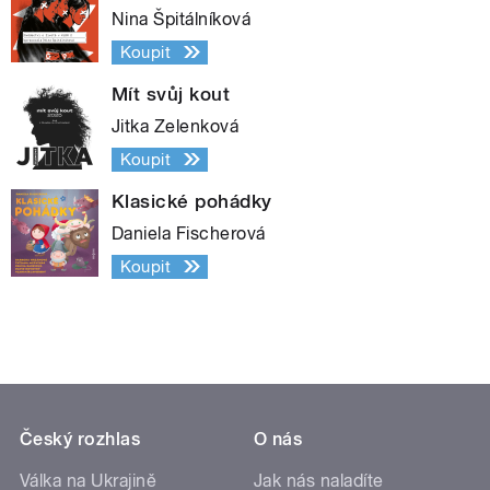
Nina Špitálníková
Koupit
Mít svůj kout
Jitka Zelenková
Koupit
Klasické pohádky
Daniela Fischerová
Koupit
Český rozhlas
O nás
Válka na Ukrajině
Jak nás naladíte