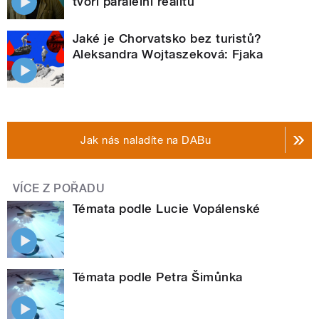
tvoří paralelní realitu
Jaké je Chorvatsko bez turistů?
Aleksandra Wojtaszeková: Fjaka
Jak nás naladíte na DABu
VÍCE Z POŘADU
Témata podle Lucie Vopálenské
Témata podle Petra Šimůnka