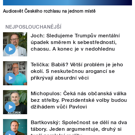
Audiosvět Českého rozhlasu na jednom místě
NEJPOSLOUCHANĚJŠÍ
Joch: Sledujeme Trumpův mentální
úpadek směrem k sebestřednosti,
chaosu. A konec je v nedohlednu
Telička: Babiš? Větší problém je jeho
okolí. S neskutečnou arogancí se
přikrývají absurdní věci
Michopulos: Čeká nás občanská válka
bez střelby. Prezidentské volby budou
džihádem vůči Pavlovi
Bartkovský: Společnost se dělí na dva
tábory. Jeden argumentuje, druhý si