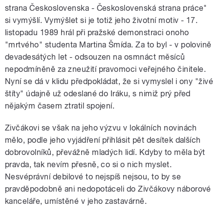
strana Československa - Československá strana práce"
si vymýšlí. Vymýšlet si je totiž jeho životní motiv - 17.
listopadu 1989 hrál při pražské demonstraci onoho
"mrtvého" studenta Martina Šmída. Za to byl - v polovině
devadesátých let - odsouzen na osmnáct měsíců
nepodmíněně za zneužití pravomoci veřejného činitele.
Nyní se dá v klidu předpokládat, že si vymyslel i ony "živé
štíty" údajně už odeslané do Iráku, s nimiž prý před
nějakým časem ztratil spojení.
Zivčákovi se však na jeho výzvu v lokálních novinách
mělo, podle jeho vyjádření přihlásit pět desítek dalších
dobrovolníků, převážně mladých lidí. Kdyby to měla být
pravda, tak nevím přesně, co si o nich myslet.
Nesvéprávní debilové to nejspíš nejsou, to by se
pravděpodobně ani nedopotáceli do Zivčákovy náborové
kanceláře, umístěné v jeho zastavárně.