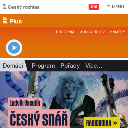
Přejít k hlavnímu obsahu
MENU
ŽIVĚ
PROGRAM
AUDIOARCHIV
KAMERY
Domácí
Program
Pořady
Více
…