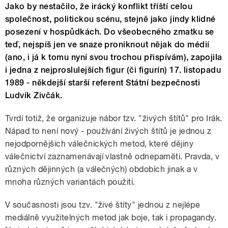
Jako by nestačilo, že irácký konflikt tříští celou
společnost, politickou scénu, stejně jako jindy klidné
posezení v hospůdkách. Do všeobecného zmatku se
teď, nejspíš jen ve snaze proniknout nějak do médií
(ano, i já k tomu nyní svou trochou přispívám), zapojila
i jedna z nejproslulejších figur (či figurín) 17. listopadu
1989 - někdejší starší referent Státní bezpečnosti
Ludvík Zivčák.
Tvrdí totiž, že organizuje nábor tzv. "živých štítů" pro Irák.
Nápad to není nový - používání živých štítů je jednou z
nejodpornějších válečnických metod, které dějiny
válečnictví zaznamenávají vlastně odnepaměti. Pravda, v
různých dějinných (a válečných) obdobích jinak a v
mnoha různých variantách použití.
V současnosti jsou tzv. "živé štíty" jednou z nejlépe
mediálně využitelných metod jak boje, tak i propagandy.