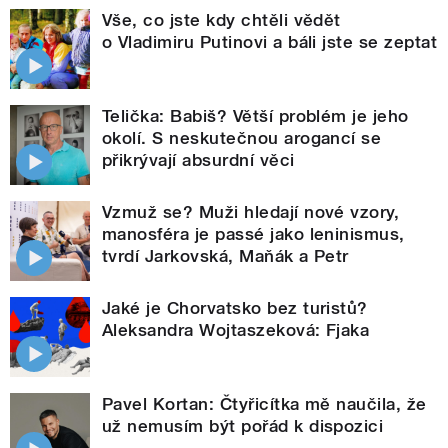
Vše, co jste kdy chtěli vědět
o Vladimiru Putinovi a báli jste se zeptat
Telička: Babiš? Větší problém je jeho
okolí. S neskutečnou arogancí se
přikrývají absurdní věci
Vzmuž se? Muži hledají nové vzory,
manosféra je passé jako leninismus,
tvrdí Jarkovská, Maňák a Petr
Jaké je Chorvatsko bez turistů?
Aleksandra Wojtaszeková: Fjaka
Pavel Kortan: Čtyřicítka mě naučila, že
už nemusím být pořád k dispozici