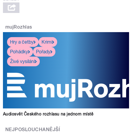
mujRozhlas
Hry a četby
Krimi
Pohádky
Pořady
Živé vysílání
Audiosvět Českého rozhlasu na jednom místě
NEJPOSLOUCHANĚJŠÍ