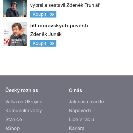
vybral a sestavil Zdeněk Truhlář
Koupit
50 moravských pověstí
Zdeněk Junák
Koupit
Český rozhlas
O nás
Válka na Ukrajině
Jak nás naladíte
Komunální volby
Nápověda
Stanice
Lidé v rádiu
eShop
Kariéra