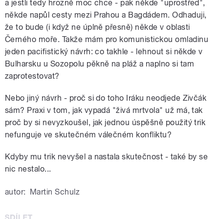
a jestli tedy hrozně moc chce - pak někde "uprostřed",
někde napůl cesty mezi Prahou a Bagdádem. Odhaduji,
že to bude (i když ne úplně přesně) někde v oblasti
Černého moře. Takže mám pro komunistickou omladinu
jeden pacifistický návrh: co takhle - lehnout si někde v
Bulharsku u Sozopolu pěkně na pláž a naplno si tam
zaprotestovat?
Nebo jiný návrh - proč si do toho Iráku neodjede Zivčák
sám? Praxi v tom, jak vypadá "živá mrtvola" už má, tak
proč by si nevyzkoušel, jak jednou úspěšně použitý trik
nefunguje ve skutečném válečném konfliktu?
Kdyby mu trik nevyšel a nastala skutečnost - také by se
nic nestalo...
autor:
Martin Schulz