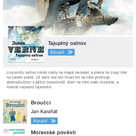
Tajuplný ostrov
Koupit
Lincolnův ostrov nikdo nikdy na mapě nenašel, a přece ho znají lidé
na celém světě. Už déle než sto třicet let na něm prožívají
dobrodružství s pěticí trosečníků, kteří na něm našli útočiště, a
hlavně nejedno tajemství.
Broučci
Jan Karafiát
Koupit
Moravské pověsti