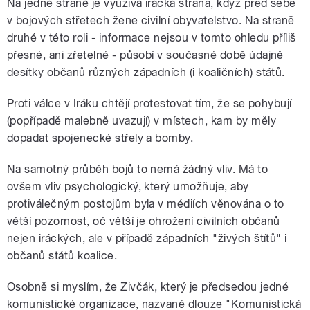
Na jedné straně je využívá irácká strana, když před sebe
v bojových střetech žene civilní obyvatelstvo. Na straně
druhé v této roli - informace nejsou v tomto ohledu příliš
přesné, ani zřetelné - působí v současné době údajně
desítky občanů různých západních (i koaličních) států.
Proti válce v Iráku chtějí protestovat tím, že se pohybují
(popřípadě malebně uvazují) v místech, kam by měly
dopadat spojenecké střely a bomby.
Na samotný průběh bojů to nemá žádný vliv. Má to
ovšem vliv psychologický, který umožňuje, aby
protiválečným postojům byla v médiích věnována o to
větší pozornost, oč větší je ohrožení civilních občanů
nejen iráckých, ale v případě západních "živých štítů" i
občanů států koalice.
Osobně si myslím, že Zivčák, který je předsedou jedné
komunistické organizace, nazvané dlouze "Komunistická