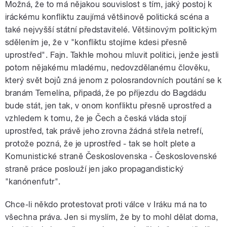
Možná, že to má nějakou souvislost s tím, jaký postoj k
iráckému konfliktu zaujímá většinově politická scéna a
také nejvyšší státní představitelé. Většinovým politickým
sdělením je, že v "konfliktu stojíme kdesi přesně
uprostřed". Fajn. Takhle mohou mluvit politici, jenže jestli
potom nějakému mladému, nedovzdělanému člověku,
který svět bojů zná jenom z polosrandovních poutání se k
branám Temelína, připadá, že po příjezdu do Bagdádu
bude stát, jen tak, v onom konfliktu přesně uprostřed a
vzhledem k tomu, že je Čech a česká vláda stojí
uprostřed, tak právě jeho zrovna žádná střela netrefí,
protože pozná, že je uprostřed - tak se holt plete a
Komunistické straně Československa - Československé
straně práce poslouží jen jako propagandistický
"kanónenfutr".
Chce-li někdo protestovat proti válce v Iráku má na to
všechna práva. Jen si myslím, že by to mohl dělat doma,