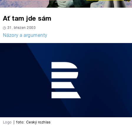
Ať tam jde sám
31. březen 2003
Názory a argumenty
Logo
|
foto:
Český rozhlas