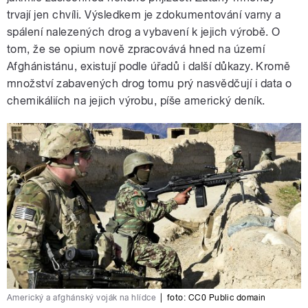
trvají jen chvíli. Výsledkem je zdokumentování varny a
spálení nalezených drog a vybavení k jejich výrobě. O
tom, že se opium nově zpracovává hned na území
Afghánistánu, existují podle úřadů i další důkazy. Kromě
množství zabavených drog tomu prý nasvědčují i data o
chemikáliích na jejich výrobu, píše americký deník.
Americký a afghánský voják na hlídce
|
foto:
CC0 Public domain