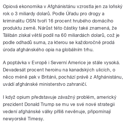
Opiová ekonomika v Afghánistánu vzrostla jen za loňský
rok o 3 miliardy dolarů. Podle Úřadu pro drogy a
kriminalitu OSN tvoří 16 procent hrubého domácího
produktu země. Nárůst této částky také znamená, že
Tálibán získal větší podíl na 60 miliardách dolarů, což je
podle odhadů suma, za kterou se každoročně prodá
úroda afghánského opia na globálním trhu.
A poptávka v Evropě i Severní Americe je stále vysoká.
Devadesát procent heroinu na kanadských ulicích, o
něco méně pak v Británii, pochází právě z Afghánistánu,
uvádí afghánské ministerstvo zahraničí.
I když opium představuje závažný problém, americký
prezident Donald Trump se mu ve své nové strategii
vedení afghánské války příliš nevěnuje, připomínají
newyorské Timesy.