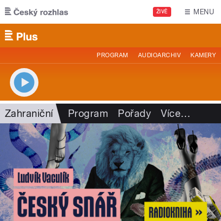
Přejít k hlavnímu obsahu
MENU
ŽIVĚ
PROGRAM
AUDIOARCHIV
KAMERY
Zahraniční
Program
Pořady
Více
…