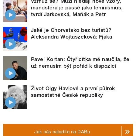
Vzmuž se? Muži hledají nové vzory,
manosféra je passé jako leninismus,
tvrdí Jarkovská, Maňák a Petr
Jaké je Chorvatsko bez turistů?
Aleksandra Wojtaszeková: Fjaka
Pavel Kortan: Čtyřicítka mě naučila, že
už nemusím být pořád k dispozici
Život Olgy Havlové a první půlrok
samostatné České republiky
Jak nás naladíte na DABu