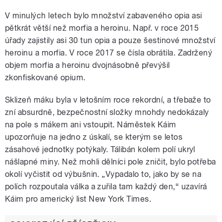
V minulých letech bylo množství zabaveného opia asi
pětkrát větší než morfia a heroinu. Např. v roce 2015
úřady zajistily asi 30 tun opia a pouze šestinové množství
heroinu a morfia. V roce 2017 se čísla obrátila. Zadržený
objem morfia a heroinu dvojnásobně převýšil
zkonfiskované opium.
Sklizeň máku byla v letošním roce rekordní, a třebaže to
zní absurdně, bezpečnostní složky mnohdy nedokázaly
na pole s mákem ani vstoupit. Náměstek Káim
upozorňuje na jedno z úskalí, se kterým se letos
zásahové jednotky potýkaly. Tálibán kolem polí ukryl
nášlapné miny. Než mohli dělníci pole zničit, bylo potřeba
okolí vyčistit od výbušnin. „Vypadalo to, jako by se na
polích rozpoutala válka a zuřila tam každý den,“ uzavírá
Káim pro americký list New York Times.