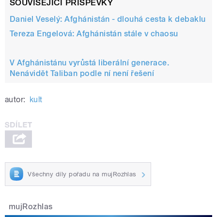
SOUVISEJÍCÍ PŘÍSPĚVKY
Daniel Veselý: Afghánistán - dlouhá cesta k debaklu
Tereza Engelová: Afghánistán stále v chaosu
V Afghánistánu vyrůstá liberální generace.
Nenávidět Taliban podle ní není řešení
autor:
kult
Všechny díly pořadu na mujRozhlas
mujRozhlas