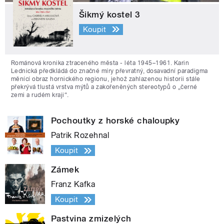
Šikmý kostel 3
Koupit
Románová kronika ztraceného města - léta 1945–1961. Karin
Lednická předkládá do značné míry převratný, dosavadní paradigma
měnící obraz hornického regionu, jehož zahlazenou historii stále
překrývá tlustá vrstva mýtů a zakořeněných stereotypů o „černé
zemi a rudém kraji“.
Pochoutky z horské chaloupky
Patrik Rozehnal
Koupit
Zámek
Franz Kafka
Koupit
Pastvina zmizelých