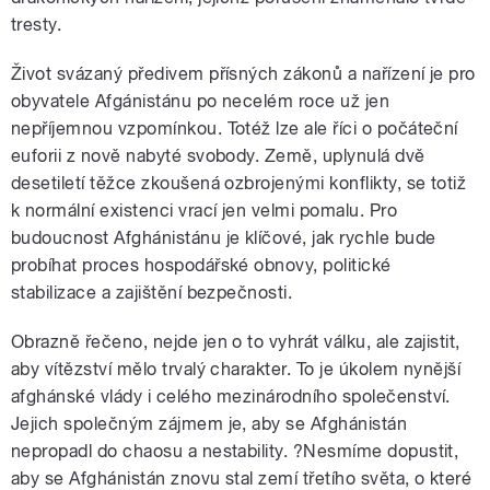
tresty.
Život svázaný předivem přísných zákonů a nařízení je pro
obyvatele Afgánistánu po necelém roce už jen
nepříjemnou vzpomínkou. Totéž lze ale říci o počáteční
euforii z nově nabyté svobody. Země, uplynulá dvě
desetiletí těžce zkoušená ozbrojenými konflikty, se totiž
k normální existenci vrací jen velmi pomalu. Pro
budoucnost Afghánistánu je klíčové, jak rychle bude
probíhat proces hospodářské obnovy, politické
stabilizace a zajištění bezpečnosti.
Obrazně řečeno, nejde jen o to vyhrát válku, ale zajistit,
aby vítězství mělo trvalý charakter. To je úkolem nynější
afghánské vlády i celého mezinárodního společenství.
Jejich společným zájmem je, aby se Afghánistán
nepropadl do chaosu a nestability. ?Nesmíme dopustit,
aby se Afghánistán znovu stal zemí třetího světa, o které