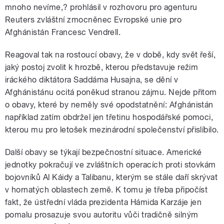
mnoho nevíme,? prohlásil v rozhovoru pro agenturu
Reuters zvláštní zmocněnec Evropské unie pro
Afghánistán Francesc Vendrell.
Reagoval tak na rostoucí obavy, že v době, kdy svět řeší,
jaký postoj zvolit k hrozbě, kterou představuje režim
iráckého diktátora Saddáma Husajna, se dění v
Afghánistánu ocitá poněkud stranou zájmu. Nejde přitom
o obavy, které by neměly své opodstatnění: Afghánistán
například zatím obdržel jen třetinu hospodářské pomoci,
kterou mu pro letošek mezinárodní společenství přislíbilo.
Další obavy se týkají bezpečnostní situace. Americké
jednotky pokračují ve zvláštních operacích proti stovkám
bojovníků Al Káidy a Talibanu, kterým se stále daří skrývat
v hornatých oblastech země. K tomu je třeba připočíst
fakt, že ústřední vláda prezidenta Hámida Karzáje jen
pomalu prosazuje svou autoritu vůči tradičně silným