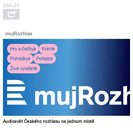
mujRozhlas
Hry a četby
Krimi
Pohádky
Pořady
Živé vysílání
Audiosvět Českého rozhlasu na jednom místě