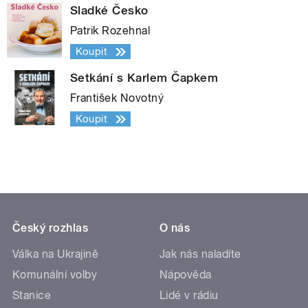
Sladké Česko
Patrik Rozehnal
Koupit
Setkání s Karlem Čapkem
František Novotný
Koupit
Český rozhlas
O nás
Válka na Ukrajině
Jak nás naladíte
Komunální volby
Nápověda
Stanice
Lidé v rádiu