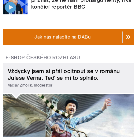
přiznat, že nemám protiargumenty, říká
končící reportér BBC
Jak nás naladíte na DABu
E-SHOP ČESKÉHO ROZHLASU
Vždycky jsem si přál ocitnout se v románu
Julese Verna. Teď se mi to splnilo.
Václav Žmolík, moderátor