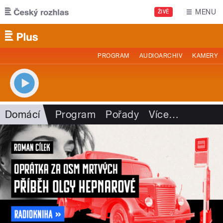
Přejít k hlavnímu obsahu
MENU
ŽIVĚ
PROGRAM
AUDIOARCHIV
KAMERY
Domácí
Program
Pořady
Více
…