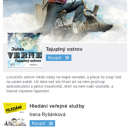
Tajuplný ostrov
Koupit
Lincolnův ostrov nikdo nikdy na mapě nenašel, a přece ho znají lidé
na celém světě. Už déle než sto třicet let na něm prožívají
dobrodružství s pěticí trosečníků, kteří na něm našli útočiště, a
hlavně nejedno tajemství.
Hledání veřejné služby
Irena Ryšánková
Koupit