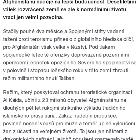
Afghánistánu naděje na lepší budoucnost. Desetiletími
válek rozvrácená země se ale k normálnímu životu
vrací jen velmi pozvolna.
Stačily pouhé dva měsíce a Spojenými státy vedené
tažení proti terorismu přineslo z globálního hlediska dílčí,
pro Afghánistán však velké vítězství. Pod tlakem
spojenecké letecké ofenzívy doprovázené pozemními
operacemi jednotek opozičního Severního spojenectví se
v polovině listopadu loňského roku v této zemi zhroutil
režim militantního hnutí Taliban.
Režim, který poskytoval ochranu teroristické organizaci
Al Káida, učinil z 23 milionů obyvatel Afghánistánu na
dlouhých pět let rukojmí striktního výkladu tradičního
islámského práva šaría. Zákaz hudební produkce,
povinné nošení vousů pro muže a téměř úplné vyloučení
žen z účasti na veřejném životě. To jsou jen některá z
drakonických nařízení, jejichž porušení znamenalo tvrdé