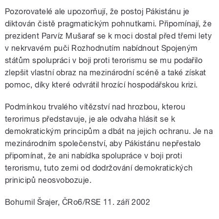
Pozorovatelé ale upozorňují, že postoj Pákistánu je
diktován čistě pragmatickým pohnutkami. Připomínají, že
prezident Parvíz Mušaraf se k moci dostal před třemi lety
v nekrvavém puči Rozhodnutím nabídnout Spojeným
státům spolupráci v boji proti terorismu se mu podařilo
zlepšit vlastní obraz na mezinárodní scéně a také získat
pomoc, díky které odvrátil hrozící hospodářskou krizi.
Podmínkou trvalého vítězství nad hrozbou, kterou
terorimus představuje, je ale odvaha hlásit se k
demokratickým principům a dbát na jejich ochranu. Je na
mezinárodním společenství, aby Pákistánu nepřestalo
připomínat, že ani nabídka spolupráce v boji proti
terorismu, tuto zemi od dodržování demokratických
prinicipů neosvobozuje.
Bohumil Šrajer, ČRo6/RSE 11. září 2002