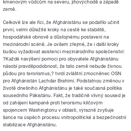
kmenovým vůdcům na severu, jihovýchodě a západě
země.
Celkově lze ale říci, že Afghánistánu se podařilo učinit
první, velmi důležité kroky na cestě ke stabilitě,
hospodářské obnově a důstojnému postavení na
mezinárodní scéně. Je ovšem zřejmé, že i další kroky
budou vyžadovat asistenci mezinárodního společenství:
?Každé navýšení pomoci pro obyvatele Afghánistánu
násobí pravděpodobnost, že tato země nebude živnou
půdou pro terorismus,? tvrdí zvláštní zmocněnec OSN
pro Afghánistán Lachdar Brahímí. Podstatnou změnou v
životě dnešního Afghánistánu je také současná politika
sousedního Pákistánu. Fakt, že tradičně vlivný soused je
od zahájení kampaně proti terorismu klíčovým
spojencem Washingtonu v oblasti, výrazně zvyšuje
šance na úspěch procesu vnitropolitické a bezpečnostní
stabilizace Afghánistánu.