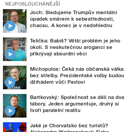
NEJPOSLOUCHANĚJŠÍ
Joch: Sledujeme Trumpův mentální
úpadek směrem k sebestřednosti,
chaosu. A konec je v nedohlednu
Telička: Babiš? Větší problém je jeho
okolí. S neskutečnou arogancí se
přikrývají absurdní věci
Michopulos: Čeká nás občanská válka
bez střelby. Prezidentské volby budou
džihádem vůči Pavlovi
Bartkovský: Společnost se dělí na dva
tábory. Jeden argumentuje, druhý si
tvoří paralelní realitu
Jaké je Chorvatsko bez turistů?