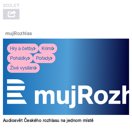
mujRozhlas
Hry a četby
Krimi
Pohádky
Pořady
Živé vysílání
Audiosvět Českého rozhlasu na jednom místě