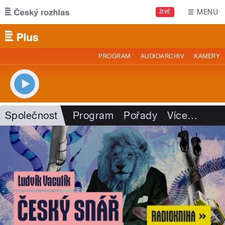
Přejít k hlavnímu obsahu
MENU
ŽIVĚ
PROGRAM
AUDIOARCHIV
KAMERY
Společnost
Program
Pořady
Více
…