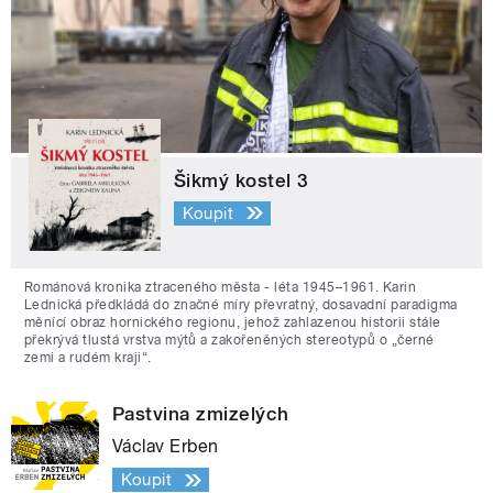
Šikmý kostel 3
Koupit
Románová kronika ztraceného města - léta 1945–1961. Karin
Lednická předkládá do značné míry převratný, dosavadní paradigma
měnící obraz hornického regionu, jehož zahlazenou historii stále
překrývá tlustá vrstva mýtů a zakořeněných stereotypů o „černé
zemi a rudém kraji“.
Pastvina zmizelých
Václav Erben
Koupit