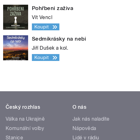
Pohřbeni zaživa
Vít Vencl
Koupit
Sedmikrásky na nebi
Jiří Dušek a kol.
Koupit
Český rozhlas
O nás
Válka na Ukrajině
Jak nás naladíte
Komunální volby
Nápověda
Stanice
Lidé v rádiu