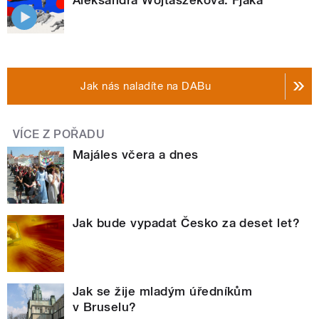
Aleksandra Wojtaszeková: Fjaka
Jak nás naladíte na DABu
VÍCE Z POŘADU
Majáles včera a dnes
Jak bude vypadat Česko za deset let?
Jak se žije mladým úředníkům
v Bruselu?