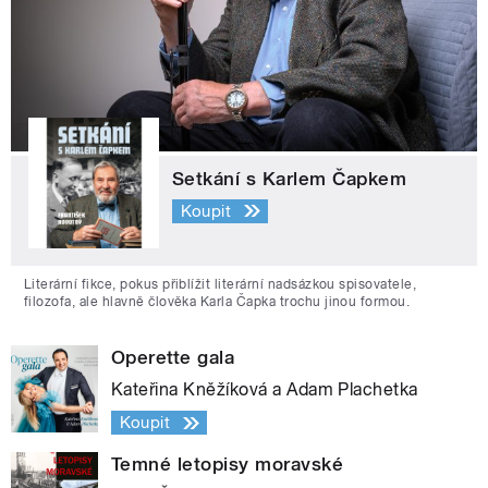
Setkání s Karlem Čapkem
Koupit
Literární fikce, pokus přiblížit literární nadsázkou spisovatele,
filozofa, ale hlavně člověka Karla Čapka trochu jinou formou.
Operette gala
Kateřina Kněžíková a Adam Plachetka
Koupit
Temné letopisy moravské