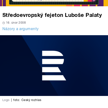
Středoevropský fejeton Luboše Palaty
16. únor 2008
Názory a argumenty
Logo
|
foto:
Český rozhlas