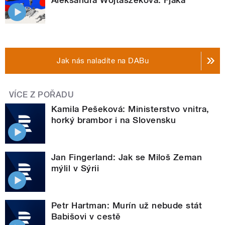
Aleksandra Wojtaszeková: Fjaka
Jak nás naladíte na DABu
VÍCE Z POŘADU
Kamila Pešeková: Ministerstvo vnitra,
horký brambor i na Slovensku
Jan Fingerland: Jak se Miloš Zeman
mýlil v Sýrii
Petr Hartman: Murín už nebude stát
Babišovi v cestě