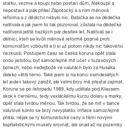
statku, vezme a koupí nebo postaví dům. Nekoupil a
nepostavil a pak přišel Zápotocký a s ním měnová
reforma a z dědictví nebylo nic. Babička se na dědečka
naštvala a jak jsem to tak pozoroval, zůstala na dědečka
naštvaná ještě hezkých pár desítek let. Naštvali se i
dělníci, kteří se kvůli měnové reformě poprvé proti
komunistům vzbouřili a ti si už potom nikdy nic takového
nezkusili. Postupem času se česká koruna opět stala
onou jistotou, byť samozřejmě mít účet v tuzexových
bonech, nebo nedejbože ve valutách bylo za Husáka
daleko větší terno. Také jsem si na konci osmdesátých
let jeden takový založil, ale velmi brzy mě přestal zajímat.
Koruna se po listopadu 1989, kdy udělala pod Klausem
skok k černému, tedy vexláckému kurzu dolaru a marky,
opět stala tvrdou měnou. Tak tvrdou, že se mít v bance
valutové konto se brzy nevyplatilo. Inflace samozřejmě
přišla, nějak se ty komunistické ceny s těmi novými
kapitalistickými musely srovnat, ale snad až na pozemky