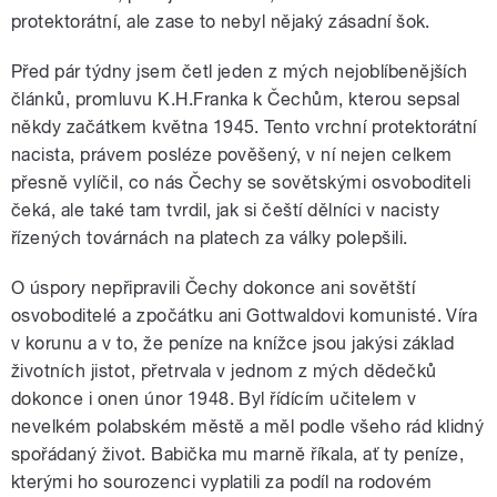
protektorátní, ale zase to nebyl nějaký zásadní šok.
pause
Před pár týdny jsem četl jeden z mých nejoblíbenějších
článků, promluvu K.H.Franka k Čechům, kterou sepsal
někdy začátkem května 1945. Tento vrchní protektorátní
nacista, právem posléze pověšený, v ní nejen celkem
přesně vylíčil, co nás Čechy se sovětskými osvoboditeli
čeká, ale také tam tvrdil, jak si čeští dělníci v nacisty
řízených továrnách na platech za války polepšili.
O úspory nepřipravili Čechy dokonce ani sovětští
osvoboditelé a zpočátku ani Gottwaldovi komunisté. Víra
v korunu a v to, že peníze na knížce jsou jakýsi základ
životních jistot, přetrvala v jednom z mých dědečků
dokonce i onen únor 1948. Byl řídícím učitelem v
nevelkém polabském městě a měl podle všeho rád klidný
spořádaný život. Babička mu marně říkala, ať ty peníze,
kterými ho sourozenci vyplatili za podíl na rodovém