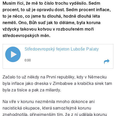
Musím říci, že mě to číslo trochu vyděsilo. Sedm
procent, to už je opravdu dost. Sedm procent inflace,
to je něco, co jsme tu dlouhá, hodně dlouhá léta
neměli. Ono, Bůh suď jak to děláme, byla koruna
vždycky takovou kotvou v rozbouřeném moři
středoevropských měn.
Středoevropský fejeton Luboše Palaty
0:00
Play /
Středoevropský fejeton Luboše Palaty
Začalo to už někdy na První republiky, kdy v Německu
byla inflace jako dneska v Zimbabwe a krabička sirek tam
byla za tisíce a pak za miliardy.
Na víře v korunu nezměnila mnoho dokonce ani
nacistická okupace, která samozřejmě korunu
znehodnotila, přinejmenším tím, že z ní udělala korunu