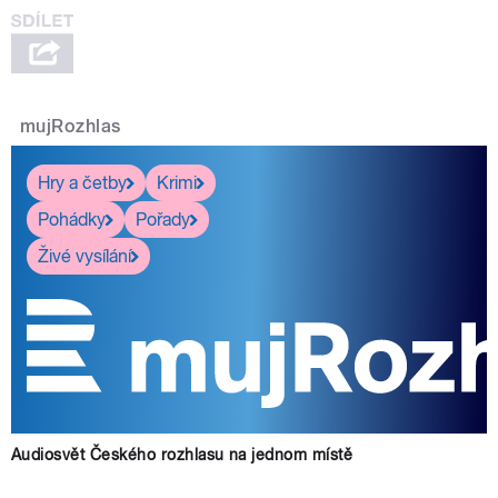
mujRozhlas
Hry a četby
Krimi
Pohádky
Pořady
Živé vysílání
Audiosvět Českého rozhlasu na jednom místě