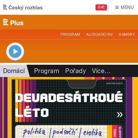
Přejít k hlavnímu obsahu
MENU
ŽIVĚ
PROGRAM
AUDIOARCHIV
KAMERY
Domácí
Program
Pořady
Více
…