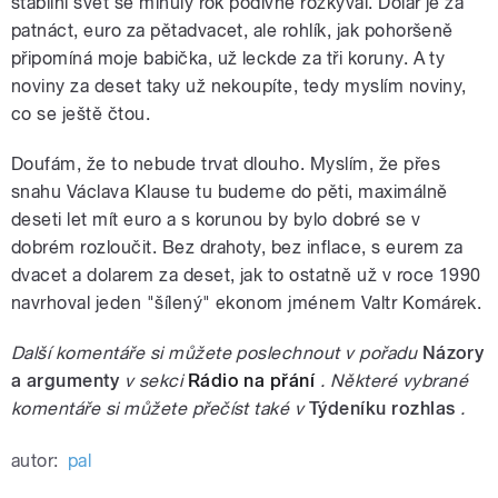
stabilní svět se minulý rok podivně rozkýval. Dolar je za
patnáct, euro za pětadvacet, ale rohlík, jak pohoršeně
připomíná moje babička, už leckde za tři koruny. A ty
noviny za deset taky už nekoupíte, tedy myslím noviny,
co se ještě čtou.
Doufám, že to nebude trvat dlouho. Myslím, že přes
snahu Václava Klause tu budeme do pěti, maximálně
deseti let mít euro a s korunou by bylo dobré se v
dobrém rozloučit. Bez drahoty, bez inflace, s eurem za
dvacet a dolarem za deset, jak to ostatně už v roce 1990
navrhoval jeden "šílený" ekonom jménem Valtr Komárek.
Další komentáře si můžete poslechnout v pořadu
Názory
a argumenty
v sekci
Rádio na přání
. Některé vybrané
komentáře si můžete přečíst také v
Týdeníku rozhlas
.
autor:
pal