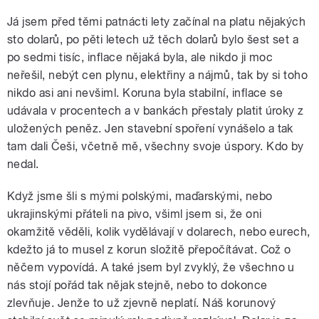
Já jsem před těmi patnácti lety začínal na platu nějakých
sto dolarů, po pěti letech už těch dolarů bylo šest set a
po sedmi tisíc, inflace nějaká byla, ale nikdo ji moc
neřešil, nebýt cen plynu, elektřiny a nájmů, tak by si toho
nikdo asi ani nevšiml. Koruna byla stabilní, inflace se
udávala v procentech a v bankách přestaly platit úroky z
uložených peněz. Jen stavební spoření vynášelo a tak
tam dali Češi, včetně mě, všechny svoje úspory. Kdo by
nedal.
Když jsme šli s mými polskými, maďarskými, nebo
ukrajinskými přáteli na pivo, všiml jsem si, že oni
okamžitě věděli, kolik vydělávají v dolarech, nebo eurech,
kdežto já to musel z korun složitě přepočítávat. Což o
něčem vypovídá. A také jsem byl zvyklý, že všechno u
nás stojí pořád tak nějak stejně, nebo to dokonce
zlevňuje. Jenže to už zjevně neplatí. Náš korunový