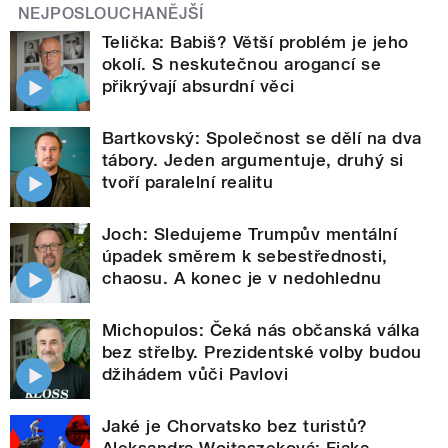
NEJPOSLOUCHANĚJŠÍ
Telička: Babiš? Větší problém je jeho
okolí. S neskutečnou arogancí se
přikrývají absurdní věci
Bartkovský: Společnost se dělí na dva
tábory. Jeden argumentuje, druhý si
tvoří paralelní realitu
Joch: Sledujeme Trumpův mentální
úpadek směrem k sebestřednosti,
chaosu. A konec je v nedohlednu
Michopulos: Čeká nás občanská válka
bez střelby. Prezidentské volby budou
džihádem vůči Pavlovi
Jaké je Chorvatsko bez turistů?