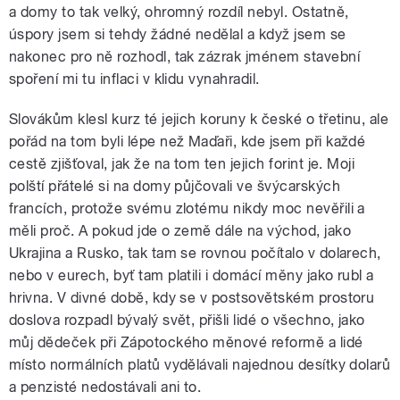
a domy to tak velký, ohromný rozdíl nebyl. Ostatně,
úspory jsem si tehdy žádné nedělal a když jsem se
nakonec pro ně rozhodl, tak zázrak jménem stavební
spoření mi tu inflaci v klidu vynahradil.
Slovákům klesl kurz té jejich koruny k české o třetinu, ale
pořád na tom byli lépe než Maďaři, kde jsem při každé
cestě zjišťoval, jak že na tom ten jejich forint je. Moji
polští přátelé si na domy půjčovali ve švýcarských
francích, protože svému zlotému nikdy moc nevěřili a
měli proč. A pokud jde o země dále na východ, jako
Ukrajina a Rusko, tak tam se rovnou počítalo v dolarech,
nebo v eurech, byť tam platili i domácí měny jako rubl a
hrivna. V divné době, kdy se v postsovětském prostoru
doslova rozpadl bývalý svět, přišli lidé o všechno, jako
můj dědeček při Zápotockého měnové reformě a lidé
místo normálních platů vydělávali najednou desítky dolarů
a penzisté nedostávali ani to.