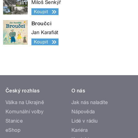
Miloš Šenkýř
Koupit
Broučci
Jan Karafiát
Koupit
Český rozhlas
O nás
Válka na Ukrajině
Jak nás naladíte
Komunální volby
Nápověda
Stanice
Lidé v rádiu
eShop
Kariéra