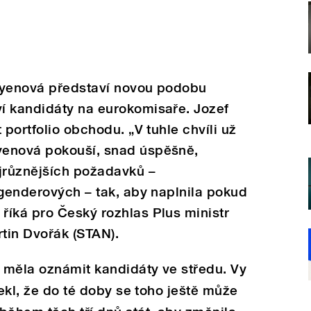
eyenová představí novou podobu
í kandidáty na eurokomisaře. Jozef
 portfolio obchodu. „V tuhle chvíli už
yenová pokouší, snad úspěšně,
ejrůznějších požadavků –
 genderových – tak, aby naplnila pokud
říká pro Český rozhlas Plus ministr
rtin Dvořák (STAN).
 měla oznámit kandidáty ve středu. Vy
řekl, že do té doby se toho ještě může