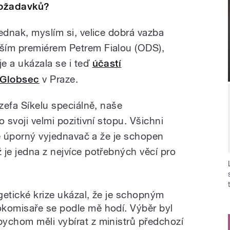
ožadavků?
ednak, myslím si, velice dobrá vazba
ším premiérem Petrem Fialou (ODS),
e a ukázala se i teď
účastí
 Globsec
v Praze.
ozefa Síkelu speciálně, naše
 svoji velmi pozitivní stopu. Všichni
 je úporný vyjednavač a že je schopen
 je jedna z nejvíce potřebných věcí pro
etické krize ukázal, že je schopným
okomisaře se podle mě hodí. Výběr byl
ychom měli vybírat z ministrů předchozí