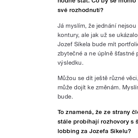
hodně stát. Co by se mohlo 
své rozhodnutí?
Já myslím, že jednání nejsou
kontury, ale jak už se ukázalo
Jozef Síkela bude mít portfoli
zbytečné a ne úplně šťastné
výsledku.
Můžou se dít ještě různé věci
může dojít ke změnám. Myslím,
bude.
To znamená, že ze strany č
stále probíhají rozhovory s
lobbing za Jozefa Síkelu?