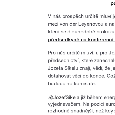
p
V náš prospěch určitě mluví j
mezi von der Leyenovou a na
která se dlouhodobě prokazuj
předsedkyně na konferenci
Pro nás určitě mluví, a pro J
předsednictví, které zanechalo
Jozefa Síkelu znají, vědí, že
dotahovat věci do konce. Což
budoucího komisaře.
.
@JozefSikela
již během energ
vyjednavačem. Na pozici eur
rozhodně snadnější, než kdyb