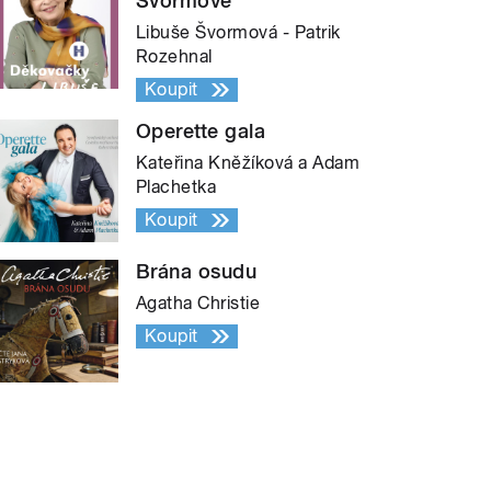
Švormové
Libuše Švormová - Patrik
Rozehnal
Koupit
Operette gala
Kateřina Kněžíková a Adam
Plachetka
Koupit
Brána osudu
Agatha Christie
Koupit