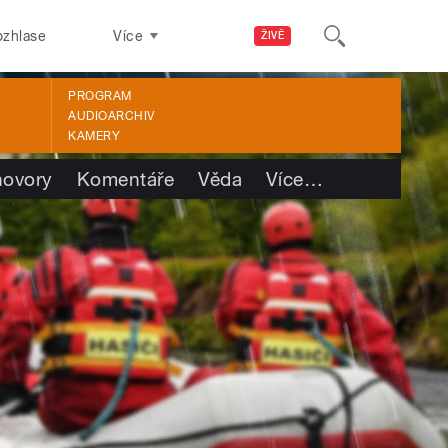
ozhlase
Více
ŽIVĚ
PROGRAM
AUDIOARCHIV
KAMERY
ovory
Komentáře
Věda
Více
…