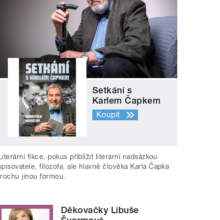
Setkání s
Karlem Čapkem
Koupit
Literární fikce, pokus přiblížit literární nadsázkou
spisovatele, filozofa, ale hlavně člověka Karla Čapka
trochu jinou formou.
Děkovačky Libuše