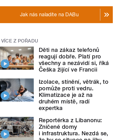
Jak nás naladíte na DABu
VÍCE Z POŘADU
Děti na zákaz telefonů
reagují dobře. Platí pro
všechny a nezávidí si, říká
Češka žijící ve Francii
Izolace, stínění, větrák, to
pomůže proti vedru.
Klimatizace je až na
druhém místě, radí
expertka
Reportérka z Libanonu:
Zničené domy
i infrastruktura. Nezdá se,
že by se situace na jihu