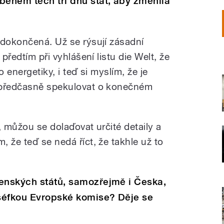
během těch tří dnů stát, aby změnila
 dokončená. Už se rýsují zásadní
 předtím při vyhlášení listu die Welt, že
o energetiky, i teď si myslím, že je
 předčasně spekulovat o konečném
, můžou se dolaďovat určité detaily a
 že teď se nedá říct, že takhle už to
lenských států, samozřejmě i Česka,
 šéfkou Evropské komise? Děje se