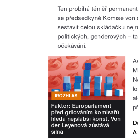
Ten probíhá téměř permanentně
se předsedkyně Komise von 
sestavit celou skládačku nej
politických, genderových – 
očekávání.
A
M
N
l
IROZHLAS
a
Faktor: Europarlament
p
před grilováním komisařů
hledá nejslabší kořist. Von
D
der Leyenová zůstává
silná
A