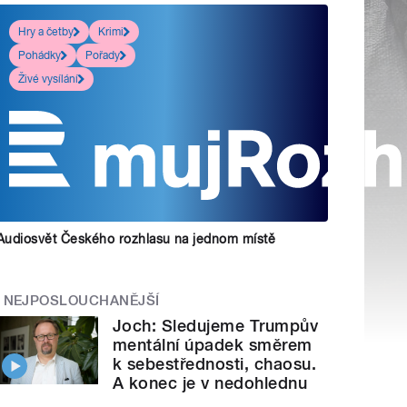
Hry a četby
Krimi
Pohádky
Pořady
Živé vysílání
Audiosvět Českého rozhlasu na jednom místě
NEJPOSLOUCHANĚJŠÍ
Joch: Sledujeme Trumpův
mentální úpadek směrem
k sebestřednosti, chaosu.
A konec je v nedohlednu