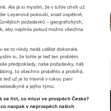
. Ale já si myslím, že v tuhle chvíli už
der Leyenová pokouší, snad úspěšně,
různějších požadavků – geografických,
tak, aby naplnila pokud možno všechna
si se to nikdy nedá udělat dokonale.
yslím si, že tohle je teď ten problém.
aše předpoklady, naše požadavky, náš
obbing, to všechno proběhlo a probíhá,
le teď už je to hlavně v rukou paní
ředsedkyně a jejího týmu.
á se říct, co mluví ve prospěch Česka?
 co naopak v neprospěch našich