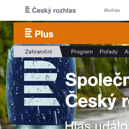
Přejít k hlavnímu obsahu
iRozhlas
Zahraniční
Program
Pořady
A