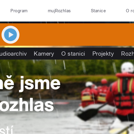
Program
mujRozhlas
Stanice
O r
udioarchiv
Kamery
O stanici
Projekty
Rozh