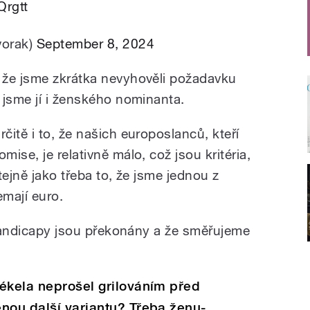
Qrgtt
vorak)
September 8, 2024
 že jsme zkrátka nevyhověli požadavku
 jsme jí i ženského nominanta.
itě i to, že našich europoslanců, kteří
ise, je relativně málo, což jsou kritéria,
Stejně jako třeba to, že jsme jednou z
emají euro.
e handicapy jsou překonány a že směřujeme
ékela neprošel grilováním před
nou další variantu? Třeba ženu-