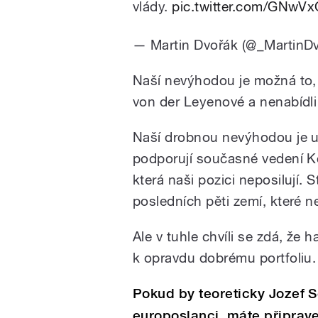
vlády.
pic.twitter.com/GNwVx
— Martin Dvořák (@_MartinD
Naší nevýhodou je možná to,
von der Leyenové a nenabídli
Naší drobnou nevýhodou je urč
podporují současné vedení Kom
která naši pozici neposilují. 
posledních pěti zemí, které n
Ale v tuhle chvíli se zdá, ž
k opravdu dobrému portfoliu.
Pokud by teoreticky Jozef S
europoslanci, máte připrave