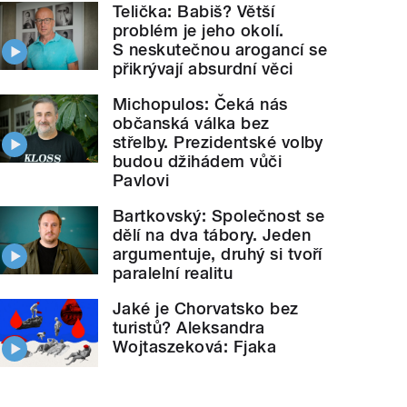
Telička: Babiš? Větší
problém je jeho okolí.
S neskutečnou arogancí se
přikrývají absurdní věci
Michopulos: Čeká nás
občanská válka bez
střelby. Prezidentské volby
budou džihádem vůči
Pavlovi
Bartkovský: Společnost se
dělí na dva tábory. Jeden
argumentuje, druhý si tvoří
paralelní realitu
Jaké je Chorvatsko bez
turistů? Aleksandra
Wojtaszeková: Fjaka