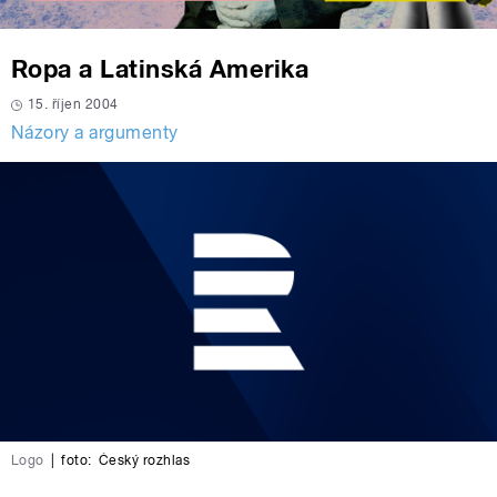
Ropa a Latinská Amerika
15. říjen 2004
Názory a argumenty
Logo
|
foto:
Český rozhlas