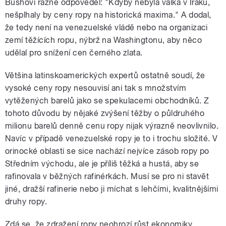
Bushovi rázně odpověděl: "Kdyby nebyla válka v Iráku,
nešplhaly by ceny ropy na historická maxima." A dodal,
že tedy není na venezuelské vládě nebo na organizaci
zemí těžících ropu, nýbrž na Washingtonu, aby něco
udělal pro snížení cen černého zlata.
Většina latinskoamerických expertů ostatně soudí, že
vysoké ceny ropy nesouvisí ani tak s množstvím
vytěžených barelů jako se spekulacemi obchodníků. Z
tohoto důvodu by nějaké zvýšení těžby o půldruhého
milionu barelů denně cenu ropy nijak výrazně neovlivnilo.
Navíc v případě venezuelské ropy je to i trochu složité. V
orinocké oblasti se sice nachází nejvíce zásob ropy po
Středním východu, ale je příliš těžká a hustá, aby se
rafinovala v běžných rafinérkách. Musí se pro ni stavět
jiné, dražší rafinerie nebo ji míchat s lehčími, kvalitnějšími
druhy ropy.
Zdá se, že zdražení ropy neohrozí růst ekonomiky