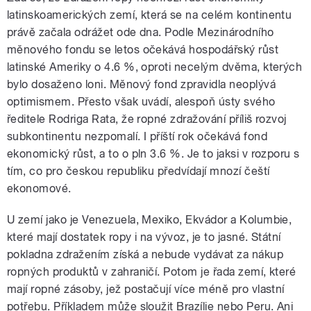
latinskoamerických zemí, která se na celém kontinentu
právě začala odrážet ode dna. Podle Mezinárodního
měnového fondu se letos očekává hospodářský růst
latinské Ameriky o 4.6 %, oproti necelým dvěma, kterých
bylo dosaženo loni. Měnový fond zpravidla neoplývá
optimismem. Přesto však uvádí, alespoň ústy svého
ředitele Rodriga Rata, že ropné zdražování příliš rozvoj
subkontinentu nezpomalí. I příští rok očekává fond
ekonomický růst, a to o pln 3.6 %. Je to jaksi v rozporu s
tím, co pro českou republiku předvídají mnozí čeští
ekonomové.
U zemí jako je Venezuela, Mexiko, Ekvádor a Kolumbie,
které mají dostatek ropy i na vývoz, je to jasné. Státní
pokladna zdražením získá a nebude vydávat za nákup
ropných produktů v zahraničí. Potom je řada zemí, které
mají ropné zásoby, jež postačují více méně pro vlastní
potřebu. Příkladem může sloužit Brazílie nebo Peru. Ani