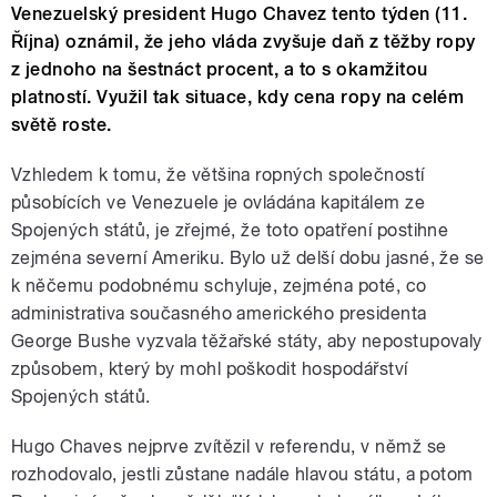
Venezuelský president Hugo Chavez tento týden (11.
Října) oznámil, že jeho vláda zvyšuje daň z těžby ropy
z jednoho na šestnáct procent, a to s okamžitou
platností. Využil tak situace, kdy cena ropy na celém
světě roste.
Vzhledem k tomu, že většina ropných společností
působících ve Venezuele je ovládána kapitálem ze
Spojených států, je zřejmé, že toto opatření postihne
zejména severní Ameriku. Bylo už delší dobu jasné, že se
k něčemu podobnému schyluje, zejména poté, co
administrativa současného amerického presidenta
George Bushe vyzvala těžařské státy, aby nepostupovaly
způsobem, který by mohl poškodit hospodářství
Spojených států.
Hugo Chaves nejprve zvítězil v referendu, v němž se
rozhodovalo, jestli zůstane nadále hlavou státu, a potom