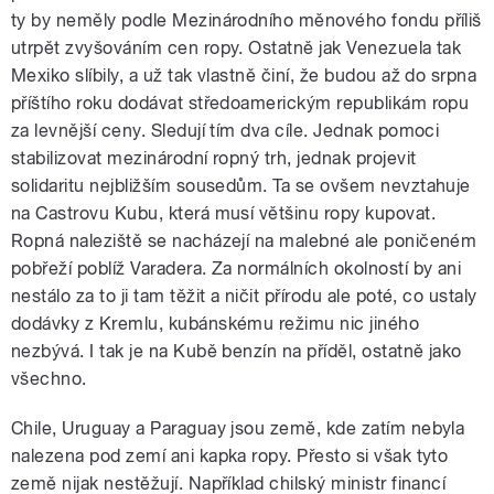
ty by neměly podle Mezinárodního měnového fondu příliš
utrpět zvyšováním cen ropy. Ostatně jak Venezuela tak
Mexiko slíbily, a už tak vlastně činí, že budou až do srpna
příštího roku dodávat středoamerickým republikám ropu
za levnější ceny. Sledují tím dva cíle. Jednak pomoci
stabilizovat mezinárodní ropný trh, jednak projevit
solidaritu nejbližším sousedům. Ta se ovšem nevztahuje
na Castrovu Kubu, která musí většinu ropy kupovat.
Ropná naleziště se nacházejí na malebné ale poničeném
pobřeží poblíž Varadera. Za normálních okolností by ani
nestálo za to ji tam těžit a ničit přírodu ale poté, co ustaly
dodávky z Kremlu, kubánskému režimu nic jiného
nezbývá. I tak je na Kubě benzín na příděl, ostatně jako
všechno.
Chile, Uruguay a Paraguay jsou země, kde zatím nebyla
nalezena pod zemí ani kapka ropy. Přesto si však tyto
země nijak nestěžují. Například chilský ministr financí