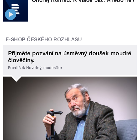
Ondřej Konrád: K vládě blíž. Anebo ne?
E-SHOP ČESKÉHO ROZHLASU
Přijměte pozvání na úsměvný doušek moudré
člověčiny.
František Novotný, moderátor