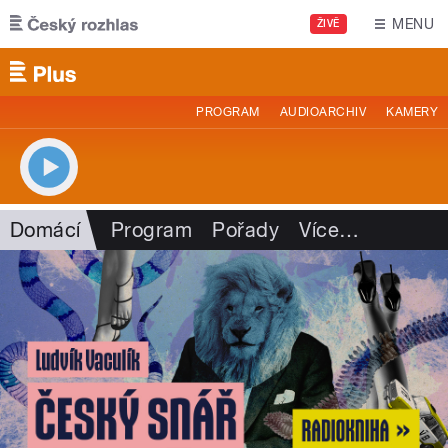
Přejít k hlavnímu obsahu
MENU
ŽIVĚ
PROGRAM
AUDIOARCHIV
KAMERY
Domácí
Program
Pořady
Více
…