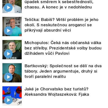
úpadek směrem k sebestřednosti,
chaosu. A konec je v nedohlednu
Telička: Babiš? Větší problém je jeho
okolí. S neskutečnou arogancí se
přikrývají absurdní věci
Michopulos: Čeká nás občanská válka
bez střelby. Prezidentské volby budou
džihádem vůči Pavlovi
Bartkovský: Společnost se dělí na dva
tábory. Jeden argumentuje, druhý si
tvoří paralelní realitu
Jaké je Chorvatsko bez turistů?
Aleksandra Wojtaszeková: Fjaka