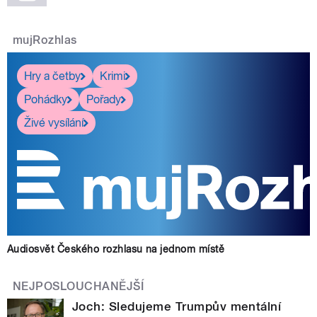
mujRozhlas
Hry a četby
Krimi
Pohádky
Pořady
Živé vysílání
Audiosvět Českého rozhlasu na jednom místě
NEJPOSLOUCHANĚJŠÍ
Joch: Sledujeme Trumpův mentální