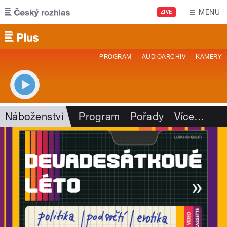
Přejít k hlavnímu obsahu
MENU
ŽIVĚ
PROGRAM
AUDIOARCHIV
KAMERY
Náboženství
Program
Pořady
Více
…