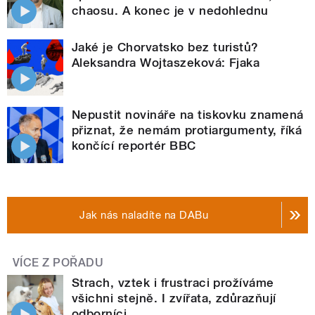
chaosu. A konec je v nedohlednu
Jaké je Chorvatsko bez turistů?
Aleksandra Wojtaszeková: Fjaka
Nepustit novináře na tiskovku znamená
přiznat, že nemám protiargumenty, říká
končící reportér BBC
Jak nás naladíte na DABu
VÍCE Z POŘADU
Strach, vztek i frustraci prožíváme
všichni stejně. I zvířata, zdůrazňují
odborníci