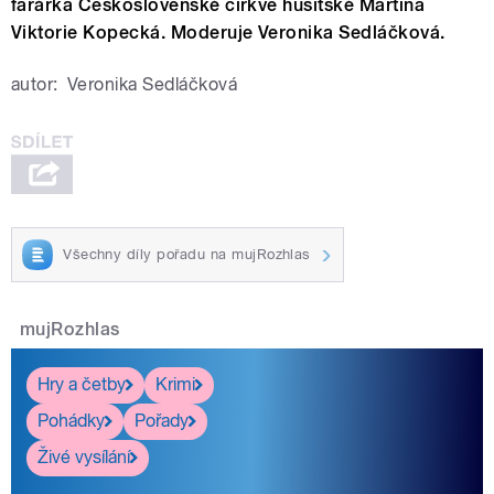
farářka Československé církve husitské Martina
Viktorie Kopecká. Moderuje Veronika Sedláčková.
autor:
Veronika Sedláčková
Všechny díly pořadu na mujRozhlas
mujRozhlas
Hry a četby
Krimi
Pohádky
Pořady
Živé vysílání