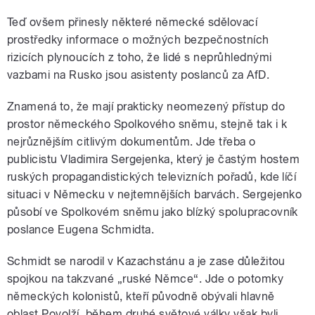
Teď ovšem přinesly některé německé sdělovací
prostředky informace o možných bezpečnostních
rizicích plynoucích z toho, že lidé s neprůhlednými
vazbami na Rusko jsou asistenty poslanců za AfD.
Znamená to, že mají prakticky neomezený přístup do
prostor německého Spolkového sněmu, stejně tak i k
nejrůznějším citlivým dokumentům. Jde třeba o
publicistu Vladimira Sergejenka, který je častým hostem
ruských propagandistických televizních pořadů, kde líčí
situaci v Německu v nejtemnějších barvách. Sergejenko
působí ve Spolkovém sněmu jako blízký spolupracovník
poslance Eugena Schmidta.
Schmidt se narodil v Kazachstánu a je zase důležitou
spojkou na takzvané „ruské Němce“. Jde o potomky
německých kolonistů, kteří původně obývali hlavně
oblast Povolží, během druhé světové války však byli