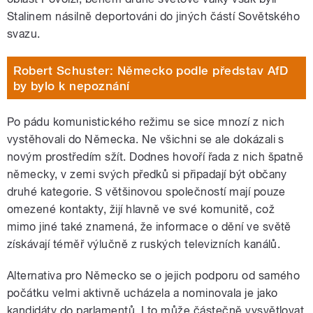
Stalinem násilně deportováni do jiných částí Sovětského
svazu.
Robert Schuster: Německo podle představ AfD
by bylo k nepoznání
Po pádu komunistického režimu se sice mnozí z nich
vystěhovali do Německa. Ne všichni se ale dokázali s
novým prostředím sžít. Dodnes hovoří řada z nich špatně
německy, v zemi svých předků si připadají být občany
druhé kategorie. S většinovou společností mají pouze
omezené kontakty, žijí hlavně ve své komunitě, což
mimo jiné také znamená, že informace o dění ve světě
získávají téměř výlučně z ruských televizních kanálů.
Alternativa pro Německo se o jejich podporu od samého
počátku velmi aktivně ucházela a nominovala je jako
kandidáty do parlamentů. I to může částečně vysvětlovat