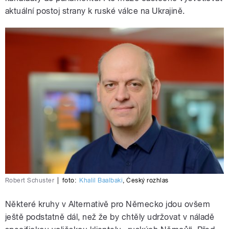
aktuální postoj strany k ruské válce na Ukrajině.
Robert Schuster
|
foto:
Khalil Baalbaki
,
Český rozhlas
Některé kruhy v Alternativě pro Německo jdou ovšem
ještě podstatně dál, než že by chtěly udržovat v náladě