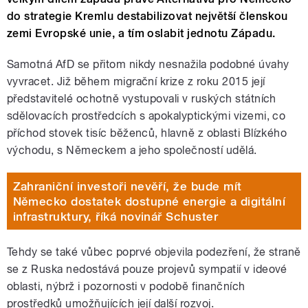
do strategie Kremlu destabilizovat největší členskou
zemi Evropské unie, a tím oslabit jednotu Západu.
Samotná AfD se přitom nikdy nesnažila podobné úvahy
vyvracet. Již během migrační krize z roku 2015 její
představitelé ochotně vystupovali v ruských státních
sdělovacích prostředcích s apokalyptickými vizemi, co
příchod stovek tisíc běženců, hlavně z oblasti Blízkého
východu, s Německem a jeho společností udělá.
Zahraniční investoři nevěří, že bude mít
Německo dostatek dostupné energie a digitální
infrastruktury, říká novinář Schuster
Tehdy se také vůbec poprvé objevila podezření, že straně
se z Ruska nedostává pouze projevů sympatií v ideové
oblasti, nýbrž i pozornosti v podobě finančních
prostředků umožňujících její další rozvoj.