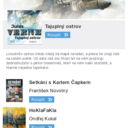
Tajuplný ostrov
Koupit
Lincolnův ostrov nikdo nikdy na mapě nenašel, a přece ho znají lidé
na celém světě. Už déle než sto třicet let na něm prožívají
dobrodružství s pěticí trosečníků, kteří na něm našli útočiště, a
hlavně nejedno tajemství.
Setkání s Karlem Čapkem
František Novotný
Koupit
HoKlaFaKla
Ondřej Kukal
Koupit