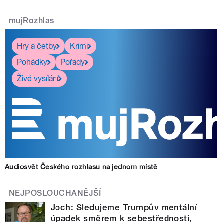
mujRozhlas
Hry a četby
Krimi
Pohádky
Pořady
Živé vysílání
Audiosvět Českého rozhlasu na jednom místě
NEJPOSLOUCHANĚJŠÍ
Joch: Sledujeme Trumpův mentální
úpadek směrem k sebestřednosti,