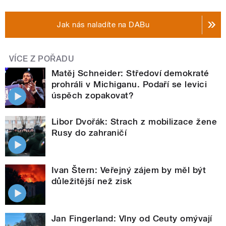
Jak nás naladíte na DABu
VÍCE Z POŘADU
Matěj Schneider: Středoví demokraté
prohráli v Michiganu. Podaří se levici
úspěch zopakovat?
Libor Dvořák: Strach z mobilizace žene
Rusy do zahraničí
Ivan Štern: Veřejný zájem by měl být
důležitější než zisk
Jan Fingerland: Vlny od Ceuty omývají