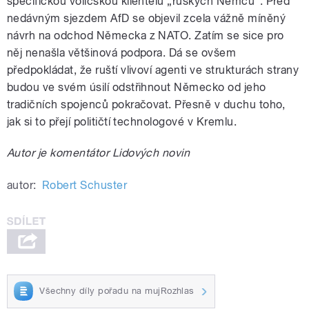
specifickou voličskou klientelu „ruských Němců“. Před
nedávným sjezdem AfD se objevil zcela vážně míněný
návrh na odchod Německa z NATO. Zatím se sice pro
něj nenašla většinová podpora. Dá se ovšem
předpokládat, že ruští vlivoví agenti ve strukturách strany
budou ve svém úsilí odstřihnout Německo od jeho
tradičních spojenců pokračovat. Přesně v duchu toho,
jak si to přejí političtí technologové v Kremlu.
Autor je komentátor Lidových novin
autor:
Robert Schuster
Všechny díly pořadu na mujRozhlas