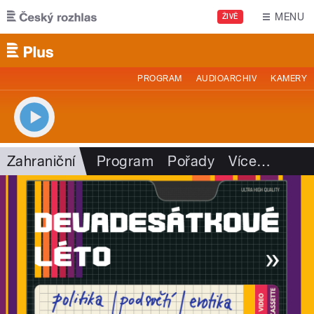
Přejít k hlavnímu obsahu
MENU
ŽIVĚ
PROGRAM
AUDIOARCHIV
KAMERY
Zahraniční
Program
Pořady
Více
…