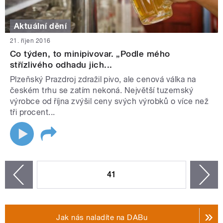
Aktuální dění
21. říjen 2016
Co týden, to minipivovar. „Podle mého
střízlivého odhadu jich...
Plzeňský Prazdroj zdražil pivo, ale cenová válka na
českém trhu se zatím nekoná. Největší tuzemský
výrobce od října zvýšil ceny svých výrobků o více než
tři procent...
STRÁNKY
41
n
zí
Jak nás naladíte na DABu