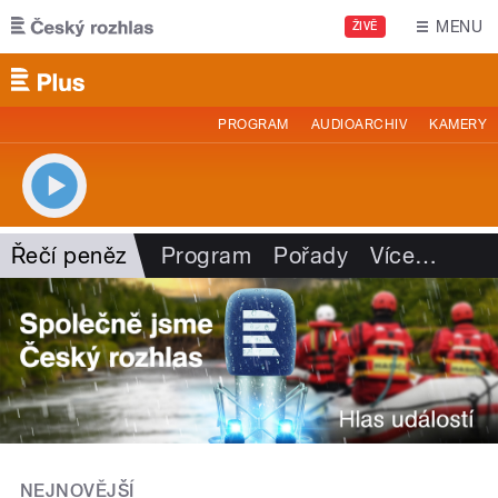
Přejít k hlavnímu obsahu
MENU
ŽIVĚ
PROGRAM
AUDIOARCHIV
KAMERY
Řečí peněz
Program
Pořady
Více
…
NEJNOVĚJŠÍ