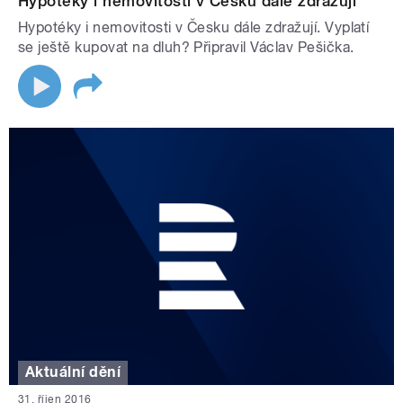
Hypotéky i nemovitosti v Česku dále zdražují
Hypotéky i nemovitosti v Česku dále zdražují. Vyplatí
se ještě kupovat na dluh? Připravil Václav Pešička.
Aktuální dění
31. říjen 2016