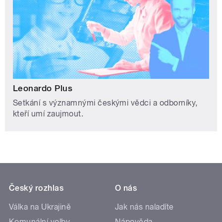
Leonardo Plus
Setkání s významnými českými vědci a odborníky,
kteří umí zaujmout.
Český rozhlas
O nás
Válka na Ukrajině
Jak nás naladíte
Komunální volby
Nápověda