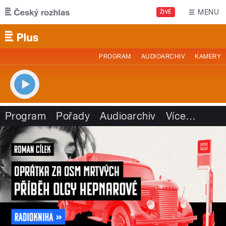
Přejít k hlavnímu obsahu
MENU
ŽIVĚ
PROGRAM
AUDIOARCHIV
KAMERY
Program
Pořady
Audioarchiv
Více
…