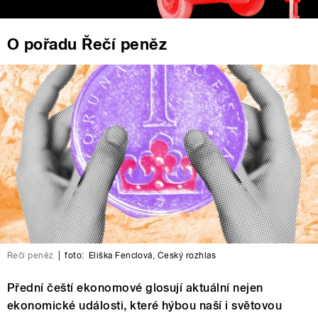
O pořadu Řečí peněz
Řečí peněz
|
foto:
Eliška Fenclová
,
Český rozhlas
Přední čeští ekonomové glosují aktuální nejen
ekonomické události, které hýbou naší i světovou