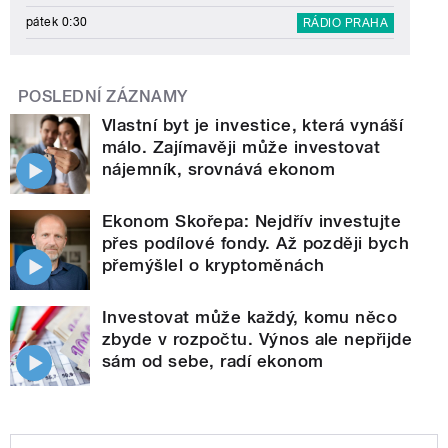
pátek 0:30
RÁDIO PRAHA
POSLEDNÍ ZÁZNAMY
Vlastní byt je investice, která vynáší
málo. Zajímavěji může investovat
nájemník, srovnává ekonom
Ekonom Skořepa: Nejdřív investujte
přes podílové fondy. Až později bych
přemýšlel o kryptoměnách
Investovat může každý, komu něco
zbyde v rozpočtu. Výnos ale nepřijde
sám od sebe, radí ekonom