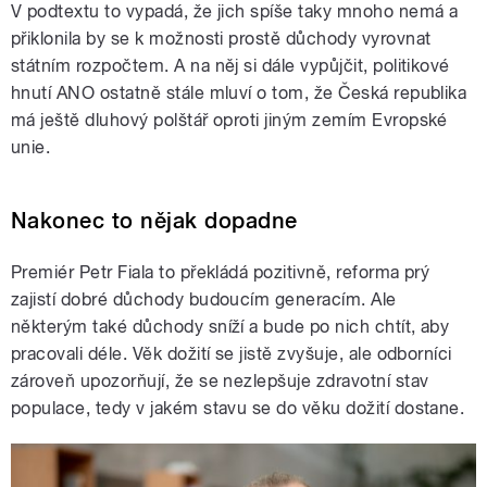
V podtextu to vypadá, že jich spíše taky mnoho nemá a
přiklonila by se k možnosti prostě důchody vyrovnat
státním rozpočtem. A na něj si dále vypůjčit, politikové
hnutí ANO ostatně stále mluví o tom, že Česká republika
má ještě dluhový polštář oproti jiným zemím Evropské
unie.
Nakonec to nějak dopadne
Premiér Petr Fiala to překládá pozitivně, reforma prý
zajistí dobré důchody budoucím generacím. Ale
některým také důchody sníží a bude po nich chtít, aby
pracovali déle. Věk dožití se jistě zvyšuje, ale odborníci
zároveň upozorňují, že se nezlepšuje zdravotní stav
populace, tedy v jakém stavu se do věku dožití dostane.