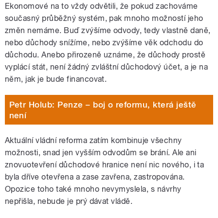
Ekonomové na to vždy odvětili, že pokud zachováme
současný průběžný systém, pak mnoho možností jeho
změn nemáme. Buď zvýšíme odvody, tedy vlastně daně,
nebo důchody snížíme, nebo zvýšíme věk odchodu do
důchodu. Anebo přirozeně uznáme, že důchody prostě
vyplácí stát, není žádný zvláštní důchodový účet, a je na
něm, jak je bude financovat.
Petr Holub: Penze – boj o reformu, která ještě
není
Aktuální vládní reforma zatím kombinuje všechny
možnosti, snad jen vyšším odvodům se brání. Ale ani
znovuotevření důchodové hranice není nic nového, i ta
byla dříve otevřena a zase zavřena, zastropována.
Opozice toho také mnoho nevymyslela, s návrhy
nepřišla, nebude je prý dávat vládě.