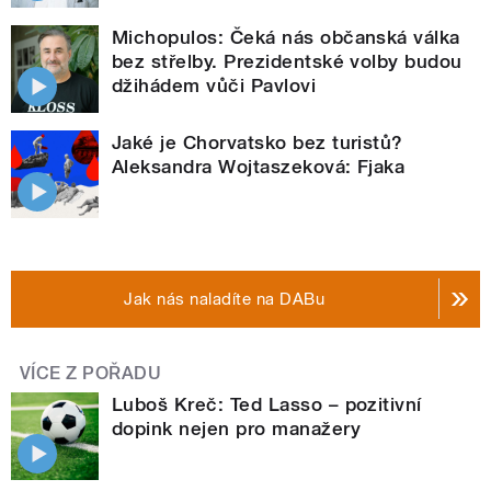
Michopulos: Čeká nás občanská válka
bez střelby. Prezidentské volby budou
džihádem vůči Pavlovi
Jaké je Chorvatsko bez turistů?
Aleksandra Wojtaszeková: Fjaka
Jak nás naladíte na DABu
VÍCE Z POŘADU
Luboš Kreč: Ted Lasso – pozitivní
dopink nejen pro manažery