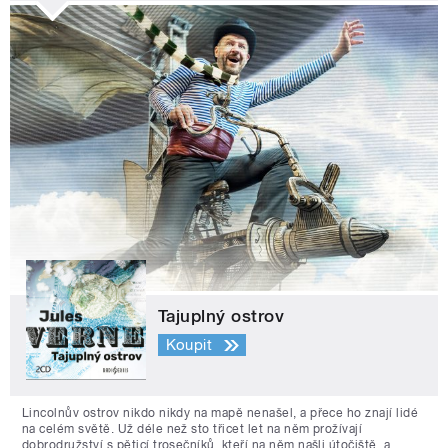
Tajuplný ostrov
Koupit
Lincolnův ostrov nikdo nikdy na mapě nenašel, a přece ho znají lidé
na celém světě. Už déle než sto třicet let na něm prožívají
dobrodružství s pěticí trosečníků, kteří na něm našli útočiště, a