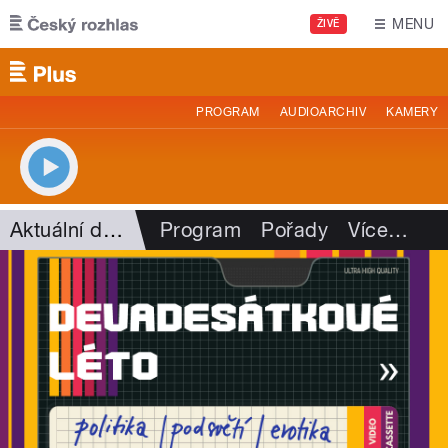
Přejít k hlavnímu obsahu
MENU
ŽIVĚ
PROGRAM
AUDIOARCHIV
KAMERY
Aktuální dění
Program
Pořady
Více
…