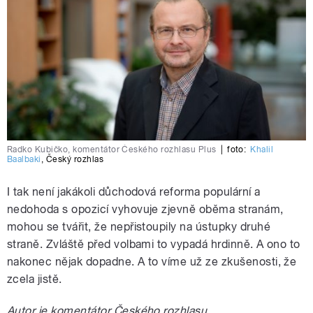
Radko Kubičko, komentátor Českého rozhlasu Plus
|
foto:
Khalil
Baalbaki
,
Český rozhlas
I tak není jakákoli důchodová reforma populární a
nedohoda s opozicí vyhovuje zjevně oběma stranám,
mohou se tvářit, že nepřistoupily na ústupky druhé
straně. Zvláště před volbami to vypadá hrdinně. A ono to
nakonec nějak dopadne. A to víme už ze zkušenosti, že
zcela jistě.
Autor je komentátor Českého rozhlasu