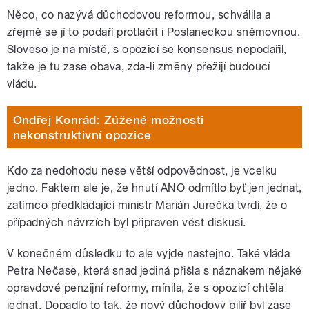
Něco, co nazývá důchodovou reformou, schválila a
zřejmě se jí to podaří protlačit i Poslaneckou sněmovnou.
Sloveso je na místě, s opozicí se konsensus nepodařil,
takže je tu zase obava, zda-li změny přežijí budoucí
vládu.
Ondřej Konrád: Zúžené možnosti
nekonstruktivní opozice
Kdo za nedohodu nese větší odpovědnost, je vcelku
jedno. Faktem ale je, že hnutí ANO odmítlo byť jen jednat,
zatímco předkládající ministr Marián Jurečka tvrdí, že o
případných návrzích byl připraven vést diskusi.
V konečném důsledku to ale vyjde nastejno. Také vláda
Petra Nečase, která snad jediná přišla s náznakem nějaké
opravdové penzijní reformy, mínila, že s opozicí chtěla
jednat. Dopadlo to tak, že nový důchodový pilíř byl zase