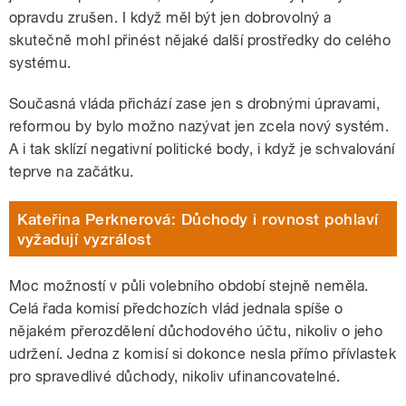
opravdu zrušen. I když měl být jen dobrovolný a
skutečně mohl přinést nějaké další prostředky do celého
systému.
Současná vláda přichází zase jen s drobnými úpravami,
reformou by bylo možno nazývat jen zcela nový systém.
A i tak sklízí negativní politické body, i když je schvalování
teprve na začátku.
Kateřina Perknerová: Důchody i rovnost pohlaví
vyžadují vyzrálost
Moc možností v půli volebního období stejně neměla.
Celá řada komisí předchozích vlád jednala spíše o
nějakém přerozdělení důchodového účtu, nikoliv o jeho
udržení. Jedna z komisí si dokonce nesla přímo přívlastek
pro spravedlivé důchody, nikoliv ufinancovatelné.