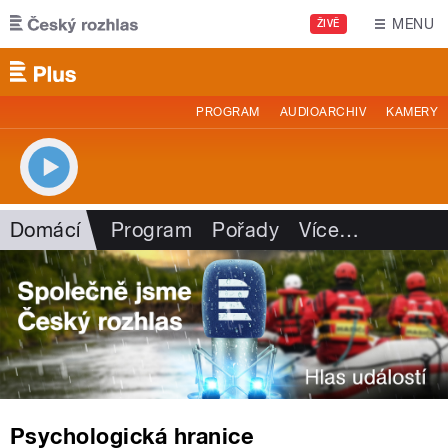
Přejít k hlavnímu obsahu
MENU
ŽIVĚ
PROGRAM
AUDIOARCHIV
KAMERY
Domácí
Program
Pořady
Více
…
Psychologická hranice