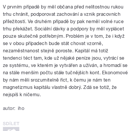
V prvním případě by měl občana před nelítostnou rukou
trhu chránit, podporovat zachování a vznik pracovních
příležitostí. Ve druhém případě by pak neměl volné ruce
trhu překážet. Sociální dávky a podpory by měl vyplácet
pouze skutečně potřebným. Problém je v tom, že i když
se v obou případech bude stát chovat vzorně,
nezaměstnanost stejně poroste. Kapitál má totiž
tendenci téct tam, kde už nějaké peníze jsou, vytrácí se
ze systému, ve kterém je vytvářen a užíván, a hromadí se
na stále menším počtu stále tučnějších kont. Ekonomové
by nám měli srozumitelně říct, k čemu je nám ten
magnetizmus kapitálu vlastně dobrý. Zdá se totiž, že
nejspíš k ničemu.
autor:
iho