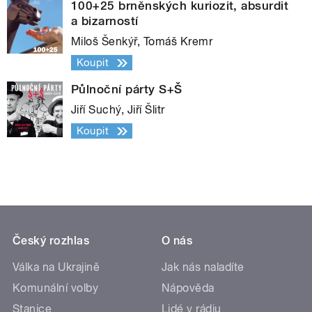
100+25 brněnských kuriozit, absurdit
a bizarností
Miloš Šenkýř, Tomáš Kremr
Koupit
Půlnoční párty S+Š
Jiří Suchý, Jiří Šlitr
Koupit
Český rozhlas
O nás
Válka na Ukrajině
Jak nás naladíte
Komunální volby
Nápověda
Stanice
Lidé v rádiu