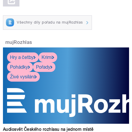
Všechny díly pořadu na mujRozhlas
mujRozhlas
Hry a četby
Krimi
Pohádky
Pořady
Živé vysílání
Audiosvět Českého rozhlasu na jednom místě