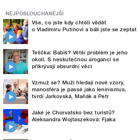
NEJPOSLOUCHANĚJŠÍ
Vše, co jste kdy chtěli vědět
o Vladimiru Putinovi a báli jste se zeptat
Telička: Babiš? Větší problém je jeho
okolí. S neskutečnou arogancí se
přikrývají absurdní věci
Vzmuž se? Muži hledají nové vzory,
manosféra je passé jako leninismus,
tvrdí Jarkovská, Maňák a Petr
Jaké je Chorvatsko bez turistů?
Aleksandra Wojtaszeková: Fjaka