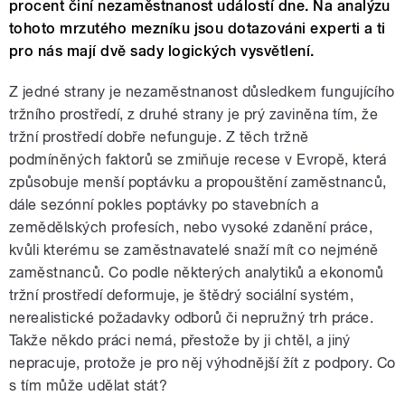
procent činí nezaměstnanost událostí dne. Na analýzu
tohoto mrzutého mezníku jsou dotazováni experti a ti
pro nás mají dvě sady logických vysvětlení.
Z jedné strany je nezaměstnanost důsledkem fungujícího
tržního prostředí, z druhé strany je prý zaviněna tím, že
tržní prostředí dobře nefunguje. Z těch tržně
podmíněných faktorů se zmiňuje recese v Evropě, která
způsobuje menší poptávku a propouštění zaměstnanců,
dále sezónní pokles poptávky po stavebních a
zemědělských profesích, nebo vysoké zdanění práce,
kvůli kterému se zaměstnavatelé snaží mít co nejméně
zaměstnanců. Co podle některých analytiků a ekonomů
tržní prostředí deformuje, je štědrý sociální systém,
nerealistické požadavky odborů či nepružný trh práce.
Takže někdo práci nemá, přestože by ji chtěl, a jiný
nepracuje, protože je pro něj výhodnější žít z podpory. Co
s tím může udělat stát?