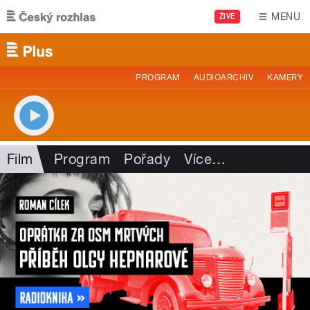
Přejít k hlavnímu obsahu
MENU
ŽIVĚ
PROGRAM
AUDIOARCHIV
KAMERY
Film
Program
Pořady
Více
…