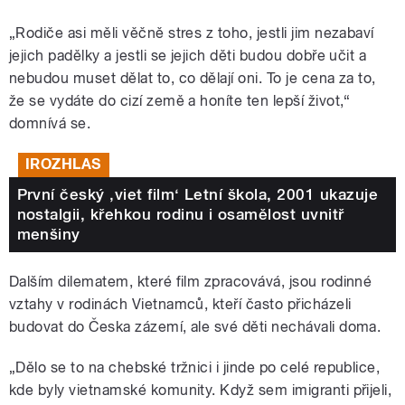
„Rodiče asi měli věčně stres z toho, jestli jim nezabaví
jejich padělky a jestli se jejich děti budou dobře učit a
nebudou muset dělat to, co dělají oni. To je cena za to,
že se vydáte do cizí země a honíte ten lepší život,“
domnívá se.
IROZHLAS
První český ‚viet film‘ Letní škola, 2001 ukazuje
nostalgii, křehkou rodinu i osamělost uvnitř
menšiny
Dalším dilematem, které film zpracovává, jsou rodinné
vztahy v rodinách Vietnamců, kteří často přicházeli
budovat do Česka zázemí, ale své děti nechávali doma.
„Dělo se to na chebské tržnici i jinde po celé republice,
kde byly vietnamské komunity. Když sem imigranti přijeli,