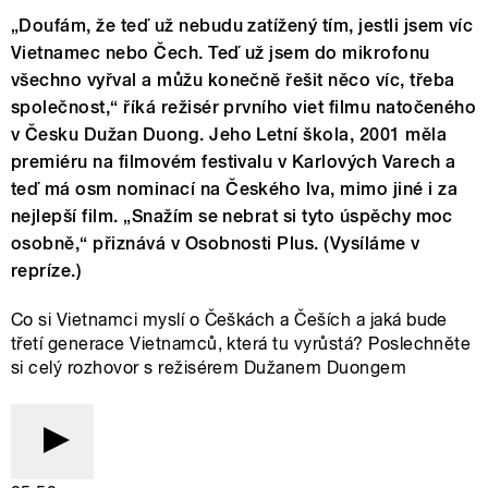
„Doufám, že teď už nebudu zatížený tím, jestli jsem víc
Vietnamec nebo Čech. Teď už jsem do mikrofonu
všechno vyřval a můžu konečně řešit něco víc, třeba
společnost,“ říká režisér prvního viet filmu natočeného
v Česku Dužan Duong. Jeho Letní škola, 2001 měla
premiéru na filmovém festivalu v Karlových Varech a
teď má osm nominací na Českého lva, mimo jiné i za
nejlepší film. „Snažím se nebrat si tyto úspěchy moc
osobně,“ přiznává v Osobnosti Plus. (Vysíláme v
repríze.)
Co si Vietnamci myslí o Češkách a Češích a jaká bude
třetí generace Vietnamců, která tu vyrůstá? Poslechněte
si celý rozhovor s režisérem Dužanem Duongem