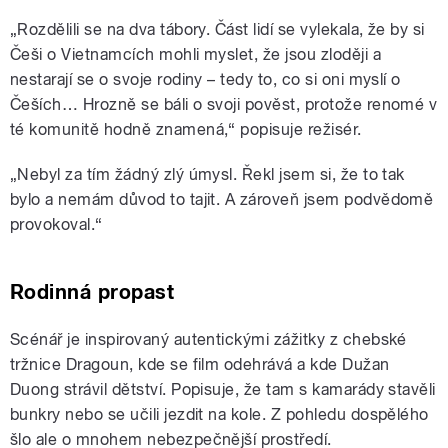
„Rozdělili se na dva tábory. Část lidí se vylekala, že by si
Češi o Vietnamcích mohli myslet, že jsou zloději a
nestarají se o svoje rodiny – tedy to, co si oni myslí o
Češích… Hrozně se báli o svoji pověst, protože renomé v
té komunitě hodně znamená,“ popisuje režisér.
„Nebyl za tím žádný zlý úmysl. Řekl jsem si, že to tak
bylo a nemám důvod to tajit. A zároveň jsem podvědomě
provokoval.“
Rodinná propast
Scénář je inspirovaný autentickými zážitky z chebské
tržnice Dragoun, kde se film odehrává a kde Dužan
Duong strávil dětství. Popisuje, že tam s kamarády stavěli
bunkry nebo se učili jezdit na kole. Z pohledu dospělého
šlo ale o mnohem nebezpečnější prostředí.