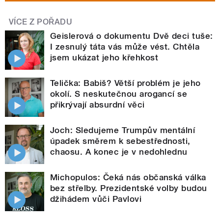
VÍCE Z POŘADU
Geislerová o dokumentu Dvě deci tuše:
I zesnulý táta vás může vést. Chtěla
jsem ukázat jeho křehkost
Telička: Babiš? Větší problém je jeho
okolí. S neskutečnou arogancí se
přikrývají absurdní věci
Joch: Sledujeme Trumpův mentální
úpadek směrem k sebestřednosti,
chaosu. A konec je v nedohlednu
Michopulos: Čeká nás občanská válka
bez střelby. Prezidentské volby budou
džihádem vůči Pavlovi