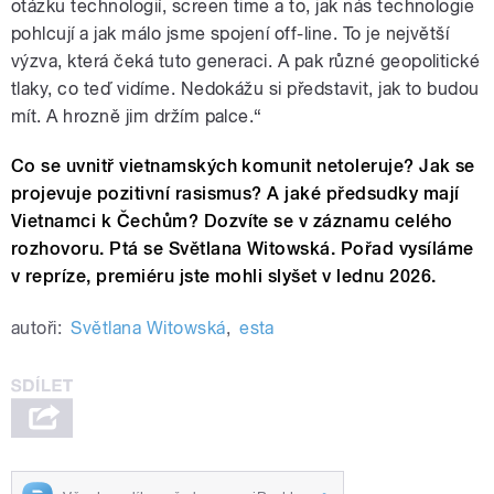
otázku technologií, screen time a to, jak nás technologie
pohlcují a jak málo jsme spojení off-line. To je největší
výzva, která čeká tuto generaci. A pak různé geopolitické
tlaky, co teď vidíme. Nedokážu si představit, jak to budou
mít. A hrozně jim držím palce.“
Co se uvnitř vietnamských komunit netoleruje? Jak se
projevuje pozitivní rasismus? A jaké předsudky mají
Vietnamci k Čechům? Dozvíte se v záznamu celého
rozhovoru. Ptá se Světlana Witowská. Pořad v
ysíláme
v repríze, premiéru jste mohli slyšet v lednu 2026.
autoři:
Světlana Witowská
,
esta