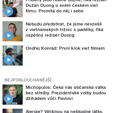
Dužan Duong o svém českém viet
filmu. Promítá do něj i sebe
Nebudu předstírat, že jsme nevzešli
z vietnamských tržnic s padělky, říká
úspěšný režisér Duong
Ondřej Konrád: První krok viet filmem
NEJPOSLOUCHANĚJŠÍ
Michopulos: Čeká nás občanská válka
bez střelby. Prezidentské volby budou
džihádem vůči Pavlovi
Alergie? Většinou na neškodné látky,