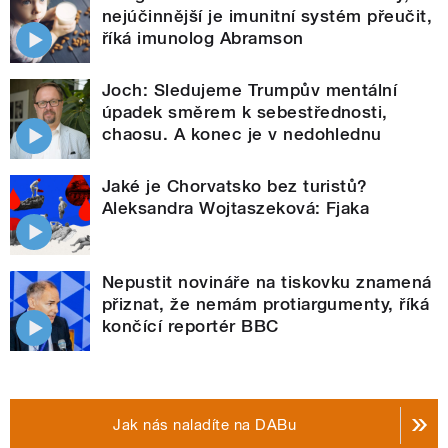
nejúčinnější je imunitní systém přeučit,
říká imunolog Abramson
Joch: Sledujeme Trumpův mentální
úpadek směrem k sebestřednosti,
chaosu. A konec je v nedohlednu
Jaké je Chorvatsko bez turistů?
Aleksandra Wojtaszeková: Fjaka
Nepustit novináře na tiskovku znamená
přiznat, že nemám protiargumenty, říká
končící reportér BBC
Jak nás naladíte na DABu