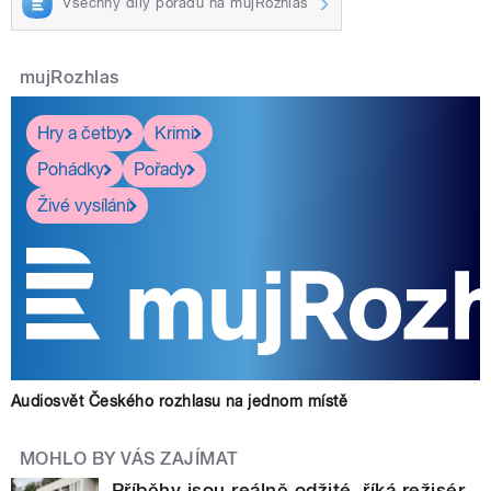
Všechny díly pořadu na mujRozhlas
mujRozhlas
Hry a četby
Krimi
Pohádky
Pořady
Živé vysílání
Audiosvět Českého rozhlasu na jednom místě
MOHLO BY VÁS ZAJÍMAT
Příběhy jsou reálně odžité, říká režisér