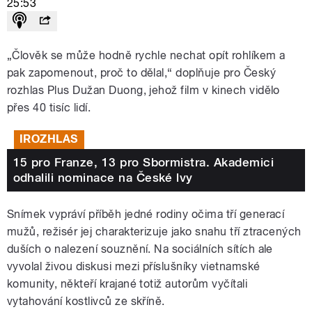
25:53
„Člověk se může hodně rychle nechat opít rohlíkem a
pak zapomenout, proč to dělal,“ doplňuje pro Český
rozhlas Plus Dužan Duong, jehož film v kinech vidělo
přes 40 tisíc lidí.
IROZHLAS
15 pro Franze, 13 pro Sbormistra. Akademici
odhalili nominace na České lvy
Snímek vypráví příběh jedné rodiny očima tří generací
mužů, režisér jej charakterizuje jako snahu tří ztracených
duších o nalezení souznění. Na sociálních sítích ale
vyvolal živou diskusi mezi příslušníky vietnamské
komunity, někteří krajané totiž autorům vyčítali
vytahování kostlivců ze skříně.