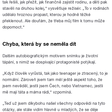
tak řešili, jak přežít, jak finančně zajistit rodinu, a děti pak
stavěli na druhou kolej,“ vysvětluje režisér. „To v rodinách
udělalo hroznou propast, kterou je hodně těžké
překlenout. Ale doufám, že třeba můj film k tomu může
dopomoct.“
Chyba, která by se neměla dít
Dalším autobiografickým motivem snímku je životní
tápání, s nimiž se dospívající protagonisté potýkají.
„Když člověk vyrůstá, tak jako teenager je ztracený, to je
normální. Zároveň jsem tam měl ještě aspekt toho, že
jsem nevěděl, jestli jsem Čech, nebo Vietnamec, jestli
mě mají táta a máma rádi,“ vzpomíná.
„Teď už jsem díkybohu našel všechny odpovědi na tyto
otázky, ale stále vidím hlavně u mladých, že se děje