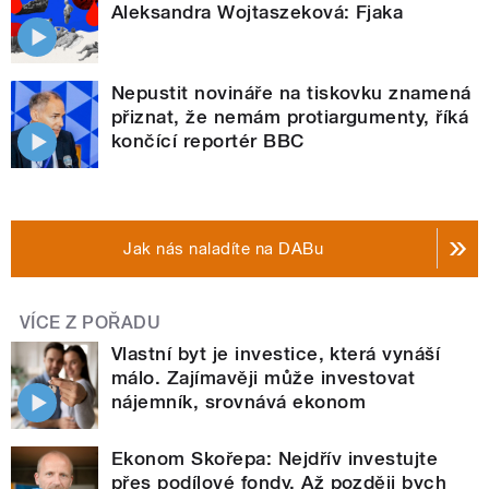
Aleksandra Wojtaszeková: Fjaka
Nepustit novináře na tiskovku znamená
přiznat, že nemám protiargumenty, říká
končící reportér BBC
Jak nás naladíte na DABu
VÍCE Z POŘADU
Vlastní byt je investice, která vynáší
málo. Zajímavěji může investovat
nájemník, srovnává ekonom
Ekonom Skořepa: Nejdřív investujte
přes podílové fondy. Až později bych