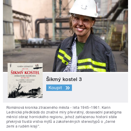
Šikmý kostel 3
Koupit
Románová kronika ztraceného města - léta 1945–1961. Karin
Lednická předkládá do značné míry převratný, dosavadní paradigma
měnící obraz hornického regionu, jehož zahlazenou historii stále
překrývá tlustá vrstva mýtů a zakořeněných stereotypů o „černé
zemi a rudém kraji“.