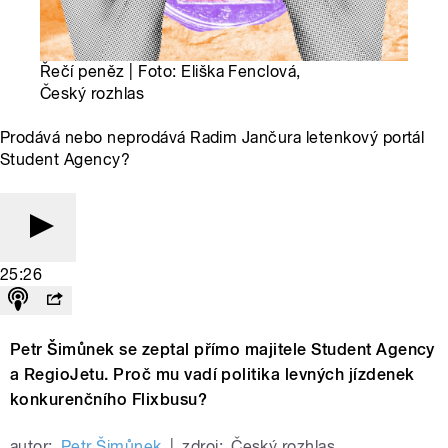
Řečí peněz | Foto: Eliška Fenclová,
Český rozhlas
Prodává nebo neprodává Radim Jančura letenkový portál
Student Agency?
25:26
Petr Šimůnek se zeptal přímo majitele Student Agency
a RegioJetu. Proč mu vadí politika levných jízdenek
konkurenčního Flixbusu?
autor:
Petr Šimůnek
|
zdroj:
Český rozhlas