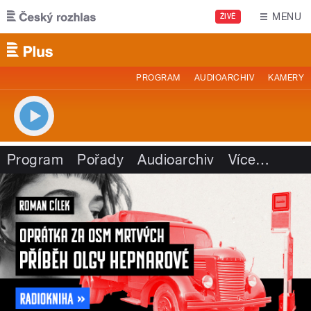
Přejít k hlavnímu obsahu
MENU
ŽIVĚ
PROGRAM
AUDIOARCHIV
KAMERY
Program
Pořady
Audioarchiv
Více
…