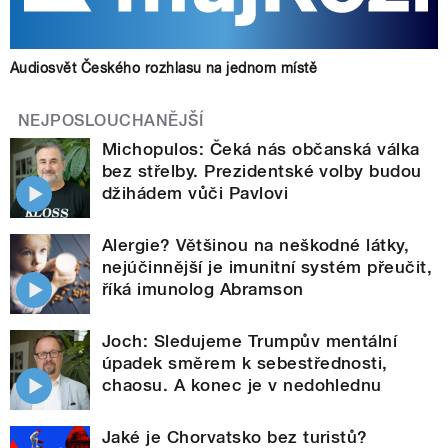
Audiosvět Českého rozhlasu na jednom místě
NEJPOSLOUCHANĚJŠÍ
Michopulos: Čeká nás občanská válka
bez střelby. Prezidentské volby budou
džihádem vůči Pavlovi
Alergie? Většinou na neškodné látky,
nejúčinnější je imunitní systém přeučit,
říká imunolog Abramson
Joch: Sledujeme Trumpův mentální
úpadek směrem k sebestřednosti,
chaosu. A konec je v nedohlednu
Jaké je Chorvatsko bez turistů?