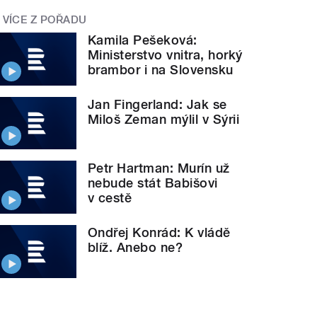
VÍCE Z POŘADU
Kamila Pešeková:
Ministerstvo vnitra, horký
brambor i na Slovensku
Jan Fingerland: Jak se
Miloš Zeman mýlil v Sýrii
Petr Hartman: Murín už
nebude stát Babišovi
v cestě
Ondřej Konrád: K vládě
blíž. Anebo ne?