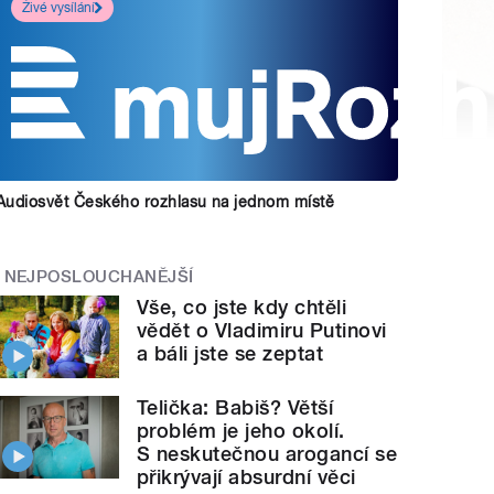
Živé vysílání
Audiosvět Českého rozhlasu na jednom místě
NEJPOSLOUCHANĚJŠÍ
Vše, co jste kdy chtěli
vědět o Vladimiru Putinovi
a báli jste se zeptat
Telička: Babiš? Větší
problém je jeho okolí.
S neskutečnou arogancí se
přikrývají absurdní věci