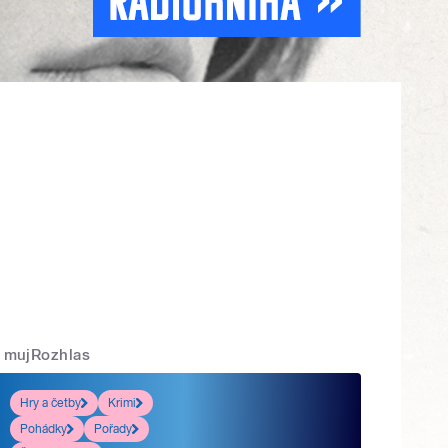
mujRozhlas
Hry a četby
Krimi
Pohádky
Pořady