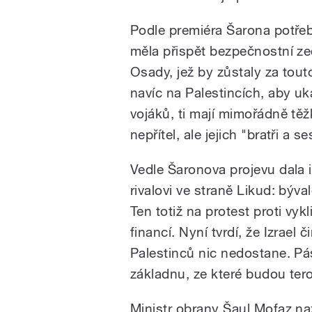
Podle premiéra Šarona potřeb
měla přispět bezpečnostní ze
Osady, jež by zůstaly za tout
navíc na Palestincích, aby uká
vojáků, ti mají mimořádně těžk
nepřítel, ale jejich "bratři a se
Vedle Šaronova projevu dala i
rivalovi ve straně Likud: bý
Ten totiž na protest proti vyk
financí. Nyní tvrdí, že Izrael 
Palestinců nic nedostane. Pá
základnu, ze které budou tero
Ministr obrany Šaul Mofaz naz