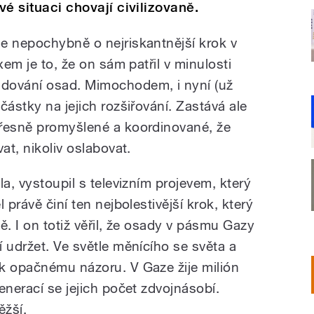
vé situaci chovají civilizovaně.
e nepochybně o nejriskantnější krok v
xem je to, že on sám patřil v minulosti
dování osad. Mimochodem, i nyní (už
částky na jejich rozšiřování. Zastává ale
přesně promyšlené a koordinované, že
at, nikoliv oslabovat.
la, vystoupil s televizním projevem, který
 právě činí ten nejbolestivější krok, který
ně. I on totiž věřil, že osady v pásmu Gazy
 udržet. Ve světle měnícího se světa a
k opačnému názoru. V Gaze žije milión
enerací se jejich počet zdvojnásobí.
ěžší.