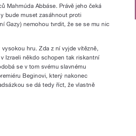
nců Mahmúda Abbáse. Právě jeho čeká
dy bude muset zasáhnout proti
zení Gazy) nemohou tvrdit, že se se mu nic
y vysokou hru. Zda z ní vyjde vítězně,
 v Izraeli někdo schopen tak riskantní
 Podobá se v tom svému slavnému
remiéru Beginovi, který nakonec
dsázkou se dá tedy říct, že vlastně