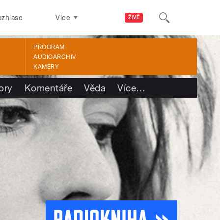
ozhlase
Více
ŽIVĚ
PROGRAM
AUDIOARCHIV
KAMERY
ory
Komentáře
Věda
Více
…