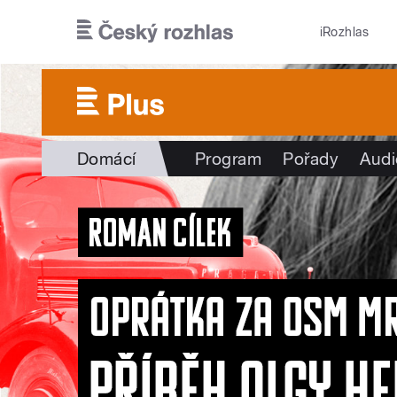
Přejít k hlavnímu obsahu
iRozhlas
Domácí
Program
Pořady
Audi